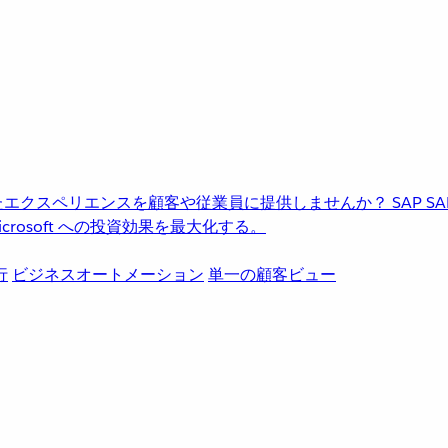
進化したエクスペリエンスを顧客や従業員に提供しませんか？
SAP
S
rosoft への投資効果を最大化する。
行
ビジネスオートメーション
単一の顧客ビュー