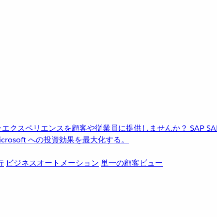
進化したエクスペリエンスを顧客や従業員に提供しませんか？
SAP
S
rosoft への投資効果を最大化する。
行
ビジネスオートメーション
単一の顧客ビュー