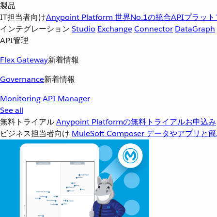
製品
IT担当者向け
Anypoint Platform
世界No.1の統合APIプラッ
インテグレーション
Studio
Exchange
Connector
DataGraph
API管理
Flex Gateway
新着情報
Governance
新着情報
Monitoring
API Manager
See all
無料トライアル
Anypoint Platformの無料トライアルお申込み
ビジネス担当者向け
MuleSoft Composer
データやアプリと簡