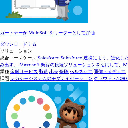
ガートナーが MuleSoft をリーダーとして評価
ダウンロードする
ソリューション
統合ユースケース
Salesforce
Salesforce 連携により、
み出す。
Microsoft
既存の接続ソリューションを活用して、Mic
業種
金融サービス
製造
小売
保険
ヘルスケア
通信・メディア
課題
レガシーシステムのモダナイゼーション
クラウドへの移