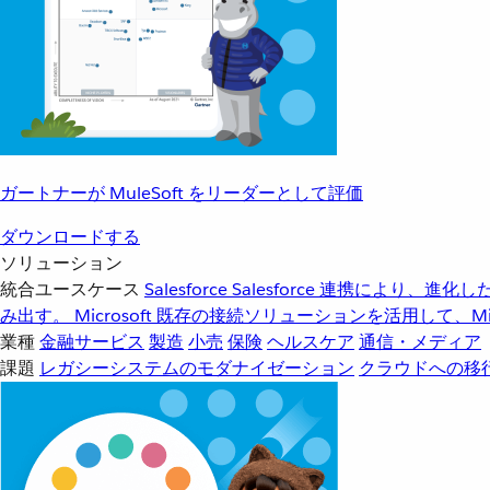
ガートナーが MuleSoft をリーダーとして評価
ダウンロードする
ソリューション
統合ユースケース
Salesforce
Salesforce 連携により、
み出す。
Microsoft
既存の接続ソリューションを活用して、Mic
業種
金融サービス
製造
小売
保険
ヘルスケア
通信・メディア
課題
レガシーシステムのモダナイゼーション
クラウドへの移