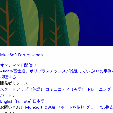
MuleSoft Forum Japan
オンデマンド配信中
Aflacや富士通、ポリプラスチックスが推進しているDXの事
視聴する
開発者リソース
スタートアップ（英語）
コミュニティ（英語）
トレーニング
パートナー
English
(Full site)
日本語
お問い合わせ
MuleSoft に連絡
サポートを依頼
グローバル拠