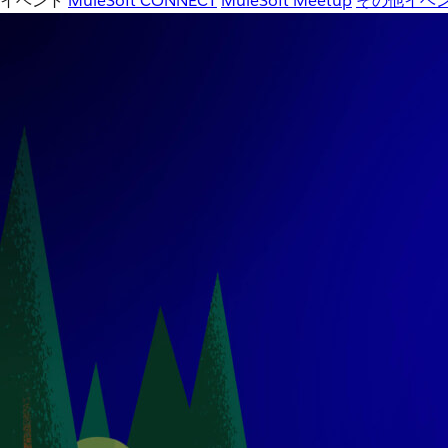
イベント
MuleSoft CONNECT
MuleSoft Meetup
その他イベ