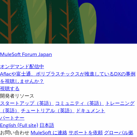
MuleSoft Forum Japan
オンデマンド配信中
Aflacや富士通、ポリプラスチックスが推進しているDXの事例
を視聴しませんか？
視聴する
開発者リソース
スタートアップ（英語）
コミュニティ（英語）
トレーニング
（英語）
チュートリアル（英語）
ドキュメント
パートナー
English
(Full site)
日本語
お問い合わせ
MuleSoft に連絡
サポートを依頼
グローバル拠