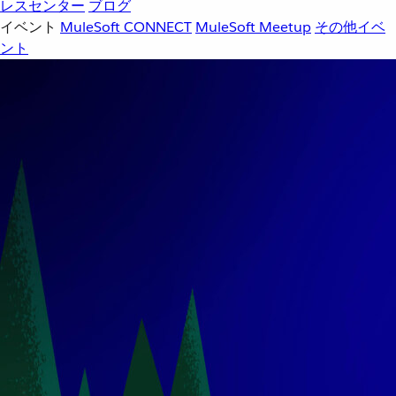
レスセンター
ブログ
イベント
MuleSoft CONNECT
MuleSoft Meetup
その他イベ
ント