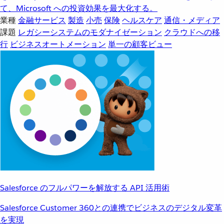
て、Microsoft への投資効果を最大化する。
業種
金融サービス
製造
小売
保険
ヘルスケア
通信・メディア
課題
レガシーシステムのモダナイゼーション
クラウドへの移
行
ビジネスオートメーション
単一の顧客ビュー
Salesforce のフルパワーを解放する API 活用術
Salesforce Customer 360との連携でビジネスのデジタル変革
を実現