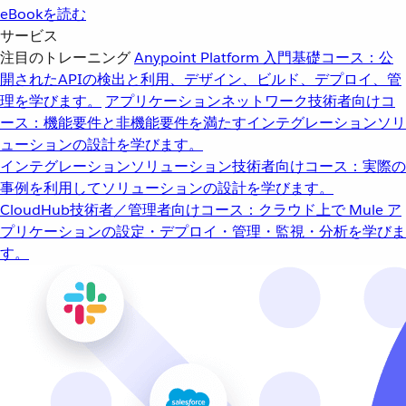
eBookを読む
サービス
注目のトレーニング
Anypoint Platform 入門
基礎コース：公
開されたAPIの検出と利用、デザイン、ビルド、デプロイ、管
理を学びます。
アプリケーションネットワーク
技術者向けコ
ース：機能要件と非機能要件を満たすインテグレーションソリ
ューションの設計を学びます。
インテグレーションソリューション
技術者向けコース：実際の
事例を利用してソリューションの設計を学びます。
CloudHub
技術者／管理者向けコース：クラウド上で Mule ア
プリケーションの設定・デプロイ・管理・監視・分析を学びま
す。