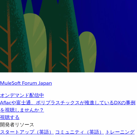
MuleSoft Forum Japan
オンデマンド配信中
Aflacや富士通、ポリプラスチックスが推進しているDXの事例
を視聴しませんか？
視聴する
開発者リソース
スタートアップ（英語）
コミュニティ（英語）
トレーニング