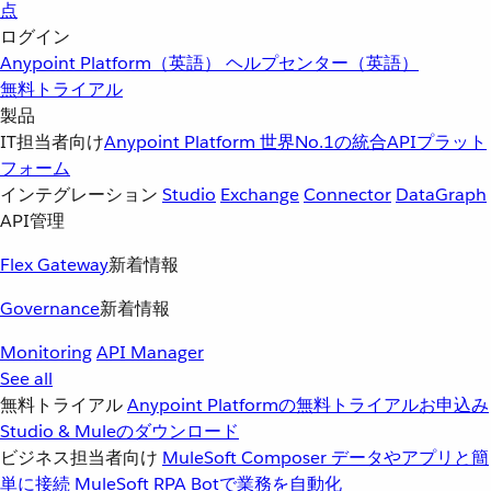
点
ログイン
Anypoint Platform（英語）
ヘルプセンター（英語）
無料トライアル
製品
IT担当者向け
Anypoint Platform
世界No.1の統合APIプラット
フォーム
インテグレーション
Studio
Exchange
Connector
DataGraph
API管理
Flex Gateway
新着情報
Governance
新着情報
Monitoring
API Manager
See all
無料トライアル
Anypoint Platformの無料トライアルお申込み
Studio & Muleのダウンロード
ビジネス担当者向け
MuleSoft Composer
データやアプリと簡
単に接続
MuleSoft RPA
Botで業務を自動化