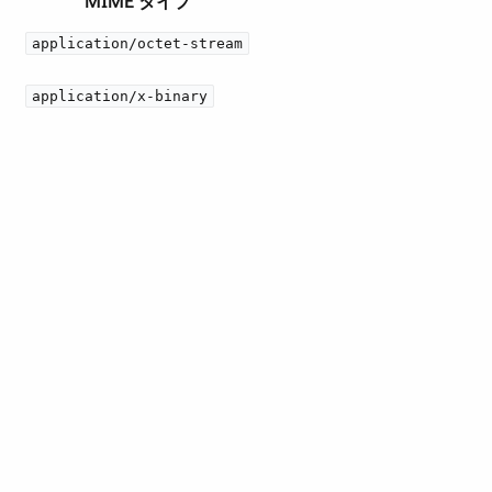
MIME タイプ
application/octet-stream
application/x-binary