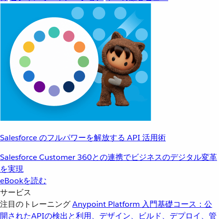
Salesforce のフルパワーを解放する API 活用術
Salesforce Customer 360との連携でビジネスのデジタル変革
を実現
eBookを読む
サービス
注目のトレーニング
Anypoint Platform 入門
基礎コース：公
開されたAPIの検出と利用、デザイン、ビルド、デプロイ、管