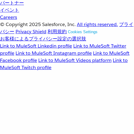
パートナー
イベント
Careers
© Copyright 2025
Salesforce, Inc.
All rights reserved.
プライ
バシー
Privacy Shield
利用規約
Cookies Settings
お客様によるプライバシー設定の選択肢
Link to MuleSoft Linkedin profile
Link to MuleSoft Twitter
profile
Link to MuleSoft Instagram profile
Link to MuleSoft
Facebook profile
Link to MuleSoft Videos platform
Link to
MuleSoft Twitch profile