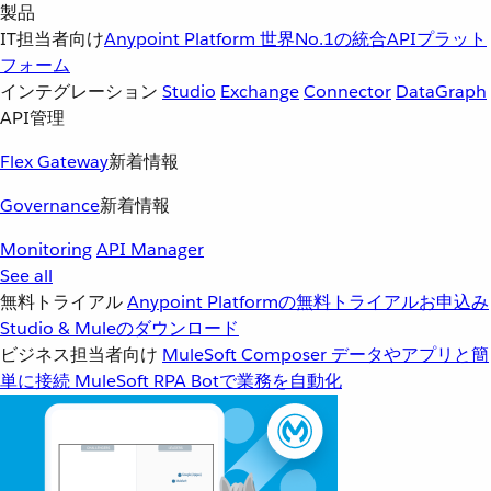
製品
IT担当者向け
Anypoint Platform
世界No.1の統合APIプラット
フォーム
インテグレーション
Studio
Exchange
Connector
DataGraph
API管理
Flex Gateway
新着情報
Governance
新着情報
Monitoring
API Manager
See all
無料トライアル
Anypoint Platformの無料トライアルお申込み
Studio & Muleのダウンロード
ビジネス担当者向け
MuleSoft Composer
データやアプリと簡
単に接続
MuleSoft RPA
Botで業務を自動化