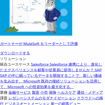
ガートナーが MuleSoft をリーダーとして評価
ダウンロードする
ソリューション
統合ユースケース
Salesforce
Salesforce 連携により、進化し
たエクスペリエンスを顧客や従業員に提供しませんか？
SAP
SAP の中に眠っているデータを開放することで、新しい価値
を生み出す。
Microsoft
既存の接続ソリューションを活用し
て、Microsoft への投資効果を最大化する。
業種
金融サービス
製造
小売
保険
ヘルスケア
通信・メディア
課題
レガシーシステムのモダナイゼーション
クラウドへの移
行
ビジネスオートメーション
単一の顧客ビュー