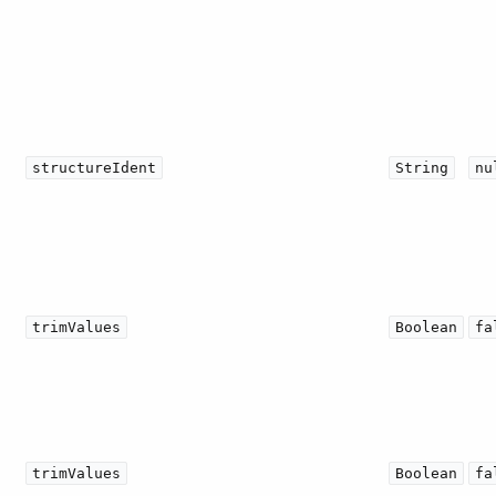
structureIdent
String
nu
trimValues
Boolean
fa
trimValues
Boolean
fa