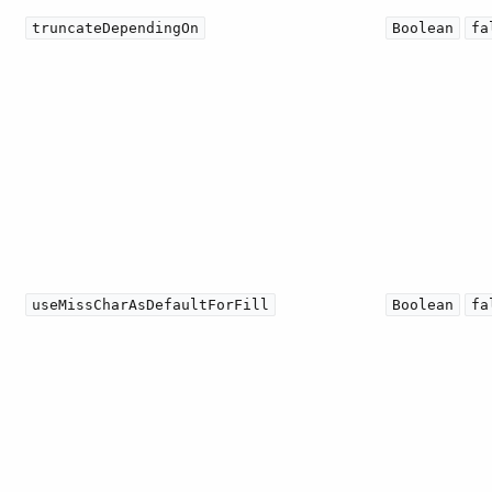
truncateDependingOn
Boolean
fa
useMissCharAsDefaultForFill
Boolean
fa