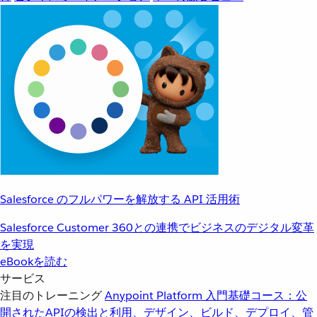
Salesforce のフルパワーを解放する API 活用術
Salesforce Customer 360との連携でビジネスのデジタル変革
を実現
eBookを読む
サービス
注目のトレーニング
Anypoint Platform 入門
基礎コース：公
開されたAPIの検出と利用、デザイン、ビルド、デプロイ、管