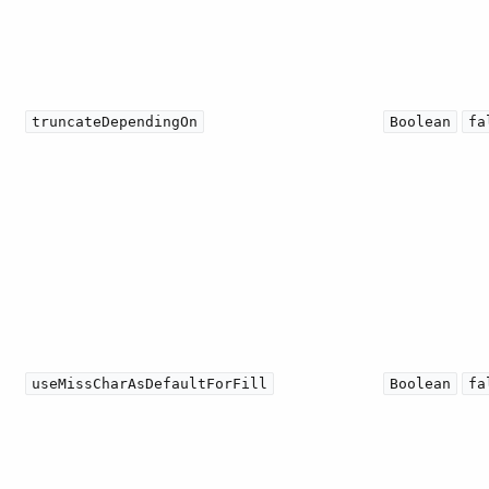
truncateDependingOn
Boolean
fa
useMissCharAsDefaultForFill
Boolean
fa