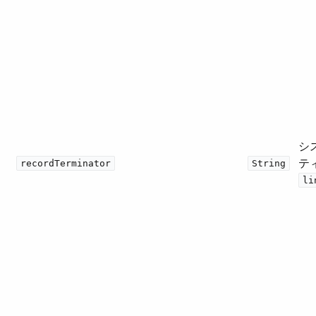
シ
ティ
recordTerminator
String
li