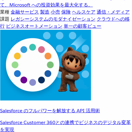
て、Microsoft への投資効果を最大化する。
業種
金融サービス
製造
小売
保険
ヘルスケア
通信・メディア
課題
レガシーシステムのモダナイゼーション
クラウドへの移
行
ビジネスオートメーション
単一の顧客ビュー
Salesforce のフルパワーを解放する API 活用術
Salesforce Customer 360との連携でビジネスのデジタル変革
を実現