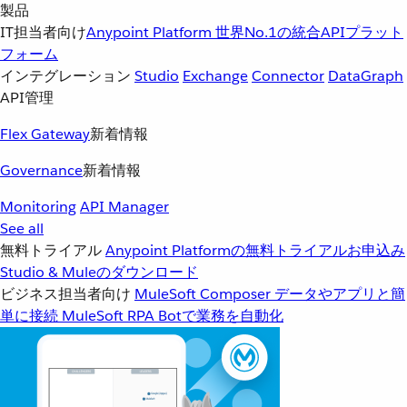
製品
IT担当者向け
Anypoint Platform
世界No.1の統合APIプラット
フォーム
インテグレーション
Studio
Exchange
Connector
DataGraph
API管理
Flex Gateway
新着情報
Governance
新着情報
Monitoring
API Manager
See all
無料トライアル
Anypoint Platformの無料トライアルお申込み
Studio & Muleのダウンロード
ビジネス担当者向け
MuleSoft Composer
データやアプリと簡
単に接続
MuleSoft RPA
Botで業務を自動化