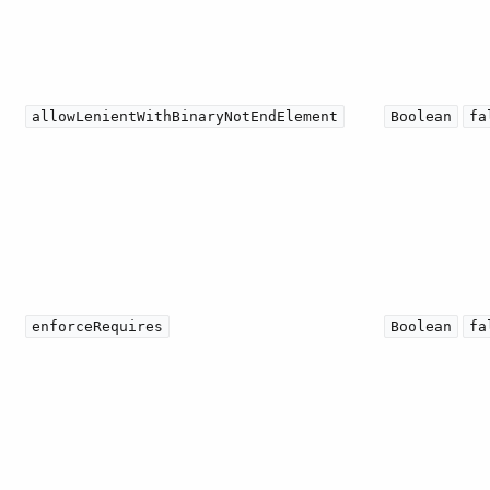
allowLenientWithBinaryNotEndElement
Boolean
fa
enforceRequires
Boolean
fa