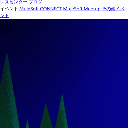
レスセンター
ブログ
イベント
MuleSoft CONNECT
MuleSoft Meetup
その他イベ
ント