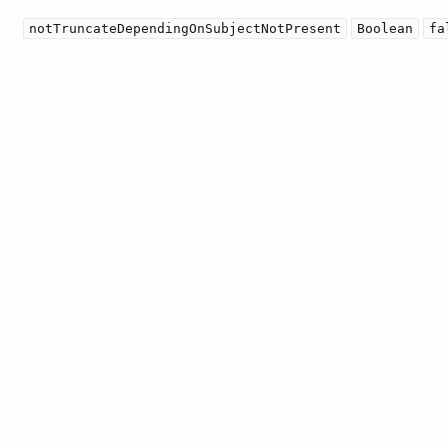
notTruncateDependingOnSubjectNotPresent
Boolean
fa