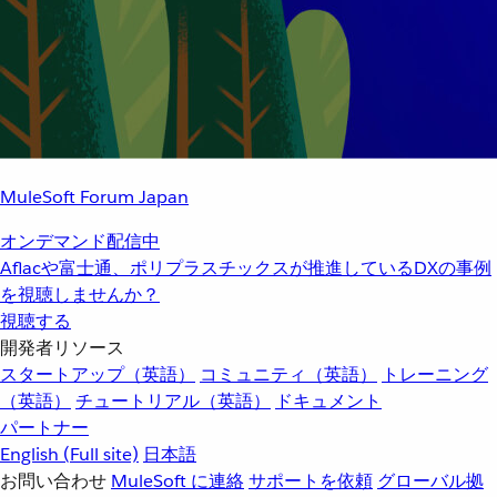
MuleSoft Forum Japan
オンデマンド配信中
Aflacや富士通、ポリプラスチックスが推進しているDXの事例
を視聴しませんか？
視聴する
開発者リソース
スタートアップ（英語）
コミュニティ（英語）
トレーニング
（英語）
チュートリアル（英語）
ドキュメント
パートナー
English
(Full site)
日本語
お問い合わせ
MuleSoft に連絡
サポートを依頼
グローバル拠