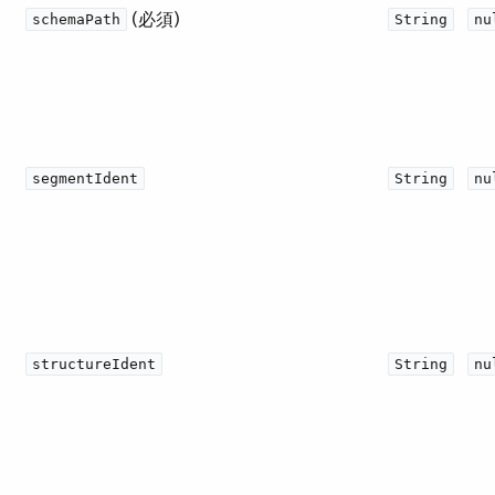
​ (必須)
schemaPath
String
nu
segmentIdent
String
nu
structureIdent
String
nu