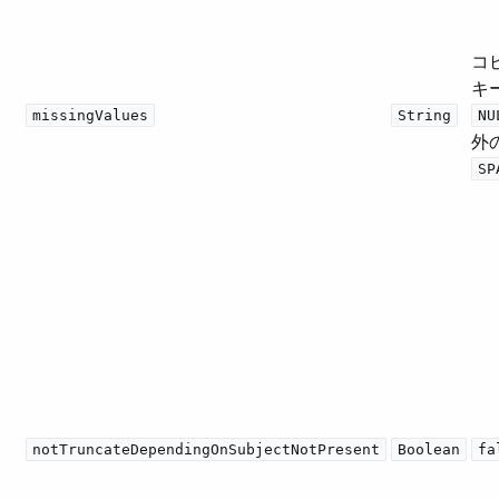
コ
キ
missingValues
String
NU
外の
SP
notTruncateDependingOnSubjectNotPresent
Boolean
fa