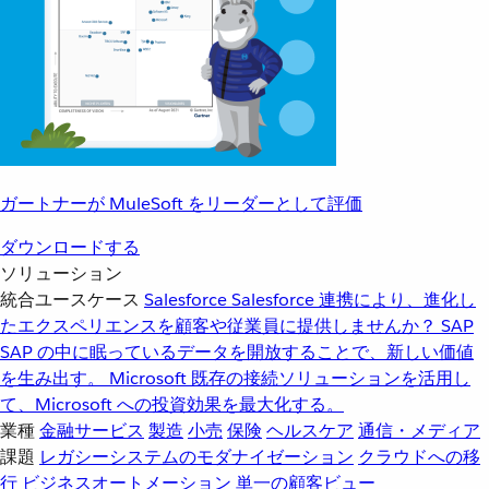
ガートナーが MuleSoft をリーダーとして評価
ダウンロードする
ソリューション
統合ユースケース
Salesforce
Salesforce 連携により、進化し
たエクスペリエンスを顧客や従業員に提供しませんか？
SAP
SAP の中に眠っているデータを開放することで、新しい価値
を生み出す。
Microsoft
既存の接続ソリューションを活用し
て、Microsoft への投資効果を最大化する。
業種
金融サービス
製造
小売
保険
ヘルスケア
通信・メディア
課題
レガシーシステムのモダナイゼーション
クラウドへの移
行
ビジネスオートメーション
単一の顧客ビュー