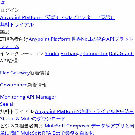
点
ログイン
Anypoint Platform（英語）
ヘルプセンター（英語）
無料トライアル
製品
IT担当者向け
Anypoint Platform
世界No.1の統合APIプラット
フォーム
インテグレーション
Studio
Exchange
Connector
DataGraph
API管理
Flex Gateway
新着情報
Governance
新着情報
Monitoring
API Manager
See all
無料トライアル
Anypoint Platformの無料トライアルお申込み
Studio & Muleのダウンロード
ビジネス担当者向け
MuleSoft Composer
データやアプリと簡
単に接続
MuleSoft RPA
Botで業務を自動化