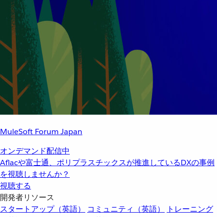
MuleSoft Forum Japan
オンデマンド配信中
Aflacや富士通、ポリプラスチックスが推進しているDXの事例
を視聴しませんか？
視聴する
開発者リソース
スタートアップ（英語）
コミュニティ（英語）
トレーニング