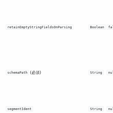
retainEmptyStringFieldsOnParsing
Boolean
fa
​ (必須)
schemaPath
String
nu
segmentIdent
String
nu