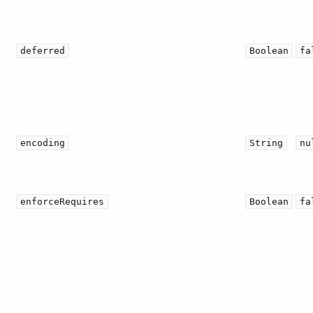
deferred
Boolean
fa
encoding
String
nu
enforceRequires
Boolean
fa