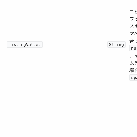
コ
ブ
ス
マ
合は
missingValues
String
nu
、
以
場合
sp