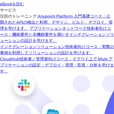
eBookを読む
サービス
注目のトレーニング
Anypoint Platform 入門
基礎コース：公
開されたAPIの検出と利用、デザイン、ビルド、デプロイ、管
理を学びます。
アプリケーションネットワーク
技術者向けコ
ース：機能要件と非機能要件を満たすインテグレーションソリ
ューションの設計を学びます。
インテグレーションソリューション
技術者向けコース：実際の
事例を利用してソリューションの設計を学びます。
CloudHub
技術者／管理者向けコース：クラウド上で Mule ア
プリケーションの設定・デプロイ・管理・監視・分析を学びま
す。