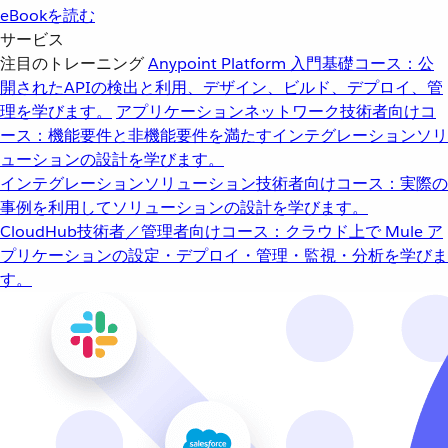
eBookを読む
サービス
注目のトレーニング
Anypoint Platform 入門
基礎コース：公
開されたAPIの検出と利用、デザイン、ビルド、デプロイ、管
理を学びます。
アプリケーションネットワーク
技術者向けコ
ース：機能要件と非機能要件を満たすインテグレーションソリ
ューションの設計を学びます。
インテグレーションソリューション
技術者向けコース：実際の
事例を利用してソリューションの設計を学びます。
CloudHub
技術者／管理者向けコース：クラウド上で Mule ア
プリケーションの設定・デプロイ・管理・監視・分析を学びま
す。