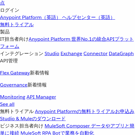
点
ログイン
Anypoint Platform（英語）
ヘルプセンター（英語）
無料トライアル
製品
IT担当者向け
Anypoint Platform
世界No.1の統合APIプラット
フォーム
インテグレーション
Studio
Exchange
Connector
DataGraph
API管理
Flex Gateway
新着情報
Governance
新着情報
Monitoring
API Manager
See all
無料トライアル
Anypoint Platformの無料トライアルお申込み
Studio & Muleのダウンロード
ビジネス担当者向け
MuleSoft Composer
データやアプリと簡
単に接続
MuleSoft RPA
Botで業務を自動化