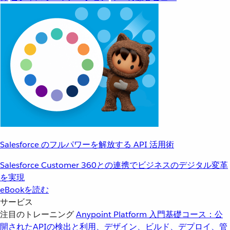
Salesforce のフルパワーを解放する API 活用術
Salesforce Customer 360との連携でビジネスのデジタル変革
を実現
eBookを読む
サービス
注目のトレーニング
Anypoint Platform 入門
基礎コース：公
開されたAPIの検出と利用、デザイン、ビルド、デプロイ、管