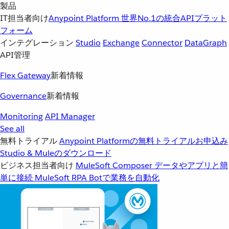
製品
IT担当者向け
Anypoint Platform
世界No.1の統合APIプラット
フォーム
インテグレーション
Studio
Exchange
Connector
DataGraph
API管理
Flex Gateway
新着情報
Governance
新着情報
Monitoring
API Manager
See all
無料トライアル
Anypoint Platformの無料トライアルお申込み
Studio & Muleのダウンロード
ビジネス担当者向け
MuleSoft Composer
データやアプリと簡
単に接続
MuleSoft RPA
Botで業務を自動化