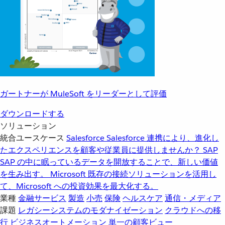
ガートナーが MuleSoft をリーダーとして評価
ダウンロードする
ソリューション
統合ユースケース
Salesforce
Salesforce 連携により、進化し
たエクスペリエンスを顧客や従業員に提供しませんか？
SAP
SAP の中に眠っているデータを開放することで、新しい価値
を生み出す。
Microsoft
既存の接続ソリューションを活用し
て、Microsoft への投資効果を最大化する。
業種
金融サービス
製造
小売
保険
ヘルスケア
通信・メディア
課題
レガシーシステムのモダナイゼーション
クラウドへの移
行
ビジネスオートメーション
単一の顧客ビュー