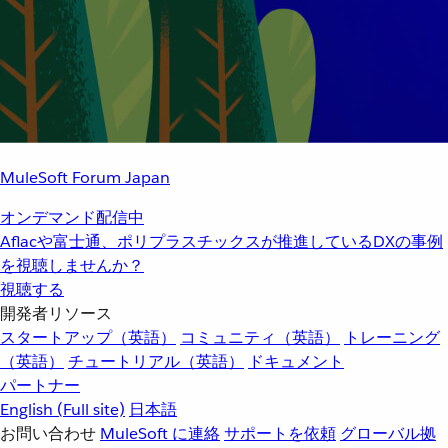
MuleSoft Forum Japan
オンデマンド配信中
Aflacや富士通、ポリプラスチックスが推進しているDXの事例
を視聴しませんか？
視聴する
開発者リソース
スタートアップ（英語）
コミュニティ（英語）
トレーニング
（英語）
チュートリアル（英語）
ドキュメント
パートナー
English
(Full site)
日本語
お問い合わせ
MuleSoft に連絡
サポートを依頼
グローバル拠