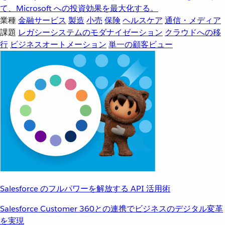
て、Microsoft への投資効果を最大化する。
業種
金融サービス
製造
小売
保険
ヘルスケア
通信・メディア
課題
レガシーシステムのモダナイゼーション
クラウドへの移
行
ビジネスオートメーション
単一の顧客ビュー
Salesforce のフルパワーを解放する API 活用術
Salesforce Customer 360との連携でビジネスのデジタル変革
を実現