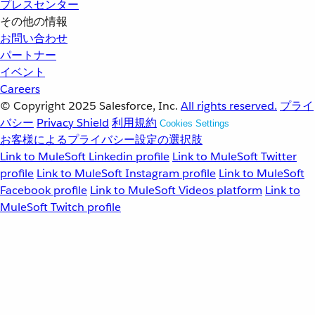
プレスセンター
その他の情報
お問い合わせ
パートナー
イベント
Careers
© Copyright 2025
Salesforce, Inc.
All rights reserved.
プライ
バシー
Privacy Shield
利用規約
Cookies Settings
お客様によるプライバシー設定の選択肢
Link to MuleSoft Linkedin profile
Link to MuleSoft Twitter
profile
Link to MuleSoft Instagram profile
Link to MuleSoft
Facebook profile
Link to MuleSoft Videos platform
Link to
MuleSoft Twitch profile