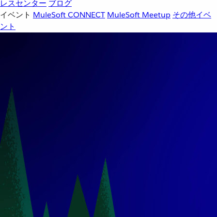
レスセンター
ブログ
イベント
MuleSoft CONNECT
MuleSoft Meetup
その他イベ
ント