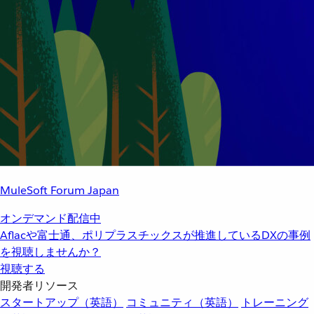
MuleSoft Forum Japan
オンデマンド配信中
Aflacや富士通、ポリプラスチックスが推進しているDXの事例
を視聴しませんか？
視聴する
開発者リソース
スタートアップ（英語）
コミュニティ（英語）
トレーニング