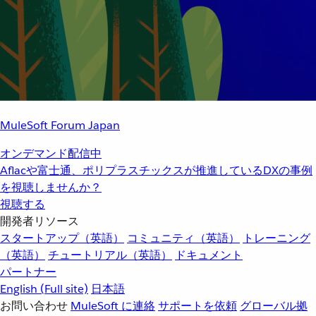
MuleSoft Forum Japan
オンデマンド配信中
Aflacや富士通、ポリプラスチックスが推進しているDXの事例
を視聴しませんか？
視聴する
開発者リソース
スタートアップ（英語）
コミュニティ（英語）
トレーニング
（英語）
チュートリアル（英語）
ドキュメント
パートナー
English
(Full site)
日本語
お問い合わせ
MuleSoft に連絡
サポートを依頼
グローバル拠