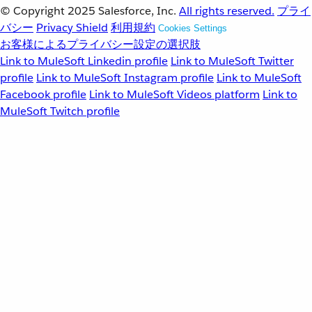
© Copyright 2025
Salesforce, Inc.
All rights reserved.
プライ
バシー
Privacy Shield
利用規約
Cookies Settings
お客様によるプライバシー設定の選択肢
Link to MuleSoft Linkedin profile
Link to MuleSoft Twitter
profile
Link to MuleSoft Instagram profile
Link to MuleSoft
Facebook profile
Link to MuleSoft Videos platform
Link to
MuleSoft Twitch profile