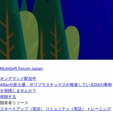
MuleSoft Forum Japan
オンデマンド配信中
Aflacや富士通、ポリプラスチックスが推進しているDXの事例
を視聴しませんか？
視聴する
開発者リソース
スタートアップ（英語）
コミュニティ（英語）
トレーニング