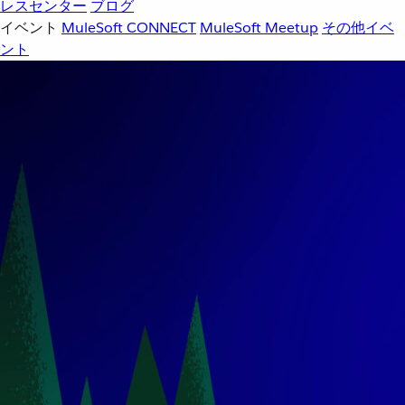
レスセンター
ブログ
イベント
MuleSoft CONNECT
MuleSoft Meetup
その他イベ
ント