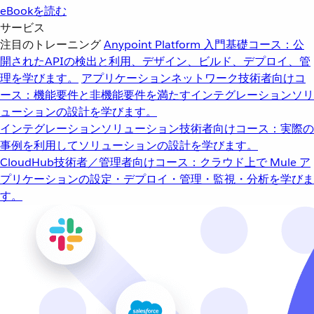
eBookを読む
サービス
注目のトレーニング
Anypoint Platform 入門
基礎コース：公
開されたAPIの検出と利用、デザイン、ビルド、デプロイ、管
理を学びます。
アプリケーションネットワーク
技術者向けコ
ース：機能要件と非機能要件を満たすインテグレーションソリ
ューションの設計を学びます。
インテグレーションソリューション
技術者向けコース：実際の
事例を利用してソリューションの設計を学びます。
CloudHub
技術者／管理者向けコース：クラウド上で Mule ア
プリケーションの設定・デプロイ・管理・監視・分析を学びま
す。