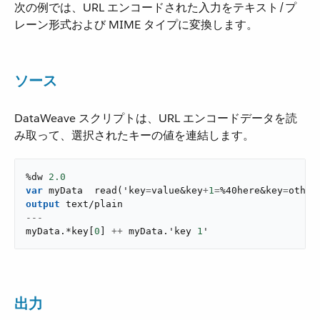
次の例では、URL エンコードされた入力をテキスト/プ
レーン形式および MIME タイプに変換します。
ソース
DataWeave スクリプトは、URL エンコードデータを読
み取って、選択されたキーの値を連結します。
%dw 
2.0
var
 myData  
read
(
'key
=
value&key
+
1
=
%40here&key
=
other
output
text/plain
---
myData
.
*key
[
0
]
++
 myData
.
'key 
1
'
出力