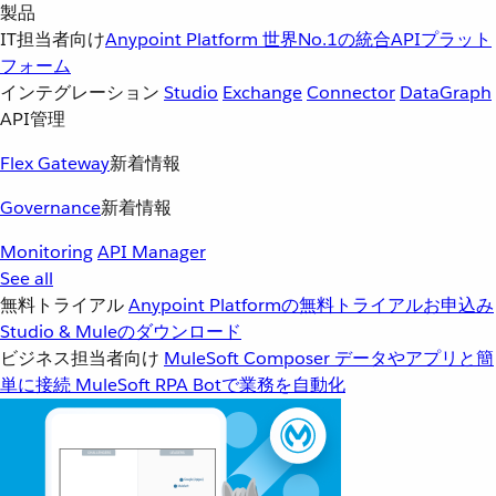
製品
IT担当者向け
Anypoint Platform
世界No.1の統合APIプラット
フォーム
インテグレーション
Studio
Exchange
Connector
DataGraph
API管理
Flex Gateway
新着情報
Governance
新着情報
Monitoring
API Manager
See all
無料トライアル
Anypoint Platformの無料トライアルお申込み
Studio & Muleのダウンロード
ビジネス担当者向け
MuleSoft Composer
データやアプリと簡
単に接続
MuleSoft RPA
Botで業務を自動化