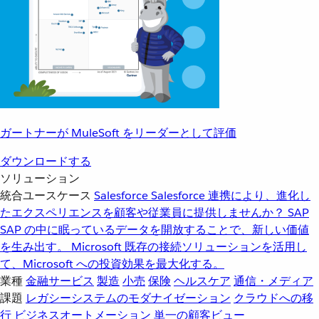
ガートナーが MuleSoft をリーダーとして評価
ダウンロードする
ソリューション
統合ユースケース
Salesforce
Salesforce 連携により、進化し
たエクスペリエンスを顧客や従業員に提供しませんか？
SAP
SAP の中に眠っているデータを開放することで、新しい価値
を生み出す。
Microsoft
既存の接続ソリューションを活用し
て、Microsoft への投資効果を最大化する。
業種
金融サービス
製造
小売
保険
ヘルスケア
通信・メディア
課題
レガシーシステムのモダナイゼーション
クラウドへの移
行
ビジネスオートメーション
単一の顧客ビュー