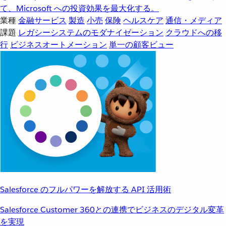
て、Microsoft への投資効果を最大化する。
業種
金融サービス
製造
小売
保険
ヘルスケア
通信・メディア
課題
レガシーシステムのモダナイゼーション
クラウドへの移
行
ビジネスオートメーション
単一の顧客ビュー
Salesforce のフルパワーを解放する API 活用術
Salesforce Customer 360との連携でビジネスのデジタル変革
を実現