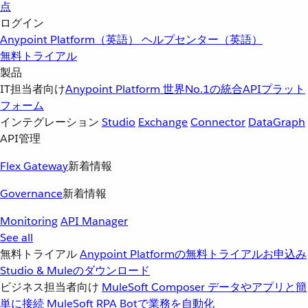
点
ログイン
Anypoint Platform（英語）
ヘルプセンター（英語）
無料トライアル
製品
IT担当者向け
Anypoint Platform
世界No.1の統合APIプラット
フォーム
インテグレーション
Studio
Exchange
Connector
DataGraph
API管理
Flex Gateway
新着情報
Governance
新着情報
Monitoring
API Manager
See all
無料トライアル
Anypoint Platformの無料トライアルお申込み
Studio & Muleのダウンロード
ビジネス担当者向け
MuleSoft Composer
データやアプリと簡
単に接続
MuleSoft RPA
Botで業務を自動化