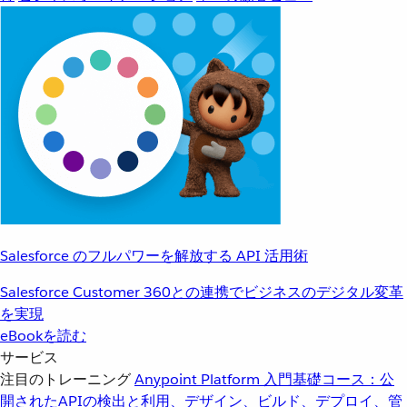
Salesforce のフルパワーを解放する API 活用術
Salesforce Customer 360との連携でビジネスのデジタル変革
を実現
eBookを読む
サービス
注目のトレーニング
Anypoint Platform 入門
基礎コース：公
開されたAPIの検出と利用、デザイン、ビルド、デプロイ、管