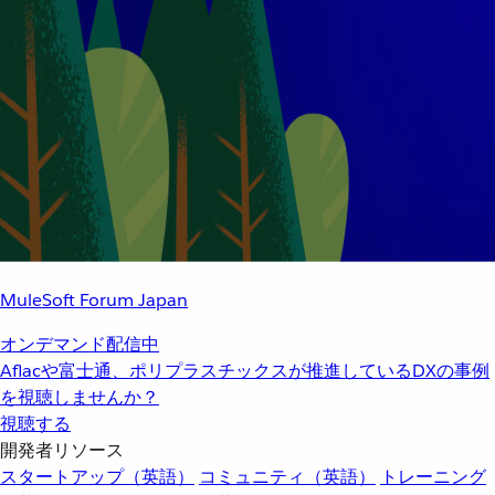
MuleSoft Forum Japan
オンデマンド配信中
Aflacや富士通、ポリプラスチックスが推進しているDXの事例
を視聴しませんか？
視聴する
開発者リソース
スタートアップ（英語）
コミュニティ（英語）
トレーニング