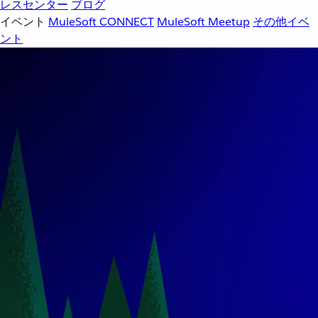
レスセンター
ブログ
イベント
MuleSoft CONNECT
MuleSoft Meetup
その他イベ
ント