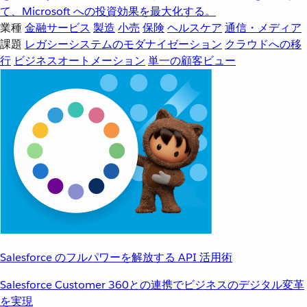
て、Microsoft への投資効果を最大化する。
業種
金融サービス
製造
小売
保険
ヘルスケア
通信・メディア
課題
レガシーシステムのモダナイゼーション
クラウドへの移
行
ビジネスオートメーション
単一の顧客ビュー
Salesforce のフルパワーを解放する API 活用術
Salesforce Customer 360との連携でビジネスのデジタル変革
を実現