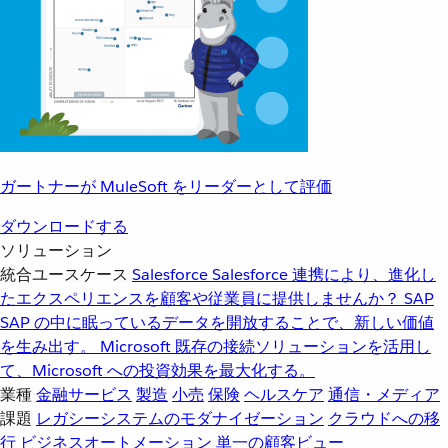
ガートナーが MuleSoft をリーダーとして評価
ダウンロードする
ソリューション
統合ユースケース
Salesforce
Salesforce 連携により、進化し
たエクスペリエンスを顧客や従業員に提供しませんか？
SAP
SAP の中に眠っているデータを開放することで、新しい価値
を生み出す。
Microsoft
既存の接続ソリューションを活用し
て、Microsoft への投資効果を最大化する。
業種
金融サービス
製造
小売
保険
ヘルスケア
通信・メディア
課題
レガシーシステムのモダナイゼーション
クラウドへの移
行
ビジネスオートメーション
単一の顧客ビュー