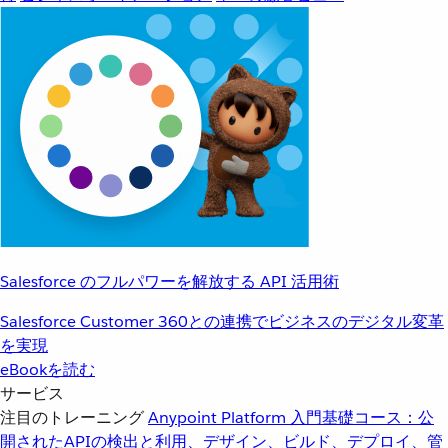
Salesforce のフルパワーを解放する API 活用術
Salesforce Customer 360との連携でビジネスのデジタル変革
を実現
eBookを読む
サービス
注目のトレーニング
Anypoint Platform 入門
基礎コース：公
開されたAPIの検出と利用、デザイン、ビルド、デプロイ、管