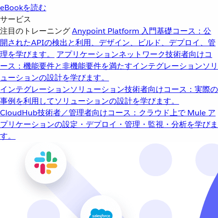
eBookを読む
サービス
注目のトレーニング
Anypoint Platform 入門
基礎コース：公
開されたAPIの検出と利用、デザイン、ビルド、デプロイ、管
理を学びます。
アプリケーションネットワーク
技術者向けコ
ース：機能要件と非機能要件を満たすインテグレーションソリ
ューションの設計を学びます。
インテグレーションソリューション
技術者向けコース：実際の
事例を利用してソリューションの設計を学びます。
CloudHub
技術者／管理者向けコース：クラウド上で Mule ア
プリケーションの設定・デプロイ・管理・監視・分析を学びま
す。