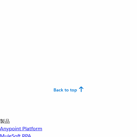
Back to top
製品
Anypoint Platform
MuleSoft RPA