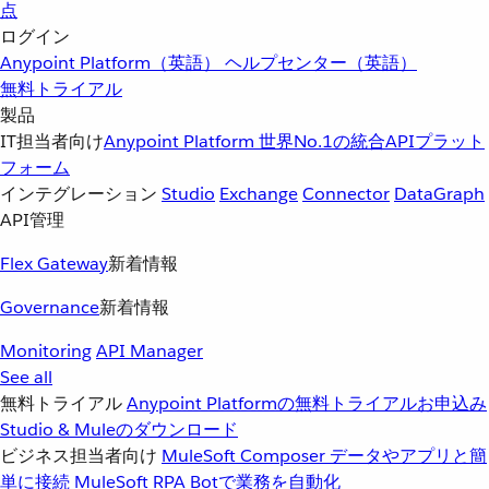
点
ログイン
Anypoint Platform（英語）
ヘルプセンター（英語）
無料トライアル
製品
IT担当者向け
Anypoint Platform
世界No.1の統合APIプラット
フォーム
インテグレーション
Studio
Exchange
Connector
DataGraph
API管理
Flex Gateway
新着情報
Governance
新着情報
Monitoring
API Manager
See all
無料トライアル
Anypoint Platformの無料トライアルお申込み
Studio & Muleのダウンロード
ビジネス担当者向け
MuleSoft Composer
データやアプリと簡
単に接続
MuleSoft RPA
Botで業務を自動化