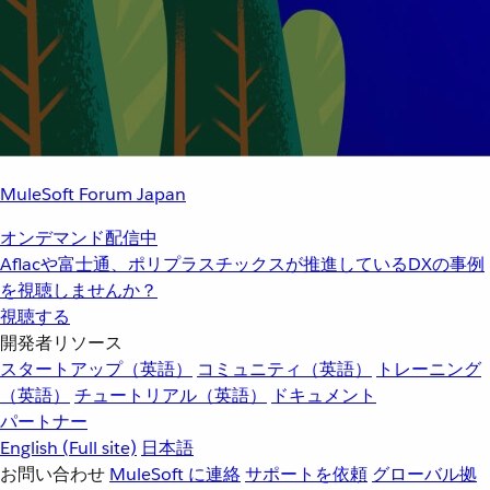
MuleSoft Forum Japan
オンデマンド配信中
Aflacや富士通、ポリプラスチックスが推進しているDXの事例
を視聴しませんか？
視聴する
開発者リソース
スタートアップ（英語）
コミュニティ（英語）
トレーニング
（英語）
チュートリアル（英語）
ドキュメント
パートナー
English
(Full site)
日本語
お問い合わせ
MuleSoft に連絡
サポートを依頼
グローバル拠