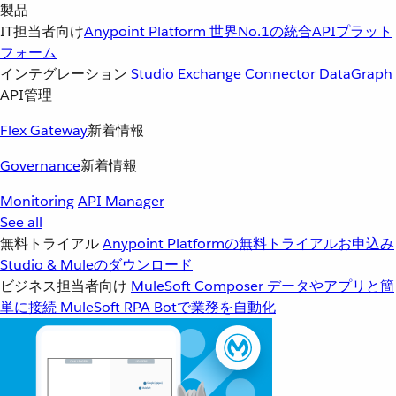
製品
IT担当者向け
Anypoint Platform
世界No.1の統合APIプラット
フォーム
インテグレーション
Studio
Exchange
Connector
DataGraph
API管理
Flex Gateway
新着情報
Governance
新着情報
Monitoring
API Manager
See all
無料トライアル
Anypoint Platformの無料トライアルお申込み
Studio & Muleのダウンロード
ビジネス担当者向け
MuleSoft Composer
データやアプリと簡
単に接続
MuleSoft RPA
Botで業務を自動化