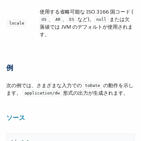
使用する省略可能な ISO 3166 国コード (​
​、​
​、​
​ など)。​
​ または欠
US
AR
ES
null
locale
落値では JVM のデフォルトが使用されま
す。
例
次の例では、さまざまな入力での ​
​ の動作を示し
toDate
ます。
​ 形式の出力が生成されます。
application/dw
ソース