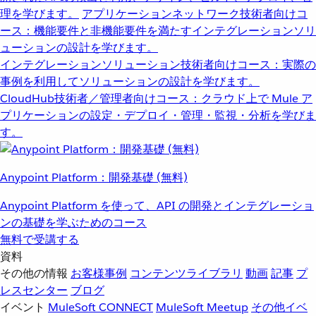
理を学びます。
アプリケーションネットワーク
技術者向けコ
ース：機能要件と非機能要件を満たすインテグレーションソリ
ューションの設計を学びます。
インテグレーションソリューション
技術者向けコース：実際の
事例を利用してソリューションの設計を学びます。
CloudHub
技術者／管理者向けコース：クラウド上で Mule ア
プリケーションの設定・デプロイ・管理・監視・分析を学びま
す。
Anypoint Platform：開発基礎 (無料)
Anypoint Platform を使って、API の開発とインテグレーショ
ンの基礎を学ぶためのコース
無料で受講する
資料
その他の情報
お客様事例
コンテンツライブラリ
動画
記事
プ
レスセンター
ブログ
イベント
MuleSoft CONNECT
MuleSoft Meetup
その他イベ