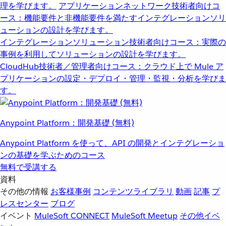
理を学びます。
アプリケーションネットワーク
技術者向けコ
ース：機能要件と非機能要件を満たすインテグレーションソリ
ューションの設計を学びます。
インテグレーションソリューション
技術者向けコース：実際の
事例を利用してソリューションの設計を学びます。
CloudHub
技術者／管理者向けコース：クラウド上で Mule ア
プリケーションの設定・デプロイ・管理・監視・分析を学びま
す。
Anypoint Platform：開発基礎 (無料)
Anypoint Platform を使って、API の開発とインテグレーショ
ンの基礎を学ぶためのコース
無料で受講する
資料
その他の情報
お客様事例
コンテンツライブラリ
動画
記事
プ
レスセンター
ブログ
イベント
MuleSoft CONNECT
MuleSoft Meetup
その他イベ