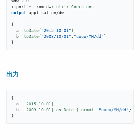
%dw 
2.0
import * from dw
output
application/dw
---
{
  a
: toDate(
"2015-10-01"
),
  b
: toDate(
"2003/10/01"
,
"uuuu/MM/dd"
)
}
出力
{
  a
: |
2015
-
10
-
01
|,
  b
: |
2003
-
10
-
01
| as Date {format: 
"uuuu/MM/dd"
}
}