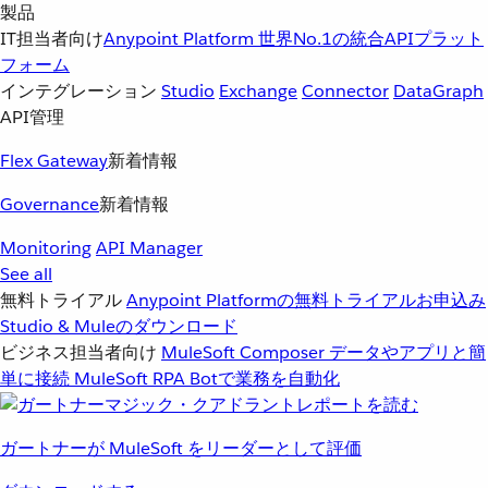
製品
IT担当者向け
Anypoint Platform
世界No.1の統合APIプラット
フォーム
インテグレーション
Studio
Exchange
Connector
DataGraph
API管理
Flex Gateway
新着情報
Governance
新着情報
Monitoring
API Manager
See all
無料トライアル
Anypoint Platformの無料トライアルお申込み
Studio & Muleのダウンロード
ビジネス担当者向け
MuleSoft Composer
データやアプリと簡
単に接続
MuleSoft RPA
Botで業務を自動化
ガートナーが MuleSoft をリーダーとして評価