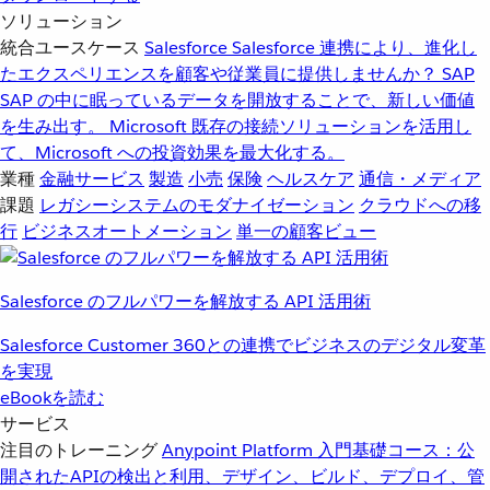
ソリューション
統合ユースケース
Salesforce
Salesforce 連携により、進化し
たエクスペリエンスを顧客や従業員に提供しませんか？
SAP
SAP の中に眠っているデータを開放することで、新しい価値
を生み出す。
Microsoft
既存の接続ソリューションを活用し
て、Microsoft への投資効果を最大化する。
業種
金融サービス
製造
小売
保険
ヘルスケア
通信・メディア
課題
レガシーシステムのモダナイゼーション
クラウドへの移
行
ビジネスオートメーション
単一の顧客ビュー
Salesforce のフルパワーを解放する API 活用術
Salesforce Customer 360との連携でビジネスのデジタル変革
を実現
eBookを読む
サービス
注目のトレーニング
Anypoint Platform 入門
基礎コース：公
開されたAPIの検出と利用、デザイン、ビルド、デプロイ、管