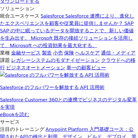
ダウンロードする
ソリューション
統合ユースケース
Salesforce
Salesforce 連携により、進化し
たエクスペリエンスを顧客や従業員に提供しませんか？
SAP
SAP の中に眠っているデータを開放することで、新しい価値
を生み出す。
Microsoft
既存の接続ソリューションを活用し
て、Microsoft への投資効果を最大化する。
業種
金融サービス
製造
小売
保険
ヘルスケア
通信・メディア
課題
レガシーシステムのモダナイゼーション
クラウドへの移
行
ビジネスオートメーション
単一の顧客ビュー
Salesforce のフルパワーを解放する API 活用術
Salesforce Customer 360との連携でビジネスのデジタル変革
を実現
eBookを読む
サービス
注目のトレーニング
Anypoint Platform 入門
基礎コース：公
開されたAPIの検出と利用、デザイン、ビルド、デプロイ、管