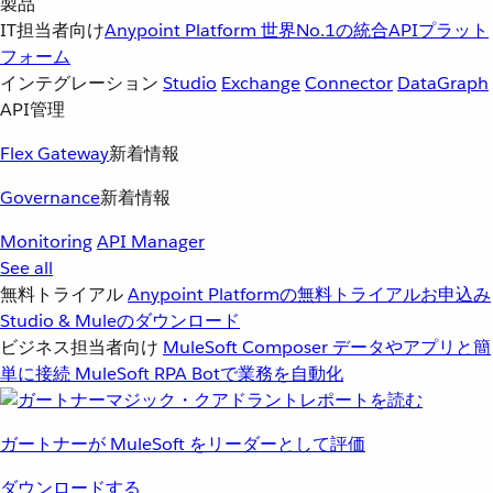
製品
IT担当者向け
Anypoint Platform
世界No.1の統合APIプラット
フォーム
インテグレーション
Studio
Exchange
Connector
DataGraph
API管理
Flex Gateway
新着情報
Governance
新着情報
Monitoring
API Manager
See all
無料トライアル
Anypoint Platformの無料トライアルお申込み
Studio & Muleのダウンロード
ビジネス担当者向け
MuleSoft Composer
データやアプリと簡
単に接続
MuleSoft RPA
Botで業務を自動化
ガートナーが MuleSoft をリーダーとして評価
ダウンロードする