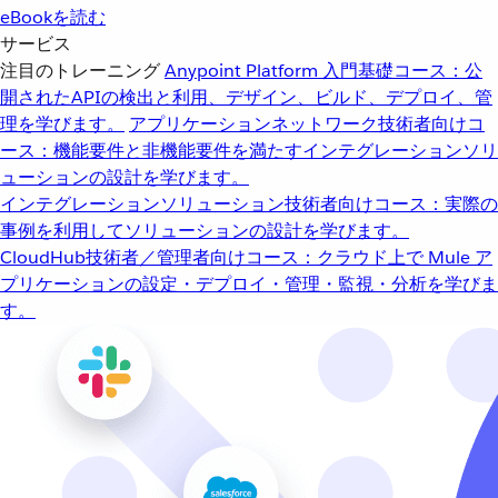
eBookを読む
サービス
注目のトレーニング
Anypoint Platform 入門
基礎コース：公
開されたAPIの検出と利用、デザイン、ビルド、デプロイ、管
理を学びます。
アプリケーションネットワーク
技術者向けコ
ース：機能要件と非機能要件を満たすインテグレーションソリ
ューションの設計を学びます。
インテグレーションソリューション
技術者向けコース：実際の
事例を利用してソリューションの設計を学びます。
CloudHub
技術者／管理者向けコース：クラウド上で Mule ア
プリケーションの設定・デプロイ・管理・監視・分析を学びま
す。