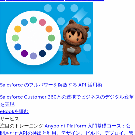
Salesforce のフルパワーを解放する API 活用術
Salesforce Customer 360との連携でビジネスのデジタル変革
を実現
eBookを読む
サービス
注目のトレーニング
Anypoint Platform 入門
基礎コース：公
開されたAPIの検出と利用、デザイン、ビルド、デプロイ、管