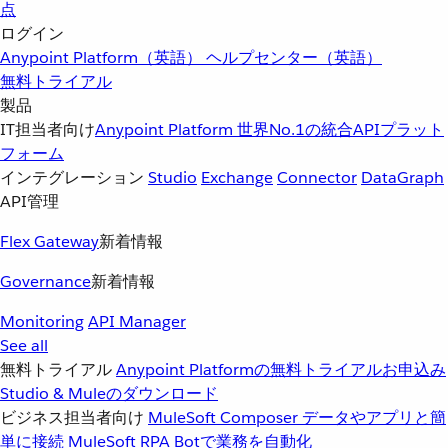
点
ログイン
Anypoint Platform（英語）
ヘルプセンター（英語）
無料トライアル
製品
IT担当者向け
Anypoint Platform
世界No.1の統合APIプラット
フォーム
インテグレーション
Studio
Exchange
Connector
DataGraph
API管理
Flex Gateway
新着情報
Governance
新着情報
Monitoring
API Manager
See all
無料トライアル
Anypoint Platformの無料トライアルお申込み
Studio & Muleのダウンロード
ビジネス担当者向け
MuleSoft Composer
データやアプリと簡
単に接続
MuleSoft RPA
Botで業務を自動化