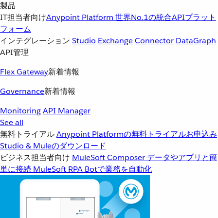
製品
IT担当者向け
Anypoint Platform
世界No.1の統合APIプラット
フォーム
インテグレーション
Studio
Exchange
Connector
DataGraph
API管理
Flex Gateway
新着情報
Governance
新着情報
Monitoring
API Manager
See all
無料トライアル
Anypoint Platformの無料トライアルお申込み
Studio & Muleのダウンロード
ビジネス担当者向け
MuleSoft Composer
データやアプリと簡
単に接続
MuleSoft RPA
Botで業務を自動化