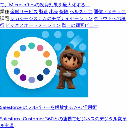
て、Microsoft への投資効果を最大化する。
業種
金融サービス
製造
小売
保険
ヘルスケア
通信・メディア
課題
レガシーシステムのモダナイゼーション
クラウドへの移
行
ビジネスオートメーション
単一の顧客ビュー
Salesforce のフルパワーを解放する API 活用術
Salesforce Customer 360との連携でビジネスのデジタル変革
を実現