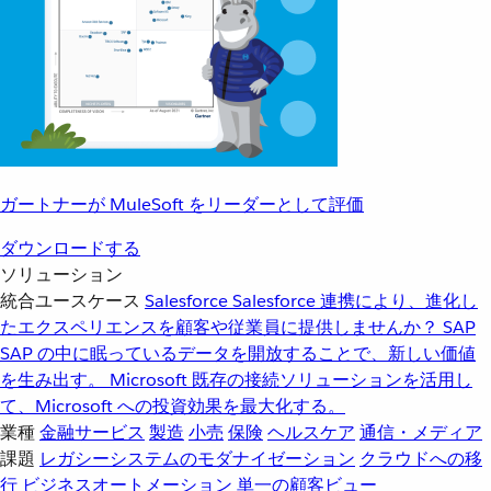
ガートナーが MuleSoft をリーダーとして評価
ダウンロードする
ソリューション
統合ユースケース
Salesforce
Salesforce 連携により、進化し
たエクスペリエンスを顧客や従業員に提供しませんか？
SAP
SAP の中に眠っているデータを開放することで、新しい価値
を生み出す。
Microsoft
既存の接続ソリューションを活用し
て、Microsoft への投資効果を最大化する。
業種
金融サービス
製造
小売
保険
ヘルスケア
通信・メディア
課題
レガシーシステムのモダナイゼーション
クラウドへの移
行
ビジネスオートメーション
単一の顧客ビュー