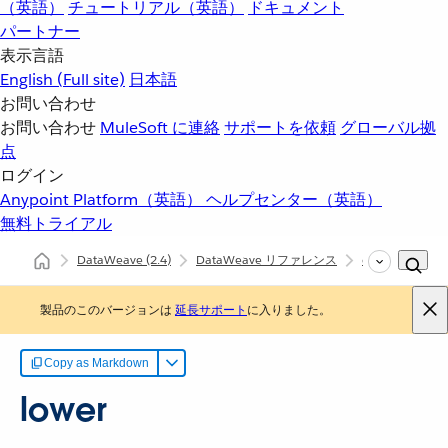
（英語）
チュートリアル（英語）
ドキュメント
パートナー
表示言語
English
(Full site)
日本語
お問い合わせ
お問い合わせ
MuleSoft に連絡
サポートを依頼
グローバル拠
点
ログイン
Anypoint Platform（英語）
ヘルプセンター（英語）
無料トライアル
DataWeave
(2.4)
DataWeave リファレンス
dw::Core
lo
製品のこのバージョンは
延長サポート
に入りました。
Copy as Markdown
lower