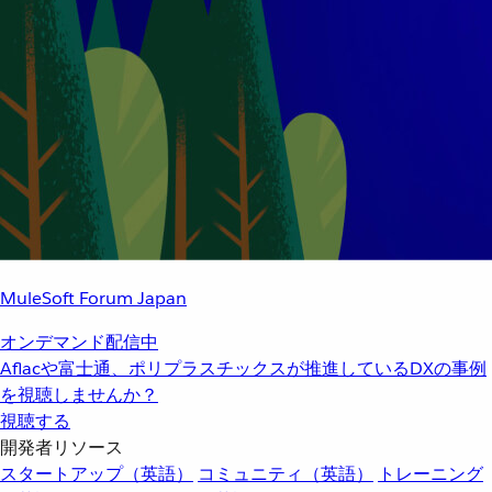
MuleSoft Forum Japan
オンデマンド配信中
Aflacや富士通、ポリプラスチックスが推進しているDXの事例
を視聴しませんか？
視聴する
開発者リソース
スタートアップ（英語）
コミュニティ（英語）
トレーニング