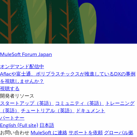
MuleSoft Forum Japan
オンデマンド配信中
Aflacや富士通、ポリプラスチックスが推進しているDXの事例
を視聴しませんか？
視聴する
開発者リソース
スタートアップ（英語）
コミュニティ（英語）
トレーニング
（英語）
チュートリアル（英語）
ドキュメント
パートナー
English
(Full site)
日本語
お問い合わせ
MuleSoft に連絡
サポートを依頼
グローバル拠