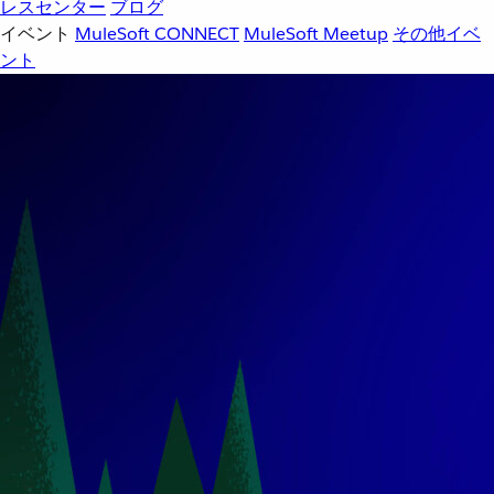
レスセンター
ブログ
イベント
MuleSoft CONNECT
MuleSoft Meetup
その他イベ
ント