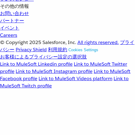
その他の情報
お問い合わせ
パートナー
イベント
Careers
© Copyright 2025
Salesforce, Inc.
All rights reserved.
プライ
バシー
Privacy Shield
利用規約
Cookies Settings
お客様によるプライバシー設定の選択肢
Link to MuleSoft Linkedin profile
Link to MuleSoft Twitter
profile
Link to MuleSoft Instagram profile
Link to MuleSoft
Facebook profile
Link to MuleSoft Videos platform
Link to
MuleSoft Twitch profile