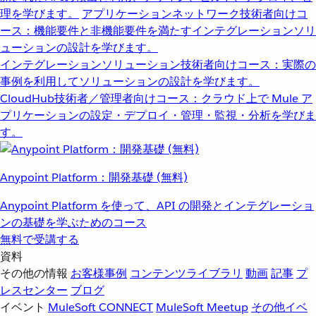
理を学びます。
アプリケーションネットワーク
技術者向けコ
ース：機能要件と非機能要件を満たすインテグレーションソリ
ューションの設計を学びます。
インテグレーションソリューション
技術者向けコース：実際の
事例を利用してソリューションの設計を学びます。
CloudHub
技術者／管理者向けコース：クラウド上で Mule ア
プリケーションの設定・デプロイ・管理・監視・分析を学びま
す。
Anypoint Platform：開発基礎 (無料)
Anypoint Platform を使って、API の開発とインテグレーショ
ンの基礎を学ぶためのコース
無料で受講する
資料
その他の情報
お客様事例
コンテンツライブラリ
動画
記事
プ
レスセンター
ブログ
イベント
MuleSoft CONNECT
MuleSoft Meetup
その他イベ