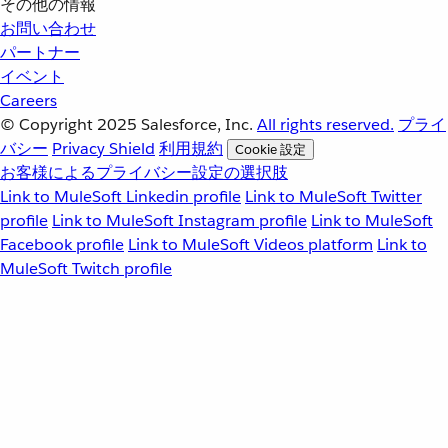
その他の情報
お問い合わせ
パートナー
イベント
Careers
© Copyright 2025
Salesforce, Inc.
All rights reserved.
プライ
バシー
Privacy Shield
利用規約
Cookie 設定
お客様によるプライバシー設定の選択肢
Link to MuleSoft Linkedin profile
Link to MuleSoft Twitter
profile
Link to MuleSoft Instagram profile
Link to MuleSoft
Facebook profile
Link to MuleSoft Videos platform
Link to
MuleSoft Twitch profile