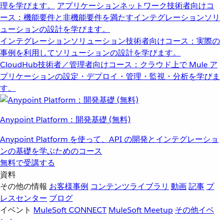
理を学びます。
アプリケーションネットワーク
技術者向けコ
ース：機能要件と非機能要件を満たすインテグレーションソリ
ューションの設計を学びます。
インテグレーションソリューション
技術者向けコース：実際の
事例を利用してソリューションの設計を学びます。
CloudHub
技術者／管理者向けコース：クラウド上で Mule ア
プリケーションの設定・デプロイ・管理・監視・分析を学びま
す。
Anypoint Platform：開発基礎 (無料)
Anypoint Platform を使って、API の開発とインテグレーショ
ンの基礎を学ぶためのコース
無料で受講する
資料
その他の情報
お客様事例
コンテンツライブラリ
動画
記事
プ
レスセンター
ブログ
イベント
MuleSoft CONNECT
MuleSoft Meetup
その他イベ