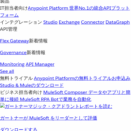
製品
IT担当者向け
Anypoint Platform
世界No.1の統合APIプラット
フォーム
インテグレーション
Studio
Exchange
Connector
DataGraph
API管理
Flex Gateway
新着情報
Governance
新着情報
Monitoring
API Manager
See all
無料トライアル
Anypoint Platformの無料トライアルお申込み
Studio & Muleのダウンロード
ビジネス担当者向け
MuleSoft Composer
データやアプリと簡
単に接続
MuleSoft RPA
Botで業務を自動化
ガートナーが MuleSoft をリーダーとして評価
ダウンロードする