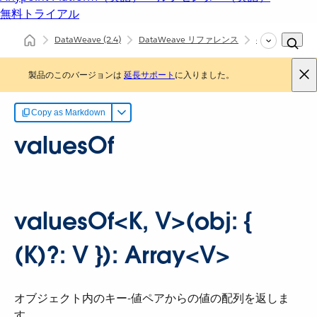
無料トライアル
DataWeave
(2.4)
DataWeave リファレンス
dw::Core
va
製品のこのバージョンは
延長サポート
に入りました。
Copy as Markdown
valuesOf
valuesOf<K, V>(obj: {
(K)?: V }​): Array<V>
オブジェクト内のキー-値ペアからの値の配列を返しま
す。