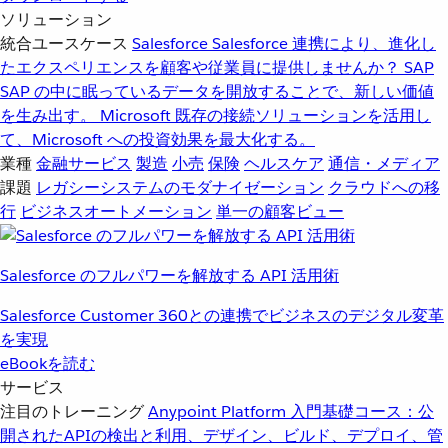
ソリューション
統合ユースケース
Salesforce
Salesforce 連携により、進化し
たエクスペリエンスを顧客や従業員に提供しませんか？
SAP
SAP の中に眠っているデータを開放することで、新しい価値
を生み出す。
Microsoft
既存の接続ソリューションを活用し
て、Microsoft への投資効果を最大化する。
業種
金融サービス
製造
小売
保険
ヘルスケア
通信・メディア
課題
レガシーシステムのモダナイゼーション
クラウドへの移
行
ビジネスオートメーション
単一の顧客ビュー
Salesforce のフルパワーを解放する API 活用術
Salesforce Customer 360との連携でビジネスのデジタル変革
を実現
eBookを読む
サービス
注目のトレーニング
Anypoint Platform 入門
基礎コース：公
開されたAPIの検出と利用、デザイン、ビルド、デプロイ、管