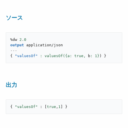
ソース
%dw 
2.0
output
application/json
---
{
"valuesOf"
: valuesOf({a: true,
 b
: 
1
}
)
}
出力
{ 
"valuesOf"
 : [
true
,
1
] }