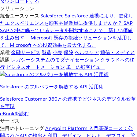
ダウンロードする
ソリューション
統合ユースケース
Salesforce
Salesforce 連携により、進化し
たエクスペリエンスを顧客や従業員に提供しませんか？
SAP
SAP の中に眠っているデータを開放することで、新しい価値
を生み出す。
Microsoft
既存の接続ソリューションを活用し
て、Microsoft への投資効果を最大化する。
業種
金融サービス
製造
小売
保険
ヘルスケア
通信・メディア
課題
レガシーシステムのモダナイゼーション
クラウドへの移
行
ビジネスオートメーション
単一の顧客ビュー
Salesforce のフルパワーを解放する API 活用術
Salesforce Customer 360との連携でビジネスのデジタル変革
を実現
eBookを読む
サービス
注目のトレーニング
Anypoint Platform 入門
基礎コース：公
開されたAPIの検出と利用、デザイン、ビルド、デプロイ、管