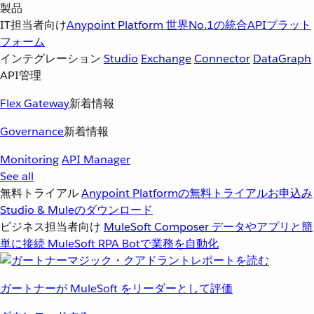
製品
IT担当者向け
Anypoint Platform
世界No.1の統合APIプラット
フォーム
インテグレーション
Studio
Exchange
Connector
DataGraph
API管理
Flex Gateway
新着情報
Governance
新着情報
Monitoring
API Manager
See all
無料トライアル
Anypoint Platformの無料トライアルお申込み
Studio & Muleのダウンロード
ビジネス担当者向け
MuleSoft Composer
データやアプリと簡
単に接続
MuleSoft RPA
Botで業務を自動化
ガートナーが MuleSoft をリーダーとして評価