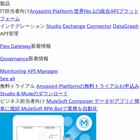
製品
IT担当者向け
Anypoint Platform
世界No.1の統合APIプラット
フォーム
インテグレーション
Studio
Exchange
Connector
DataGraph
API管理
Flex Gateway
新着情報
Governance
新着情報
Monitoring
API Manager
See all
無料トライアル
Anypoint Platformの無料トライアルお申込み
Studio & Muleのダウンロード
ビジネス担当者向け
MuleSoft Composer
データやアプリと簡
単に接続
MuleSoft RPA
Botで業務を自動化