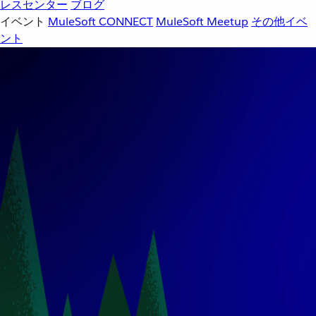
レスセンター
ブログ
イベント
MuleSoft CONNECT
MuleSoft Meetup
その他イベ
ント