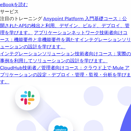
eBookを読む
サービス
注目のトレーニング
Anypoint Platform 入門
基礎コース：公
開されたAPIの検出と利用、デザイン、ビルド、デプロイ、管
理を学びます。
アプリケーションネットワーク
技術者向けコ
ース：機能要件と非機能要件を満たすインテグレーションソリ
ューションの設計を学びます。
インテグレーションソリューション
技術者向けコース：実際の
事例を利用してソリューションの設計を学びます。
CloudHub
技術者／管理者向けコース：クラウド上で Mule ア
プリケーションの設定・デプロイ・管理・監視・分析を学びま
す。