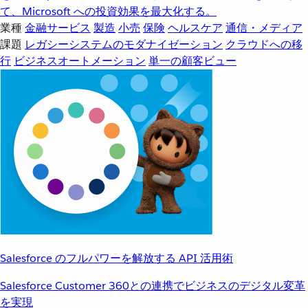
て、Microsoft への投資効果を最大化する。
業種
金融サービス
製造
小売
保険
ヘルスケア
通信・メディア
課題
レガシーシステムのモダナイゼーション
クラウドへの移
行
ビジネスオートメーション
単一の顧客ビュー
Salesforce のフルパワーを解放する API 活用術
Salesforce Customer 360との連携でビジネスのデジタル変革
を実現