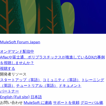
MuleSoft Forum Japan
オンデマンド配信中
Aflacや富士通、ポリプラスチックスが推進しているDXの事例
を視聴しませんか？
視聴する
開発者リソース
スタートアップ（英語）
コミュニティ（英語）
トレーニング
（英語）
チュートリアル（英語）
ドキュメント
パートナー
English
(Full site)
日本語
お問い合わせ
MuleSoft に連絡
サポートを依頼
グローバル拠