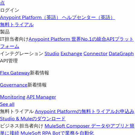
点
ログイン
Anypoint Platform（英語）
ヘルプセンター（英語）
無料トライアル
製品
IT担当者向け
Anypoint Platform
世界No.1の統合APIプラット
フォーム
インテグレーション
Studio
Exchange
Connector
DataGraph
API管理
Flex Gateway
新着情報
Governance
新着情報
Monitoring
API Manager
See all
無料トライアル
Anypoint Platformの無料トライアルお申込み
Studio & Muleのダウンロード
ビジネス担当者向け
MuleSoft Composer
データやアプリと簡
単に接続
MuleSoft RPA
Botで業務を自動化