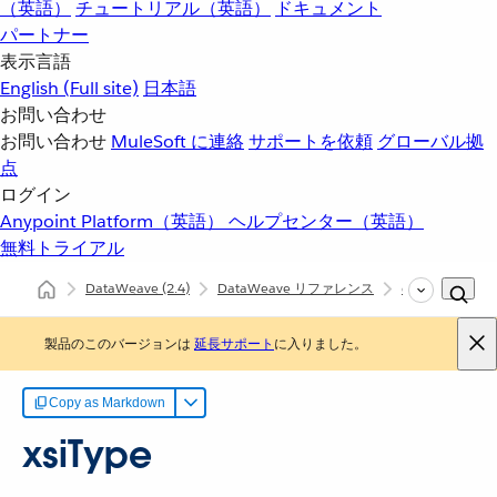
（英語）
チュートリアル（英語）
ドキュメント
パートナー
表示言語
English
(Full site)
日本語
お問い合わせ
お問い合わせ
MuleSoft に連絡
サポートを依頼
グローバル拠
点
ログイン
Anypoint Platform（英語）
ヘルプセンター（英語）
無料トライアル
DataWeave
(2.4)
DataWeave リファレンス
dw::Core
xs
製品のこのバージョンは
延長サポート
に入りました。
Copy as Markdown
xsiType