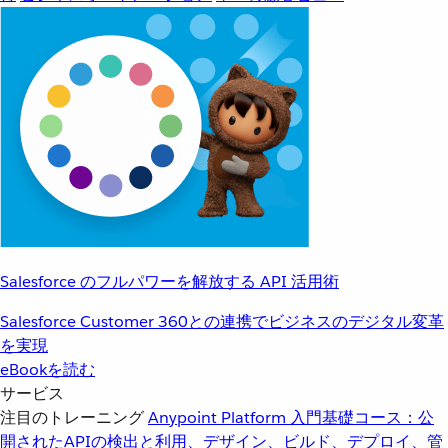
Salesforce のフルパワーを解放する API 活用術
Salesforce Customer 360との連携でビジネスのデジタル変革
を実現
eBookを読む
サービス
注目のトレーニング
Anypoint Platform 入門
基礎コース：公
開されたAPIの検出と利用、デザイン、ビルド、デプロイ、管