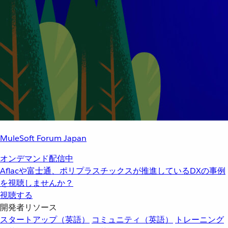
MuleSoft Forum Japan
オンデマンド配信中
Aflacや富士通、ポリプラスチックスが推進しているDXの事例
を視聴しませんか？
視聴する
開発者リソース
スタートアップ（英語）
コミュニティ（英語）
トレーニング