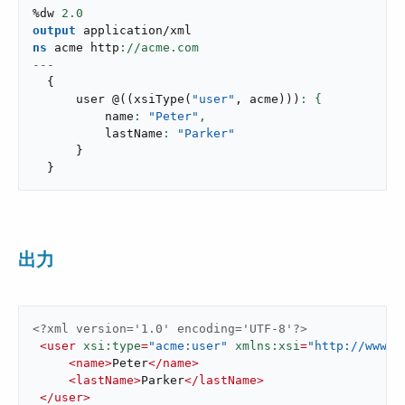
%dw 
2.0
output
application/xml
ns
 acme http
---
{
      user 
@
(
(
xsiType
(
"user"
,
 acme
)
)
)
          name
: 
"Peter"
,
          lastName
: 
"Parker"
}
}
出力
<?xml version='1.0' encoding='UTF-8'?>
<
user
xsi:type
=
"acme:user"
xmlns:xsi
=
"http://www.w
<
name
>
Peter
</
name
>
<
lastName
>
Parker
</
lastName
>
</
user
>