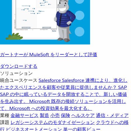
ガートナーが MuleSoft をリーダーとして評価
ダウンロードする
ソリューション
統合ユースケース
Salesforce
Salesforce 連携により、進化し
たエクスペリエンスを顧客や従業員に提供しませんか？
SAP
SAP の中に眠っているデータを開放することで、新しい価値
を生み出す。
Microsoft
既存の接続ソリューションを活用し
て、Microsoft への投資効果を最大化する。
業種
金融サービス
製造
小売
保険
ヘルスケア
通信・メディア
課題
レガシーシステムのモダナイゼーション
クラウドへの移
行
ビジネスオートメーション
単一の顧客ビュー