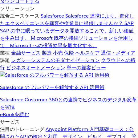
ダウンロードする
ソリューション
統合ユースケース
Salesforce
Salesforce 連携により、進化し
たエクスペリエンスを顧客や従業員に提供しませんか？
SAP
SAP の中に眠っているデータを開放することで、新しい価値
を生み出す。
Microsoft
既存の接続ソリューションを活用し
て、Microsoft への投資効果を最大化する。
業種
金融サービス
製造
小売
保険
ヘルスケア
通信・メディア
課題
レガシーシステムのモダナイゼーション
クラウドへの移
行
ビジネスオートメーション
単一の顧客ビュー
Salesforce のフルパワーを解放する API 活用術
Salesforce Customer 360との連携でビジネスのデジタル変革
を実現
eBookを読む
サービス
注目のトレーニング
Anypoint Platform 入門
基礎コース：公
開されたAPIの検出と利用、デザイン、ビルド、デプロイ、管