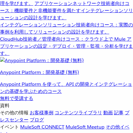
理を学びます。
アプリケーションネットワーク
技術者向けコ
ース：機能要件と非機能要件を満たすインテグレーションソリ
ューションの設計を学びます。
インテグレーションソリューション
技術者向けコース：実際の
事例を利用してソリューションの設計を学びます。
CloudHub
技術者／管理者向けコース：クラウド上で Mule ア
プリケーションの設定・デプロイ・管理・監視・分析を学びま
す。
Anypoint Platform：開発基礎 (無料)
Anypoint Platform を使って、API の開発とインテグレーショ
ンの基礎を学ぶためのコース
無料で受講する
資料
その他の情報
お客様事例
コンテンツライブラリ
動画
記事
プ
レスセンター
ブログ
イベント
MuleSoft CONNECT
MuleSoft Meetup
その他イベ