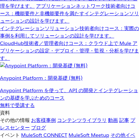
理を学びます。
アプリケーションネットワーク
技術者向けコ
ース：機能要件と非機能要件を満たすインテグレーションソリ
ューションの設計を学びます。
インテグレーションソリューション
技術者向けコース：実際の
事例を利用してソリューションの設計を学びます。
CloudHub
技術者／管理者向けコース：クラウド上で Mule ア
プリケーションの設定・デプロイ・管理・監視・分析を学びま
す。
Anypoint Platform：開発基礎 (無料)
Anypoint Platform を使って、API の開発とインテグレーショ
ンの基礎を学ぶためのコース
無料で受講する
資料
その他の情報
お客様事例
コンテンツライブラリ
動画
記事
プ
レスセンター
ブログ
イベント
MuleSoft CONNECT
MuleSoft Meetup
その他イベ