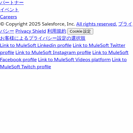
パートナー
イベント
Careers
© Copyright 2025
Salesforce, Inc.
All rights reserved.
プライ
バシー
Privacy Shield
利用規約
Cookie 設定
お客様によるプライバシー設定の選択肢
Link to MuleSoft Linkedin profile
Link to MuleSoft Twitter
profile
Link to MuleSoft Instagram profile
Link to MuleSoft
Facebook profile
Link to MuleSoft Videos platform
Link to
MuleSoft Twitch profile