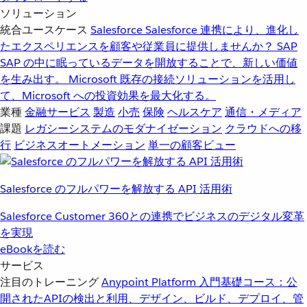
ソリューション
統合ユースケース
Salesforce
Salesforce 連携により、進化し
たエクスペリエンスを顧客や従業員に提供しませんか？
SAP
SAP の中に眠っているデータを開放することで、新しい価値
を生み出す。
Microsoft
既存の接続ソリューションを活用し
て、Microsoft への投資効果を最大化する。
業種
金融サービス
製造
小売
保険
ヘルスケア
通信・メディア
課題
レガシーシステムのモダナイゼーション
クラウドへの移
行
ビジネスオートメーション
単一の顧客ビュー
Salesforce のフルパワーを解放する API 活用術
Salesforce Customer 360との連携でビジネスのデジタル変革
を実現
eBookを読む
サービス
注目のトレーニング
Anypoint Platform 入門
基礎コース：公
開されたAPIの検出と利用、デザイン、ビルド、デプロイ、管