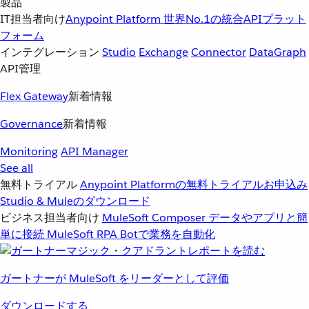
製品
IT担当者向け
Anypoint Platform
世界No.1の統合APIプラット
フォーム
インテグレーション
Studio
Exchange
Connector
DataGraph
API管理
Flex Gateway
新着情報
Governance
新着情報
Monitoring
API Manager
See all
無料トライアル
Anypoint Platformの無料トライアルお申込み
Studio & Muleのダウンロード
ビジネス担当者向け
MuleSoft Composer
データやアプリと簡
単に接続
MuleSoft RPA
Botで業務を自動化
ガートナーが MuleSoft をリーダーとして評価
ダウンロードする