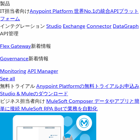
製品
IT担当者向け
Anypoint Platform
世界No.1の統合APIプラット
フォーム
インテグレーション
Studio
Exchange
Connector
DataGraph
API管理
Flex Gateway
新着情報
Governance
新着情報
Monitoring
API Manager
See all
無料トライアル
Anypoint Platformの無料トライアルお申込み
Studio & Muleのダウンロード
ビジネス担当者向け
MuleSoft Composer
データやアプリと簡
単に接続
MuleSoft RPA
Botで業務を自動化