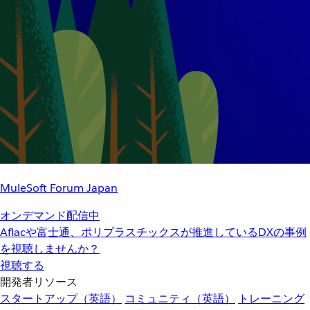
MuleSoft Forum Japan
オンデマンド配信中
Aflacや富士通、ポリプラスチックスが推進しているDXの事例
を視聴しませんか？
視聴する
開発者リソース
スタートアップ（英語）
コミュニティ（英語）
トレーニング