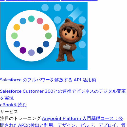
Salesforce のフルパワーを解放する API 活用術
Salesforce Customer 360との連携でビジネスのデジタル変革
を実現
eBookを読む
サービス
注目のトレーニング
Anypoint Platform 入門
基礎コース：公
開されたAPIの検出と利用、デザイン、ビルド、デプロイ、管