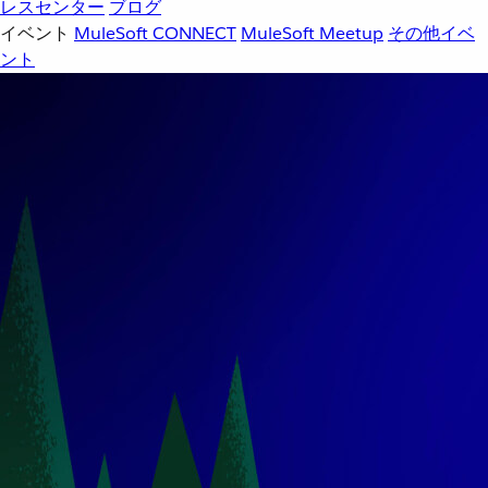
レスセンター
ブログ
イベント
MuleSoft CONNECT
MuleSoft Meetup
その他イベ
ント