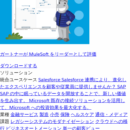
ガートナーが MuleSoft をリーダーとして評価
ダウンロードする
ソリューション
統合ユースケース
Salesforce
Salesforce 連携により、進化し
たエクスペリエンスを顧客や従業員に提供しませんか？
SAP
SAP の中に眠っているデータを開放することで、新しい価値
を生み出す。
Microsoft
既存の接続ソリューションを活用し
て、Microsoft への投資効果を最大化する。
業種
金融サービス
製造
小売
保険
ヘルスケア
通信・メディア
課題
レガシーシステムのモダナイゼーション
クラウドへの移
行
ビジネスオートメーション
単一の顧客ビュー