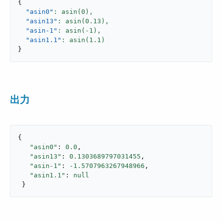
{
"asin0"
: asin(
0
),
"asin13"
: asin(
0.13
),
"asin-1"
: asin(-
1
),
"asin1.1"
: asin(
1.1
}
出力
{

"asin0"
: 
0.0
,

"asin13"
: 
0.1303689797031455
,

"asin-1"
: 
-1.5707963267948966
,

"asin1.1"
: 
null
 }