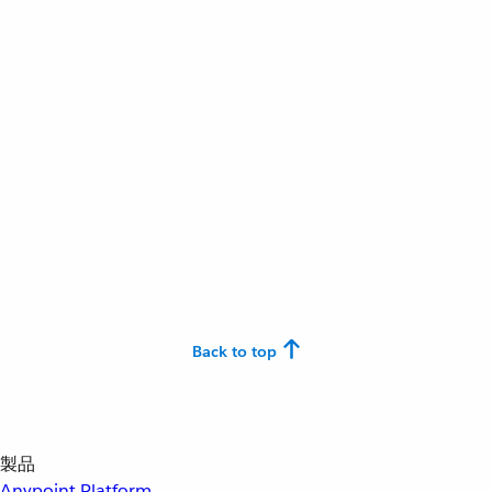
Back to top
製品
Anypoint Platform