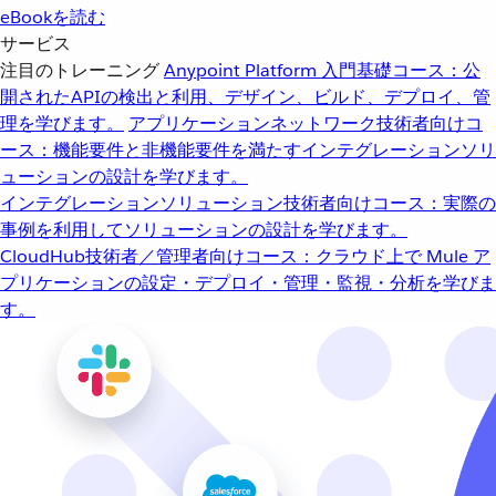
eBookを読む
サービス
注目のトレーニング
Anypoint Platform 入門
基礎コース：公
開されたAPIの検出と利用、デザイン、ビルド、デプロイ、管
理を学びます。
アプリケーションネットワーク
技術者向けコ
ース：機能要件と非機能要件を満たすインテグレーションソリ
ューションの設計を学びます。
インテグレーションソリューション
技術者向けコース：実際の
事例を利用してソリューションの設計を学びます。
CloudHub
技術者／管理者向けコース：クラウド上で Mule ア
プリケーションの設定・デプロイ・管理・監視・分析を学びま
す。