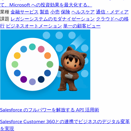
て、Microsoft への投資効果を最大化する。
業種
金融サービス
製造
小売
保険
ヘルスケア
通信・メディア
課題
レガシーシステムのモダナイゼーション
クラウドへの移
行
ビジネスオートメーション
単一の顧客ビュー
Salesforce のフルパワーを解放する API 活用術
Salesforce Customer 360との連携でビジネスのデジタル変革
を実現