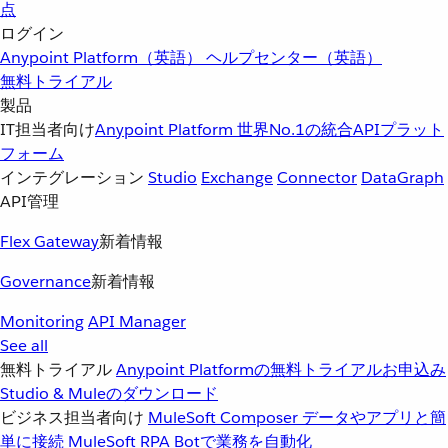
点
ログイン
Anypoint Platform（英語）
ヘルプセンター（英語）
無料トライアル
製品
IT担当者向け
Anypoint Platform
世界No.1の統合APIプラット
フォーム
インテグレーション
Studio
Exchange
Connector
DataGraph
API管理
Flex Gateway
新着情報
Governance
新着情報
Monitoring
API Manager
See all
無料トライアル
Anypoint Platformの無料トライアルお申込み
Studio & Muleのダウンロード
ビジネス担当者向け
MuleSoft Composer
データやアプリと簡
単に接続
MuleSoft RPA
Botで業務を自動化