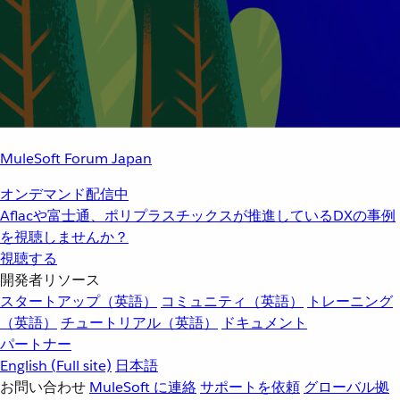
MuleSoft Forum Japan
オンデマンド配信中
Aflacや富士通、ポリプラスチックスが推進しているDXの事例
を視聴しませんか？
視聴する
開発者リソース
スタートアップ（英語）
コミュニティ（英語）
トレーニング
（英語）
チュートリアル（英語）
ドキュメント
パートナー
English
(Full site)
日本語
お問い合わせ
MuleSoft に連絡
サポートを依頼
グローバル拠