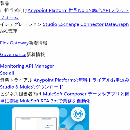
製品
IT担当者向け
Anypoint Platform
世界No.1の統合APIプラット
フォーム
インテグレーション
Studio
Exchange
Connector
DataGraph
API管理
Flex Gateway
新着情報
Governance
新着情報
Monitoring
API Manager
See all
無料トライアル
Anypoint Platformの無料トライアルお申込み
Studio & Muleのダウンロード
ビジネス担当者向け
MuleSoft Composer
データやアプリと簡
単に接続
MuleSoft RPA
Botで業務を自動化