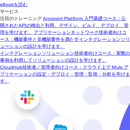
eBookを読む
サービス
注目のトレーニング
Anypoint Platform 入門
基礎コース：公
開されたAPIの検出と利用、デザイン、ビルド、デプロイ、管
理を学びます。
アプリケーションネットワーク
技術者向けコ
ース：機能要件と非機能要件を満たすインテグレーションソリ
ューションの設計を学びます。
インテグレーションソリューション
技術者向けコース：実際の
事例を利用してソリューションの設計を学びます。
CloudHub
技術者／管理者向けコース：クラウド上で Mule ア
プリケーションの設定・デプロイ・管理・監視・分析を学びま
す。