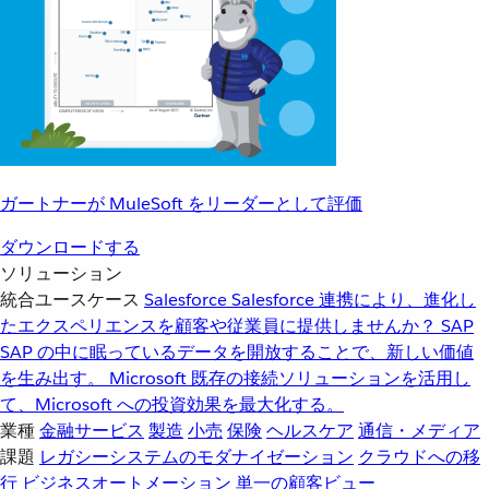
ガートナーが MuleSoft をリーダーとして評価
ダウンロードする
ソリューション
統合ユースケース
Salesforce
Salesforce 連携により、進化し
たエクスペリエンスを顧客や従業員に提供しませんか？
SAP
SAP の中に眠っているデータを開放することで、新しい価値
を生み出す。
Microsoft
既存の接続ソリューションを活用し
て、Microsoft への投資効果を最大化する。
業種
金融サービス
製造
小売
保険
ヘルスケア
通信・メディア
課題
レガシーシステムのモダナイゼーション
クラウドへの移
行
ビジネスオートメーション
単一の顧客ビュー