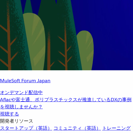
MuleSoft Forum Japan
オンデマンド配信中
Aflacや富士通、ポリプラスチックスが推進しているDXの事例
を視聴しませんか？
視聴する
開発者リソース
スタートアップ（英語）
コミュニティ（英語）
トレーニング