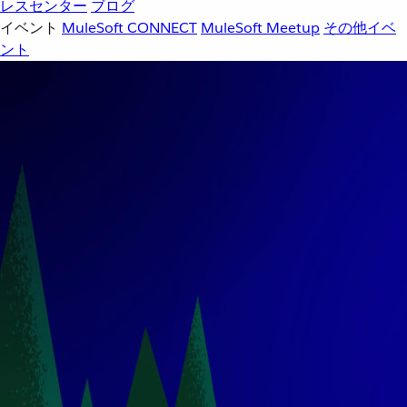
レスセンター
ブログ
イベント
MuleSoft CONNECT
MuleSoft Meetup
その他イベ
ント