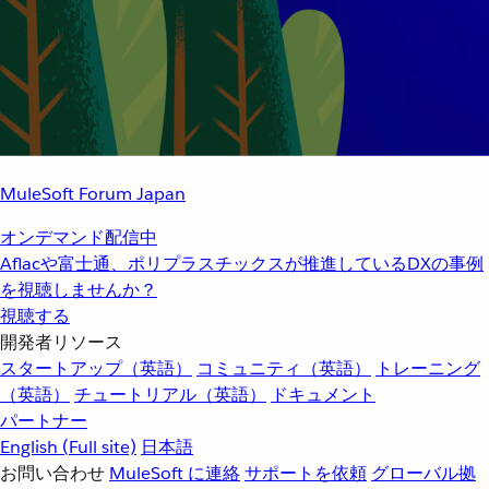
MuleSoft Forum Japan
オンデマンド配信中
Aflacや富士通、ポリプラスチックスが推進しているDXの事例
を視聴しませんか？
視聴する
開発者リソース
スタートアップ（英語）
コミュニティ（英語）
トレーニング
（英語）
チュートリアル（英語）
ドキュメント
パートナー
English
(Full site)
日本語
お問い合わせ
MuleSoft に連絡
サポートを依頼
グローバル拠