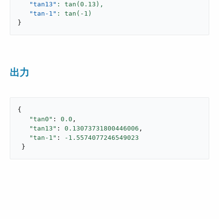
"tan13"
: tan(
0.13
),
"tan-1"
: tan(-
1
}
出力
{

"tan0"
: 
0.0
,

"tan13"
: 
0.13073731800446006
,

"tan-1"
: 
-1.5574077246549023
 }