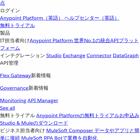
点
ログイン
Anypoint Platform（英語）
ヘルプセンター（英語）
無料トライアル
製品
IT担当者向け
Anypoint Platform
世界No.1の統合APIプラット
フォーム
インテグレーション
Studio
Exchange
Connector
DataGraph
API管理
Flex Gateway
新着情報
Governance
新着情報
Monitoring
API Manager
See all
無料トライアル
Anypoint Platformの無料トライアルお申込み
Studio & Muleのダウンロード
ビジネス担当者向け
MuleSoft Composer
データやアプリと簡
単に接続
MuleSoft RPA
Botで業務を自動化