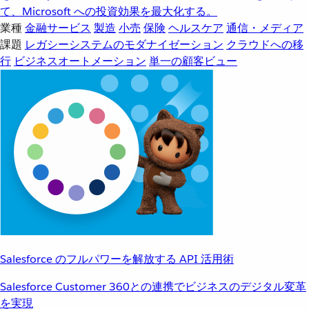
て、Microsoft への投資効果を最大化する。
業種
金融サービス
製造
小売
保険
ヘルスケア
通信・メディア
課題
レガシーシステムのモダナイゼーション
クラウドへの移
行
ビジネスオートメーション
単一の顧客ビュー
Salesforce のフルパワーを解放する API 活用術
Salesforce Customer 360との連携でビジネスのデジタル変革
を実現