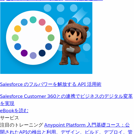
Salesforce のフルパワーを解放する API 活用術
Salesforce Customer 360との連携でビジネスのデジタル変革
を実現
eBookを読む
サービス
注目のトレーニング
Anypoint Platform 入門
基礎コース：公
開されたAPIの検出と利用、デザイン、ビルド、デプロイ、管