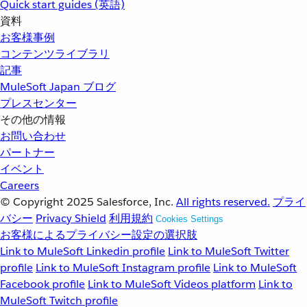
Quick start guides (英語)
資料
お客様事例
コンテンツライブラリ
記事
MuleSoft Japan ブログ
プレスセンター
その他の情報
お問い合わせ
パートナー
イベント
Careers
© Copyright 2025
Salesforce, Inc.
All rights reserved.
プライ
バシー
Privacy Shield
利用規約
Cookies Settings
お客様によるプライバシー設定の選択肢
Link to MuleSoft Linkedin profile
Link to MuleSoft Twitter
profile
Link to MuleSoft Instagram profile
Link to MuleSoft
Facebook profile
Link to MuleSoft Videos platform
Link to
MuleSoft Twitch profile