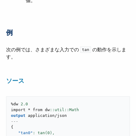
値。
例
次の例では、さまざまな入力での ​
​ の動作を示しま
tan
す。
ソース
%dw 
2.0
import * from dw
output
application/json
---
{
"tan0"
: tan(
0
),