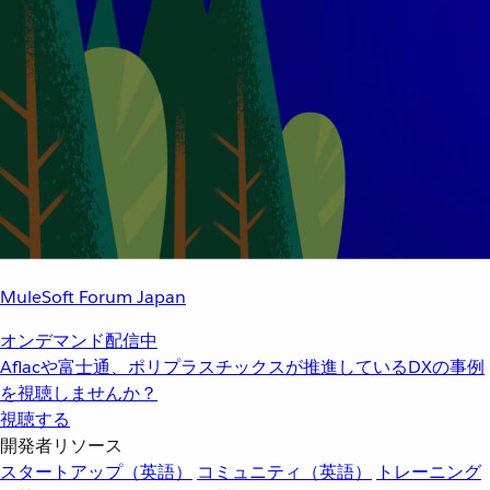
MuleSoft Forum Japan
オンデマンド配信中
Aflacや富士通、ポリプラスチックスが推進しているDXの事例
を視聴しませんか？
視聴する
開発者リソース
スタートアップ（英語）
コミュニティ（英語）
トレーニング