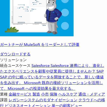
ガートナーが MuleSoft をリーダーとして評価
ダウンロードする
ソリューション
統合ユースケース
Salesforce
Salesforce 連携により、進化し
たエクスペリエンスを顧客や従業員に提供しませんか？
SAP
SAP の中に眠っているデータを開放することで、新しい価値
を生み出す。
Microsoft
既存の接続ソリューションを活用し
て、Microsoft への投資効果を最大化する。
業種
金融サービス
製造
小売
保険
ヘルスケア
通信・メディア
課題
レガシーシステムのモダナイゼーション
クラウドへの移
行
ビジネスオートメーション
単一の顧客ビュー