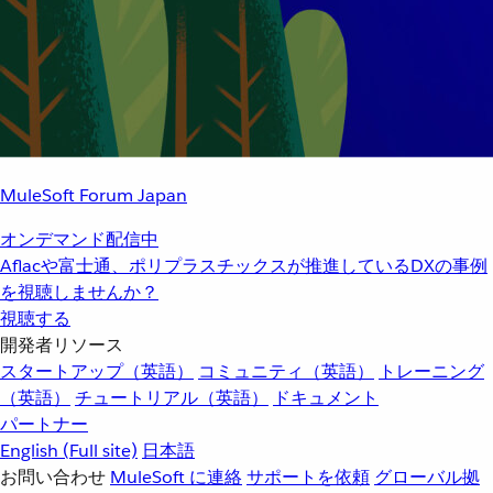
MuleSoft Forum Japan
オンデマンド配信中
Aflacや富士通、ポリプラスチックスが推進しているDXの事例
を視聴しませんか？
視聴する
開発者リソース
スタートアップ（英語）
コミュニティ（英語）
トレーニング
（英語）
チュートリアル（英語）
ドキュメント
パートナー
English
(Full site)
日本語
お問い合わせ
MuleSoft に連絡
サポートを依頼
グローバル拠