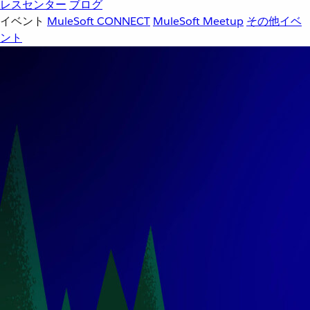
レスセンター
ブログ
イベント
MuleSoft CONNECT
MuleSoft Meetup
その他イベ
ント