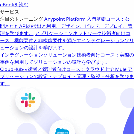
eBookを読む
サービス
注目のトレーニング
Anypoint Platform 入門
基礎コース：公
開されたAPIの検出と利用、デザイン、ビルド、デプロイ、管
理を学びます。
アプリケーションネットワーク
技術者向けコ
ース：機能要件と非機能要件を満たすインテグレーションソリ
ューションの設計を学びます。
インテグレーションソリューション
技術者向けコース：実際の
事例を利用してソリューションの設計を学びます。
CloudHub
技術者／管理者向けコース：クラウド上で Mule ア
プリケーションの設定・デプロイ・管理・監視・分析を学びま
す。