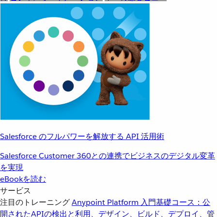
Salesforce のフルパワーを解放する API 活用術
Salesforce Customer 360との連携でビジネスのデジタル変革
を実現
eBookを読む
サービス
注目のトレーニング
Anypoint Platform 入門
基礎コース：公
開されたAPIの検出と利用、デザイン、ビルド、デプロイ、管