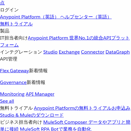
点
ログイン
Anypoint Platform（英語）
ヘルプセンター（英語）
無料トライアル
製品
IT担当者向け
Anypoint Platform
世界No.1の統合APIプラット
フォーム
インテグレーション
Studio
Exchange
Connector
DataGraph
API管理
Flex Gateway
新着情報
Governance
新着情報
Monitoring
API Manager
See all
無料トライアル
Anypoint Platformの無料トライアルお申込み
Studio & Muleのダウンロード
ビジネス担当者向け
MuleSoft Composer
データやアプリと簡
単に接続
MuleSoft RPA
Botで業務を自動化