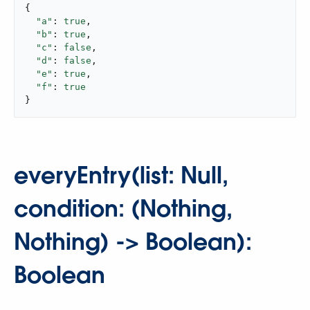
{

"a"
: 
true
,

"b"
: 
true
,

"c"
: 
false
,

"d"
: 
false
,

"e"
: 
true
,

"f"
: 
true
}
everyEntry(list: Null,
condition: (Nothing,
Nothing) -> Boolean):
Boolean