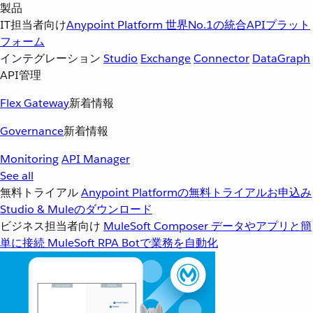
製品
IT担当者向け
Anypoint Platform
世界No.1の統合APIプラット
フォーム
インテグレーション
Studio
Exchange
Connector
DataGraph
API管理
Flex Gateway
新着情報
Governance
新着情報
Monitoring
API Manager
See all
無料トライアル
Anypoint Platformの無料トライアルお申込み
Studio & Muleのダウンロード
ビジネス担当者向け
MuleSoft Composer
データやアプリと簡
単に接続
MuleSoft RPA
Botで業務を自動化