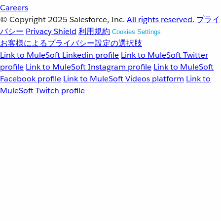
Careers
© Copyright 2025
Salesforce, Inc.
All rights reserved.
プライ
バシー
Privacy Shield
利用規約
Cookies Settings
お客様によるプライバシー設定の選択肢
Link to MuleSoft Linkedin profile
Link to MuleSoft Twitter
profile
Link to MuleSoft Instagram profile
Link to MuleSoft
Facebook profile
Link to MuleSoft Videos platform
Link to
MuleSoft Twitch profile