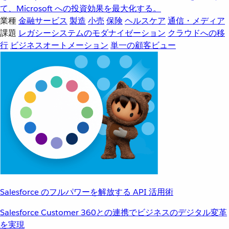
て、Microsoft への投資効果を最大化する。
業種
金融サービス
製造
小売
保険
ヘルスケア
通信・メディア
課題
レガシーシステムのモダナイゼーション
クラウドへの移
行
ビジネスオートメーション
単一の顧客ビュー
Salesforce のフルパワーを解放する API 活用術
Salesforce Customer 360との連携でビジネスのデジタル変革
を実現