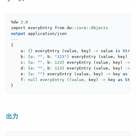
%dw 
2.0
import everyEntry from dw
output
application/json
---
{
    a
: {}
everyEntry
(
value
,
 key
)
->
 value 
is
 Strin
    b
: {a: 
""
,
 b
: 
"123"
}
everyEntry
(
value
,
 key
)
->
    c
: {a: 
""
,
 b
: 
123
}
everyEntry
(
value
,
 key
)
->
 v
    d
: {a: 
""
,
 b
: 
123
}
everyEntry
(
value
,
 key
)
->
 k
    e
: {a: 
""
}
everyEntry
(
value
,
 key
)
->
 key 
as
 St
    f
: null everyEntry ((value,
 key
)
->
 key 
as
 Stri
}
出力