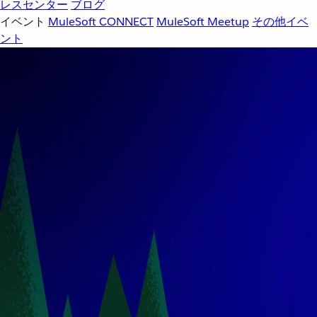
レスセンター
ブログ
イベント
MuleSoft CONNECT
MuleSoft Meetup
その他イベ
ント