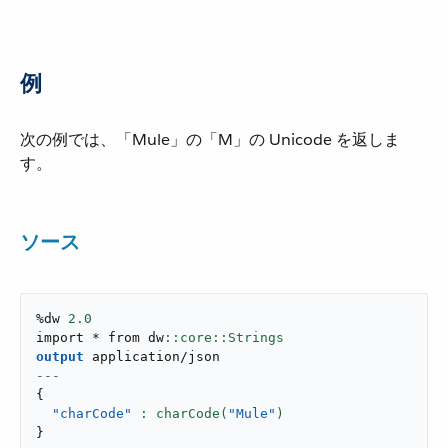
例
次の例では、「Mule」の「M」の Unicode を返しま
す。
ソース
%dw 
2.0
import * from dw
output
application/json
---
{
"charCode"
: charCode(
"Mule"
}