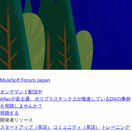
MuleSoft Forum Japan
オンデマンド配信中
Aflacや富士通、ポリプラスチックスが推進しているDXの事例
を視聴しませんか？
視聴する
開発者リソース
スタートアップ（英語）
コミュニティ（英語）
トレーニング