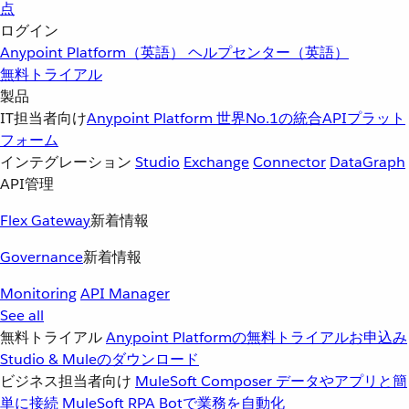
点
ログイン
Anypoint Platform（英語）
ヘルプセンター（英語）
無料トライアル
製品
IT担当者向け
Anypoint Platform
世界No.1の統合APIプラット
フォーム
インテグレーション
Studio
Exchange
Connector
DataGraph
API管理
Flex Gateway
新着情報
Governance
新着情報
Monitoring
API Manager
See all
無料トライアル
Anypoint Platformの無料トライアルお申込み
Studio & Muleのダウンロード
ビジネス担当者向け
MuleSoft Composer
データやアプリと簡
単に接続
MuleSoft RPA
Botで業務を自動化