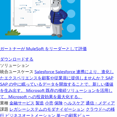
ガートナーが MuleSoft をリーダーとして評価
ダウンロードする
ソリューション
統合ユースケース
Salesforce
Salesforce 連携により、進化し
たエクスペリエンスを顧客や従業員に提供しませんか？
SAP
SAP の中に眠っているデータを開放することで、新しい価値
を生み出す。
Microsoft
既存の接続ソリューションを活用し
て、Microsoft への投資効果を最大化する。
業種
金融サービス
製造
小売
保険
ヘルスケア
通信・メディア
課題
レガシーシステムのモダナイゼーション
クラウドへの移
行
ビジネスオートメーション
単一の顧客ビュー