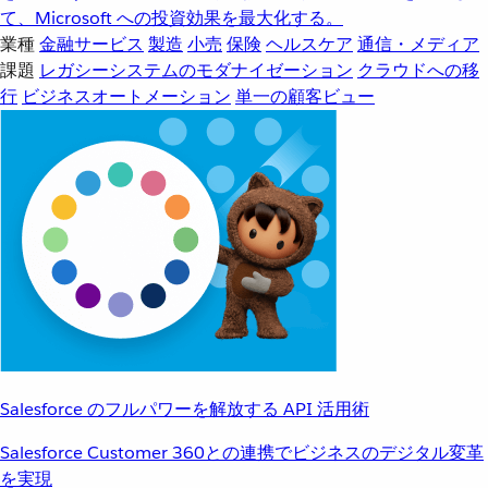
て、Microsoft への投資効果を最大化する。
業種
金融サービス
製造
小売
保険
ヘルスケア
通信・メディア
課題
レガシーシステムのモダナイゼーション
クラウドへの移
行
ビジネスオートメーション
単一の顧客ビュー
Salesforce のフルパワーを解放する API 活用術
Salesforce Customer 360との連携でビジネスのデジタル変革
を実現