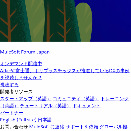
MuleSoft Forum Japan
オンデマンド配信中
Aflacや富士通、ポリプラスチックスが推進しているDXの事例
を視聴しませんか？
視聴する
開発者リソース
スタートアップ（英語）
コミュニティ（英語）
トレーニング
（英語）
チュートリアル（英語）
ドキュメント
パートナー
English
(Full site)
日本語
お問い合わせ
MuleSoft に連絡
サポートを依頼
グローバル拠