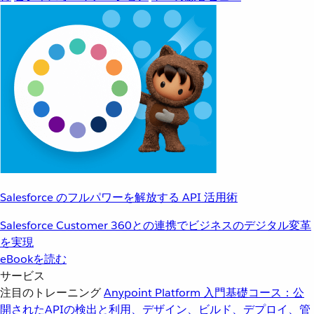
Salesforce のフルパワーを解放する API 活用術
Salesforce Customer 360との連携でビジネスのデジタル変革
を実現
eBookを読む
サービス
注目のトレーニング
Anypoint Platform 入門
基礎コース：公
開されたAPIの検出と利用、デザイン、ビルド、デプロイ、管