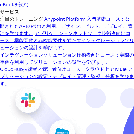
eBookを読む
サービス
注目のトレーニング
Anypoint Platform 入門
基礎コース：公
開されたAPIの検出と利用、デザイン、ビルド、デプロイ、管
理を学びます。
アプリケーションネットワーク
技術者向けコ
ース：機能要件と非機能要件を満たすインテグレーションソリ
ューションの設計を学びます。
インテグレーションソリューション
技術者向けコース：実際の
事例を利用してソリューションの設計を学びます。
CloudHub
技術者／管理者向けコース：クラウド上で Mule ア
プリケーションの設定・デプロイ・管理・監視・分析を学びま
す。