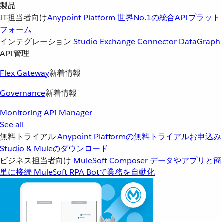
製品
IT担当者向け
Anypoint Platform
世界No.1の統合APIプラット
フォーム
インテグレーション
Studio
Exchange
Connector
DataGraph
API管理
Flex Gateway
新着情報
Governance
新着情報
Monitoring
API Manager
See all
無料トライアル
Anypoint Platformの無料トライアルお申込み
Studio & Muleのダウンロード
ビジネス担当者向け
MuleSoft Composer
データやアプリと簡
単に接続
MuleSoft RPA
Botで業務を自動化