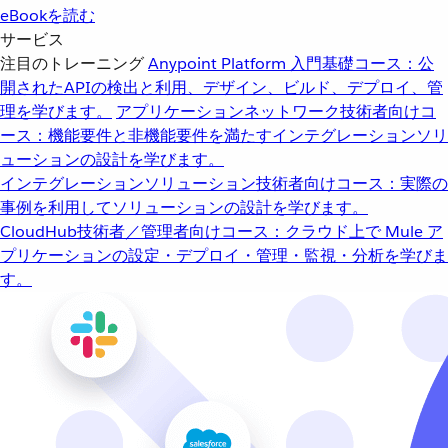
eBookを読む
サービス
注目のトレーニング
Anypoint Platform 入門
基礎コース：公
開されたAPIの検出と利用、デザイン、ビルド、デプロイ、管
理を学びます。
アプリケーションネットワーク
技術者向けコ
ース：機能要件と非機能要件を満たすインテグレーションソリ
ューションの設計を学びます。
インテグレーションソリューション
技術者向けコース：実際の
事例を利用してソリューションの設計を学びます。
CloudHub
技術者／管理者向けコース：クラウド上で Mule ア
プリケーションの設定・デプロイ・管理・監視・分析を学びま
す。