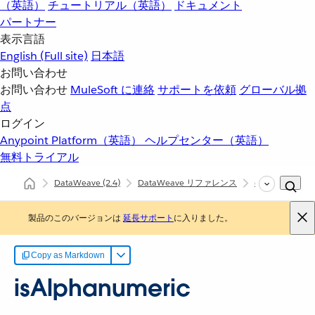
（英語）
チュートリアル（英語）
ドキュメント
パートナー
表示言語
English
(Full site)
日本語
お問い合わせ
お問い合わせ
MuleSoft に連絡
サポートを依頼
グローバル拠
点
ログイン
Anypoint Platform（英語）
ヘルプセンター（英語）
無料トライアル
DataWeave
(2.4)
DataWeave リファレンス
dw::core::String
製品のこのバージョンは
延長サポート
に入りました。
Copy as Markdown
isAlphanumeric