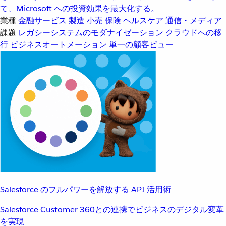
て、Microsoft への投資効果を最大化する。
業種
金融サービス
製造
小売
保険
ヘルスケア
通信・メディア
課題
レガシーシステムのモダナイゼーション
クラウドへの移
行
ビジネスオートメーション
単一の顧客ビュー
Salesforce のフルパワーを解放する API 活用術
Salesforce Customer 360との連携でビジネスのデジタル変革
を実現