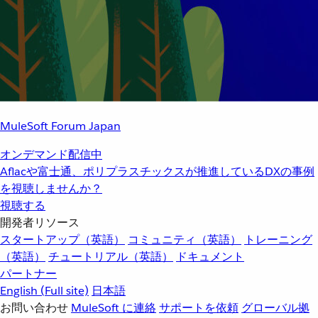
MuleSoft Forum Japan
オンデマンド配信中
Aflacや富士通、ポリプラスチックスが推進しているDXの事例
を視聴しませんか？
視聴する
開発者リソース
スタートアップ（英語）
コミュニティ（英語）
トレーニング
（英語）
チュートリアル（英語）
ドキュメント
パートナー
English
(Full site)
日本語
お問い合わせ
MuleSoft に連絡
サポートを依頼
グローバル拠