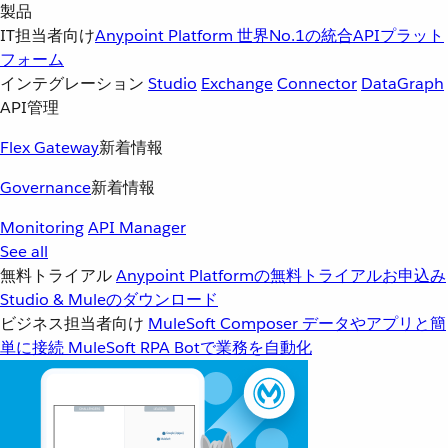
製品
IT担当者向け
Anypoint Platform
世界No.1の統合APIプラット
フォーム
インテグレーション
Studio
Exchange
Connector
DataGraph
API管理
Flex Gateway
新着情報
Governance
新着情報
Monitoring
API Manager
See all
無料トライアル
Anypoint Platformの無料トライアルお申込み
Studio & Muleのダウンロード
ビジネス担当者向け
MuleSoft Composer
データやアプリと簡
単に接続
MuleSoft RPA
Botで業務を自動化