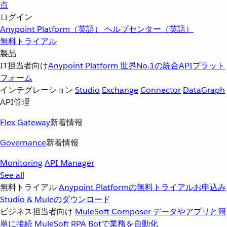
点
ログイン
Anypoint Platform（英語）
ヘルプセンター（英語）
無料トライアル
製品
IT担当者向け
Anypoint Platform
世界No.1の統合APIプラット
フォーム
インテグレーション
Studio
Exchange
Connector
DataGraph
API管理
Flex Gateway
新着情報
Governance
新着情報
Monitoring
API Manager
See all
無料トライアル
Anypoint Platformの無料トライアルお申込み
Studio & Muleのダウンロード
ビジネス担当者向け
MuleSoft Composer
データやアプリと簡
単に接続
MuleSoft RPA
Botで業務を自動化