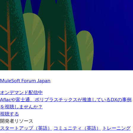
MuleSoft Forum Japan
オンデマンド配信中
Aflacや富士通、ポリプラスチックスが推進しているDXの事例
を視聴しませんか？
視聴する
開発者リソース
スタートアップ（英語）
コミュニティ（英語）
トレーニング