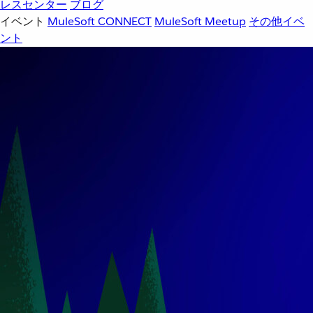
レスセンター
ブログ
イベント
MuleSoft CONNECT
MuleSoft Meetup
その他イベ
ント