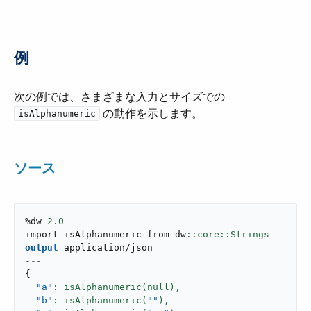
例
次の例では、さまざまな入力とサイズでの ​
​ の動作を示します。
isAlphanumeric
ソース
%dw 
2.0
import isAlphanumeric from dw
output
application/json
---
{
"a"
: isAlphanumeric(null),
"b"
: isAlphanumeric(
""
),