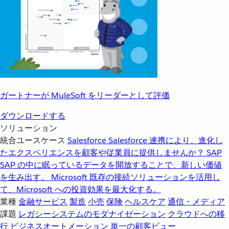
ガートナーが MuleSoft をリーダーとして評価
ダウンロードする
ソリューション
統合ユースケース
Salesforce
Salesforce 連携により、進化し
たエクスペリエンスを顧客や従業員に提供しませんか？
SAP
SAP の中に眠っているデータを開放することで、新しい価値
を生み出す。
Microsoft
既存の接続ソリューションを活用し
て、Microsoft への投資効果を最大化する。
業種
金融サービス
製造
小売
保険
ヘルスケア
通信・メディア
課題
レガシーシステムのモダナイゼーション
クラウドへの移
行
ビジネスオートメーション
単一の顧客ビュー