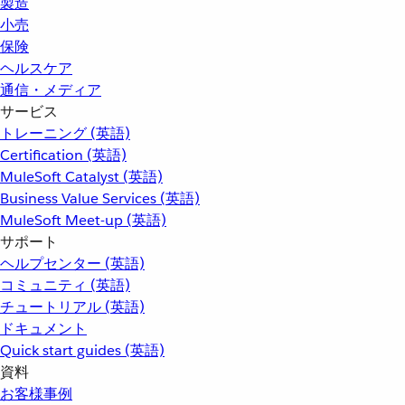
製造
小売
保険
ヘルスケア
通信・メディア
サービス
トレーニング (英語)
Certification (英語)
MuleSoft Catalyst (英語)
Business Value Services (英語)
MuleSoft Meet-up (英語)
サポート
ヘルプセンター (英語)
コミュニティ (英語)
チュートリアル (英語)
ドキュメント
Quick start guides (英語)
資料
お客様事例