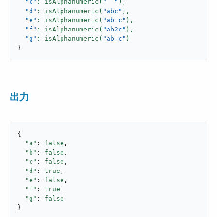
"c"
: isAlphanumeric(
"  "
),
"d"
: isAlphanumeric(
"abc"
),
"e"
: isAlphanumeric(
"ab c"
),
"f"
: isAlphanumeric(
"ab2c"
),
"g"
: isAlphanumeric(
"ab-c"
}
出力
{

"a"
: 
false
,

"b"
: 
false
,

"c"
: 
false
,

"d"
: 
true
,

"e"
: 
false
,

"f"
: 
true
,

"g"
: 
false
}