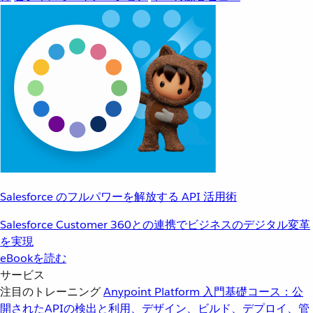
Salesforce のフルパワーを解放する API 活用術
Salesforce Customer 360との連携でビジネスのデジタル変革
を実現
eBookを読む
サービス
注目のトレーニング
Anypoint Platform 入門
基礎コース：公
開されたAPIの検出と利用、デザイン、ビルド、デプロイ、管