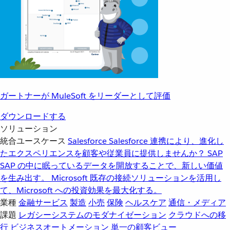
ガートナーが MuleSoft をリーダーとして評価
ダウンロードする
ソリューション
統合ユースケース
Salesforce
Salesforce 連携により、進化し
たエクスペリエンスを顧客や従業員に提供しませんか？
SAP
SAP の中に眠っているデータを開放することで、新しい価値
を生み出す。
Microsoft
既存の接続ソリューションを活用し
て、Microsoft への投資効果を最大化する。
業種
金融サービス
製造
小売
保険
ヘルスケア
通信・メディア
課題
レガシーシステムのモダナイゼーション
クラウドへの移
行
ビジネスオートメーション
単一の顧客ビュー