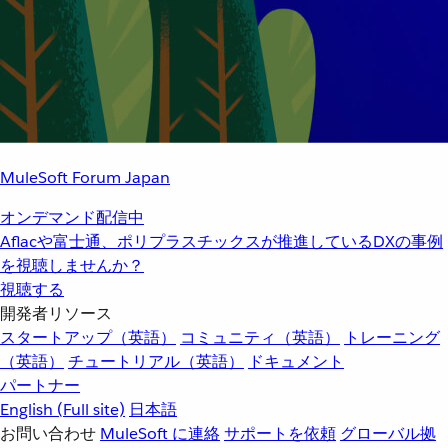
MuleSoft Forum Japan
オンデマンド配信中
Aflacや富士通、ポリプラスチックスが推進しているDXの事例
を視聴しませんか？
視聴する
開発者リソース
スタートアップ（英語）
コミュニティ（英語）
トレーニング
（英語）
チュートリアル（英語）
ドキュメント
パートナー
English
(Full site)
日本語
お問い合わせ
MuleSoft に連絡
サポートを依頼
グローバル拠