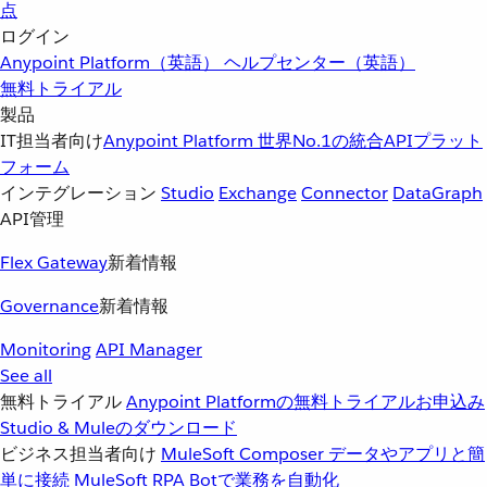
点
ログイン
Anypoint Platform（英語）
ヘルプセンター（英語）
無料トライアル
製品
IT担当者向け
Anypoint Platform
世界No.1の統合APIプラット
フォーム
インテグレーション
Studio
Exchange
Connector
DataGraph
API管理
Flex Gateway
新着情報
Governance
新着情報
Monitoring
API Manager
See all
無料トライアル
Anypoint Platformの無料トライアルお申込み
Studio & Muleのダウンロード
ビジネス担当者向け
MuleSoft Composer
データやアプリと簡
単に接続
MuleSoft RPA
Botで業務を自動化