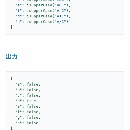
"e"
: isUpperCase(
"aBC"
),
"f"
: isUpperCase(
"A C"
),
"g"
: isUpperCase(
"A1C"
),
"h"
: isUpperCase(
"A/C"
}
出力
{

"a"
: 
false
,

"b"
: 
false
,

"c"
: 
false
,

"d"
: 
true
,

"e"
: 
false
,

"f"
: 
false
,

"g"
: 
false
,

"h"
: 
false
}