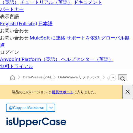
（英語）
チュートリアル（英語）
ドキュメント
パートナー
表示言語
English
(Full site)
日本語
お問い合わせ
お問い合わせ
MuleSoft に連絡
サポートを依頼
グローバル拠
点
ログイン
Anypoint Platform（英語）
ヘルプセンター（英語）
無料トライアル
DataWeave
(2.4)
DataWeave リファレンス
dw::core::String
製品のこのバージョンは
延長サポート
に入りました。
Copy as Markdown
isUpperCase