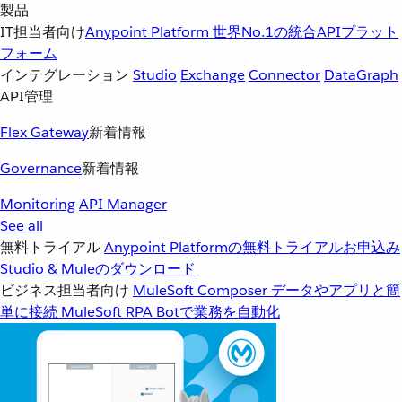
製品
IT担当者向け
Anypoint Platform
世界No.1の統合APIプラット
フォーム
インテグレーション
Studio
Exchange
Connector
DataGraph
API管理
Flex Gateway
新着情報
Governance
新着情報
Monitoring
API Manager
See all
無料トライアル
Anypoint Platformの無料トライアルお申込み
Studio & Muleのダウンロード
ビジネス担当者向け
MuleSoft Composer
データやアプリと簡
単に接続
MuleSoft RPA
Botで業務を自動化