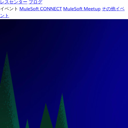
レスセンター
ブログ
イベント
MuleSoft CONNECT
MuleSoft Meetup
その他イベ
ント