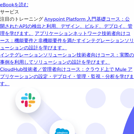
eBookを読む
サービス
注目のトレーニング
Anypoint Platform 入門
基礎コース：公
開されたAPIの検出と利用、デザイン、ビルド、デプロイ、管
理を学びます。
アプリケーションネットワーク
技術者向けコ
ース：機能要件と非機能要件を満たすインテグレーションソリ
ューションの設計を学びます。
インテグレーションソリューション
技術者向けコース：実際の
事例を利用してソリューションの設計を学びます。
CloudHub
技術者／管理者向けコース：クラウド上で Mule ア
プリケーションの設定・デプロイ・管理・監視・分析を学びま
す。