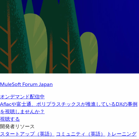
MuleSoft Forum Japan
オンデマンド配信中
Aflacや富士通、ポリプラスチックスが推進しているDXの事例
を視聴しませんか？
視聴する
開発者リソース
スタートアップ（英語）
コミュニティ（英語）
トレーニング