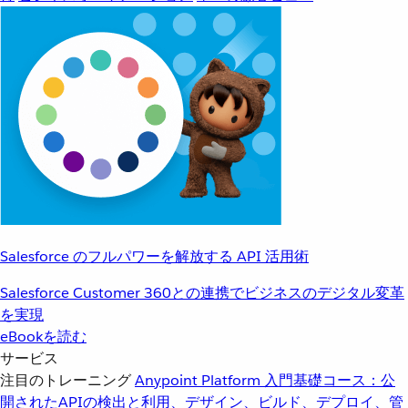
Salesforce のフルパワーを解放する API 活用術
Salesforce Customer 360との連携でビジネスのデジタル変革
を実現
eBookを読む
サービス
注目のトレーニング
Anypoint Platform 入門
基礎コース：公
開されたAPIの検出と利用、デザイン、ビルド、デプロイ、管