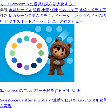
て、Microsoft への投資効果を最大化する。
業種
金融サービス
製造
小売
保険
ヘルスケア
通信・メディア
課題
レガシーシステムのモダナイゼーション
クラウドへの移
行
ビジネスオートメーション
単一の顧客ビュー
Salesforce のフルパワーを解放する API 活用術
Salesforce Customer 360との連携でビジネスのデジタル変革
を実現