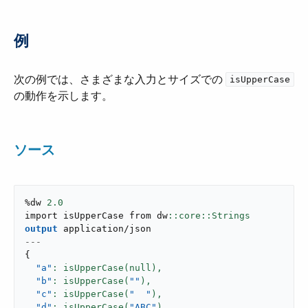
例
次の例では、さまざまな入力とサイズでの ​
isUpperCase
の動作を示します。
ソース
%dw 
2.0
import isUpperCase from dw
output
application/json
---
{
"a"
: isUpperCase(null),
"b"
: isUpperCase(
""
),
"c"
: isUpperCase(
"  "
),
"d"
: isUpperCase(
"ABC"
),