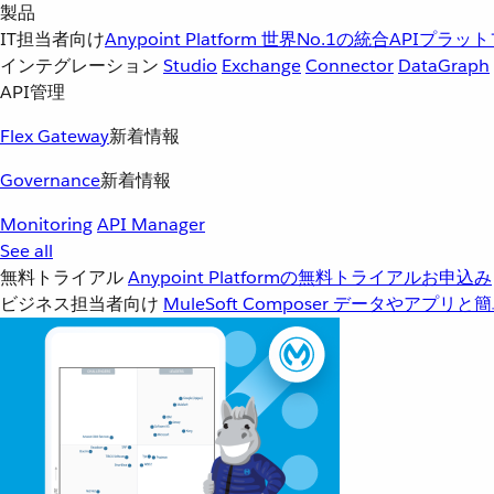
製品
IT担当者向け
Anypoint Platform
世界No.1の統合APIプラッ
インテグレーション
Studio
Exchange
Connector
DataGraph
API管理
Flex Gateway
新着情報
Governance
新着情報
Monitoring
API Manager
See all
無料トライアル
Anypoint Platformの無料トライアルお申込み
ビジネス担当者向け
MuleSoft Composer
データやアプリと簡