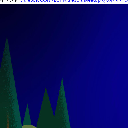
イベント
MuleSoft CONNECT
MuleSoft Meetup
その他イベ