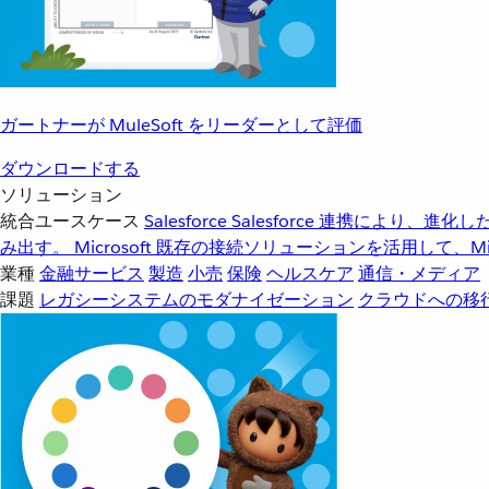
ガートナーが MuleSoft をリーダーとして評価
ダウンロードする
ソリューション
統合ユースケース
Salesforce
Salesforce 連携により、
み出す。
Microsoft
既存の接続ソリューションを活用して、Mic
業種
金融サービス
製造
小売
保険
ヘルスケア
通信・メディア
課題
レガシーシステムのモダナイゼーション
クラウドへの移