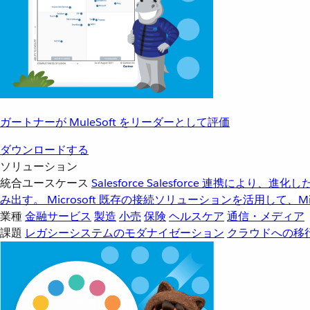
ガートナーが MuleSoft をリーダーとして評価
ダウンロードする
ソリューション
統合ユースケース
Salesforce
Salesforce 連携により、
み出す。
Microsoft
既存の接続ソリューションを活用して、Mic
業種
金融サービス
製造
小売
保険
ヘルスケア
通信・メディア
課題
レガシーシステムのモダナイゼーション
クラウドへの移