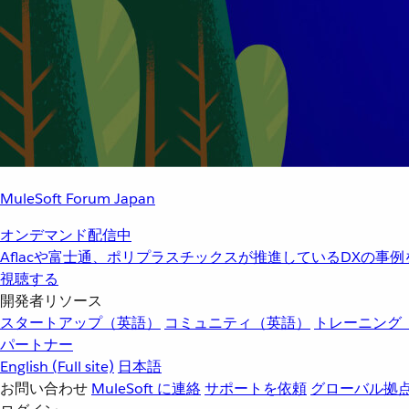
MuleSoft Forum Japan
オンデマンド配信中
Aflacや富士通、ポリプラスチックスが推進しているDXの事
視聴する
開発者リソース
スタートアップ（英語）
コミュニティ（英語）
トレーニング
パートナー
English
(Full site)
日本語
お問い合わせ
MuleSoft に連絡
サポートを依頼
グローバル拠