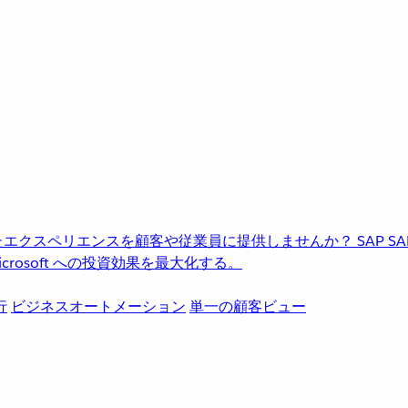
進化したエクスペリエンスを顧客や従業員に提供しませんか？
SAP
S
rosoft への投資効果を最大化する。
行
ビジネスオートメーション
単一の顧客ビュー