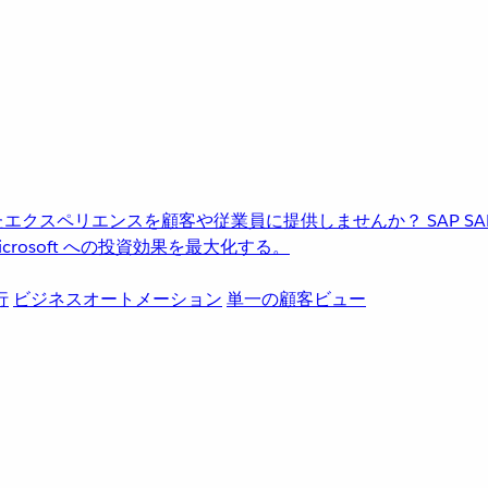
進化したエクスペリエンスを顧客や従業員に提供しませんか？
SAP
S
rosoft への投資効果を最大化する。
行
ビジネスオートメーション
単一の顧客ビュー