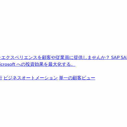
進化したエクスペリエンスを顧客や従業員に提供しませんか？
SAP
S
rosoft への投資効果を最大化する。
行
ビジネスオートメーション
単一の顧客ビュー