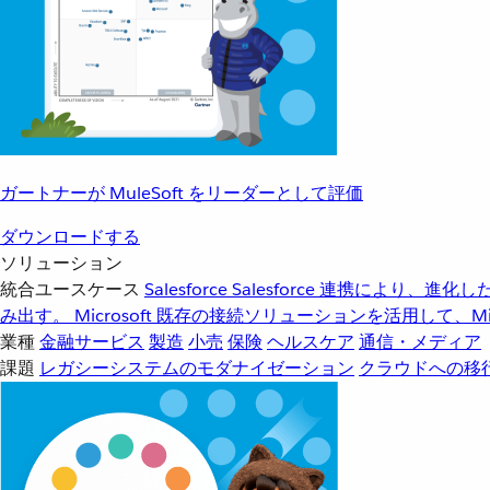
ガートナーが MuleSoft をリーダーとして評価
ダウンロードする
ソリューション
統合ユースケース
Salesforce
Salesforce 連携により、
み出す。
Microsoft
既存の接続ソリューションを活用して、Mic
業種
金融サービス
製造
小売
保険
ヘルスケア
通信・メディア
課題
レガシーシステムのモダナイゼーション
クラウドへの移