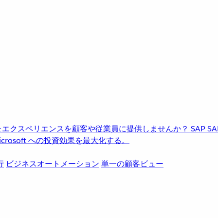
進化したエクスペリエンスを顧客や従業員に提供しませんか？
SAP
S
rosoft への投資効果を最大化する。
行
ビジネスオートメーション
単一の顧客ビュー