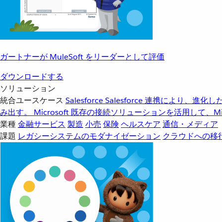
ガートナーが MuleSoft をリーダーとして評価
ダウンロードする
ソリューション
統合ユースケース
Salesforce
Salesforce 連携により、
み出す。
Microsoft
既存の接続ソリューションを活用して、Mic
業種
金融サービス
製造
小売
保険
ヘルスケア
通信・メディア
課題
レガシーシステムのモダナイゼーション
クラウドへの移