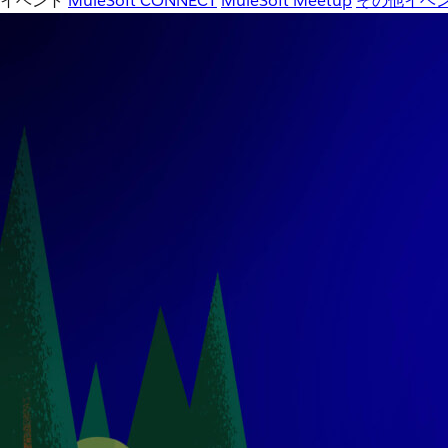
イベント
MuleSoft CONNECT
MuleSoft Meetup
その他イベ