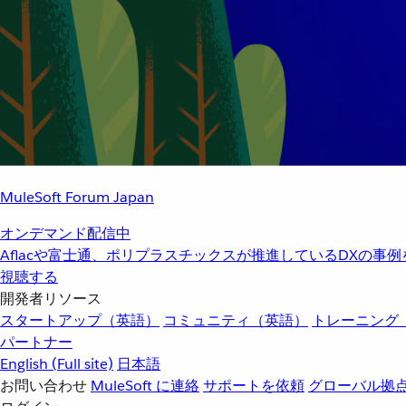
MuleSoft Forum Japan
オンデマンド配信中
Aflacや富士通、ポリプラスチックスが推進しているDXの事
視聴する
開発者リソース
スタートアップ（英語）
コミュニティ（英語）
トレーニング
パートナー
English
(Full site)
日本語
お問い合わせ
MuleSoft に連絡
サポートを依頼
グローバル拠