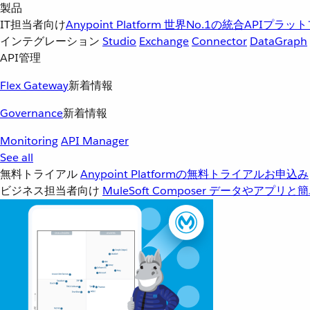
製品
IT担当者向け
Anypoint Platform
世界No.1の統合APIプラッ
インテグレーション
Studio
Exchange
Connector
DataGraph
API管理
Flex Gateway
新着情報
Governance
新着情報
Monitoring
API Manager
See all
無料トライアル
Anypoint Platformの無料トライアルお申込み
ビジネス担当者向け
MuleSoft Composer
データやアプリと簡