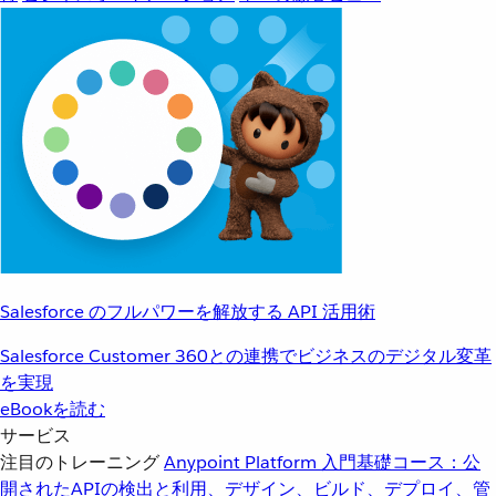
Salesforce のフルパワーを解放する API 活用術
Salesforce Customer 360との連携でビジネスのデジタル変革
を実現
eBookを読む
サービス
注目のトレーニング
Anypoint Platform 入門
基礎コース：公
開されたAPIの検出と利用、デザイン、ビルド、デプロイ、管