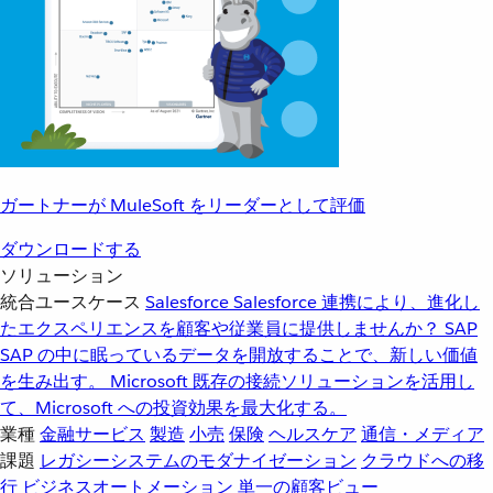
ガートナーが MuleSoft をリーダーとして評価
ダウンロードする
ソリューション
統合ユースケース
Salesforce
Salesforce 連携により、進化し
たエクスペリエンスを顧客や従業員に提供しませんか？
SAP
SAP の中に眠っているデータを開放することで、新しい価値
を生み出す。
Microsoft
既存の接続ソリューションを活用し
て、Microsoft への投資効果を最大化する。
業種
金融サービス
製造
小売
保険
ヘルスケア
通信・メディア
課題
レガシーシステムのモダナイゼーション
クラウドへの移
行
ビジネスオートメーション
単一の顧客ビュー