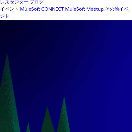
レスセンター
ブログ
イベント
MuleSoft CONNECT
MuleSoft Meetup
その他イベ
ント