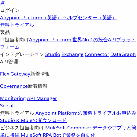
点
ログイン
Anypoint Platform（英語）
ヘルプセンター（英語）
無料トライアル
製品
IT担当者向け
Anypoint Platform
世界No.1の統合APIプラット
フォーム
インテグレーション
Studio
Exchange
Connector
DataGraph
API管理
Flex Gateway
新着情報
Governance
新着情報
Monitoring
API Manager
See all
無料トライアル
Anypoint Platformの無料トライアルお申込み
Studio & Muleのダウンロード
ビジネス担当者向け
MuleSoft Composer
データやアプリと簡
単に接続
MuleSoft RPA
Botで業務を自動化