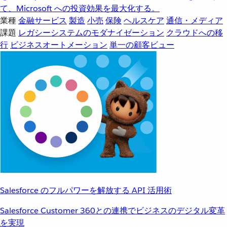
て、Microsoft への投資効果を最大化する。
業種
金融サービス
製造
小売
保険
ヘルスケア
通信・メディア
課題
レガシーシステムのモダナイゼーション
クラウドへの移
行
ビジネスオートメーション
単一の顧客ビュー
Salesforce のフルパワーを解放する API 活用術
Salesforce Customer 360との連携でビジネスのデジタル変革
を実現