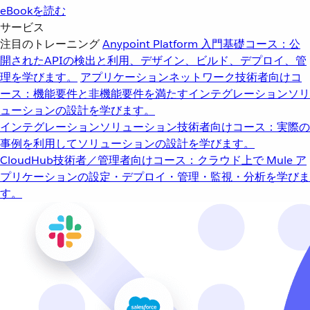
eBookを読む
サービス
注目のトレーニング
Anypoint Platform 入門
基礎コース：公
開されたAPIの検出と利用、デザイン、ビルド、デプロイ、管
理を学びます。
アプリケーションネットワーク
技術者向けコ
ース：機能要件と非機能要件を満たすインテグレーションソリ
ューションの設計を学びます。
インテグレーションソリューション
技術者向けコース：実際の
事例を利用してソリューションの設計を学びます。
CloudHub
技術者／管理者向けコース：クラウド上で Mule ア
プリケーションの設定・デプロイ・管理・監視・分析を学びま
す。