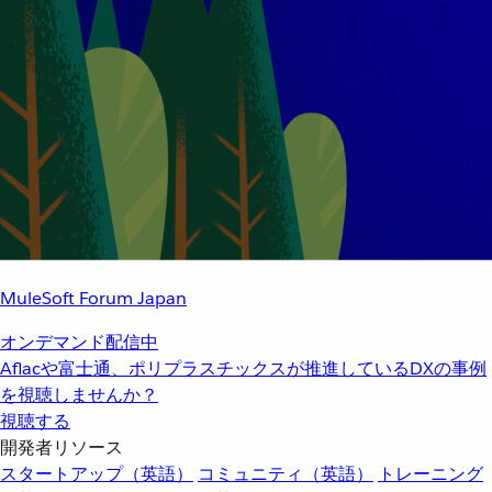
MuleSoft Forum Japan
オンデマンド配信中
Aflacや富士通、ポリプラスチックスが推進しているDXの事例
を視聴しませんか？
視聴する
開発者リソース
スタートアップ（英語）
コミュニティ（英語）
トレーニング