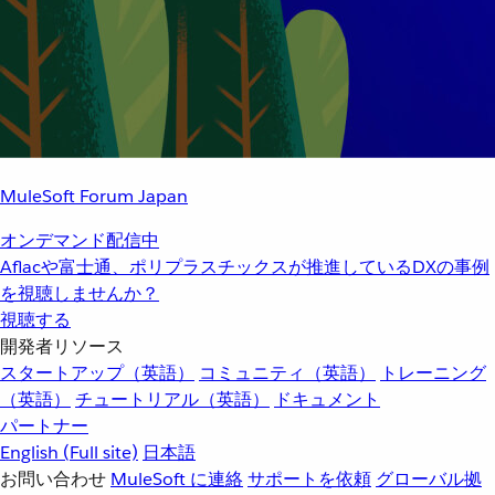
MuleSoft Forum Japan
オンデマンド配信中
Aflacや富士通、ポリプラスチックスが推進しているDXの事例
を視聴しませんか？
視聴する
開発者リソース
スタートアップ（英語）
コミュニティ（英語）
トレーニング
（英語）
チュートリアル（英語）
ドキュメント
パートナー
English
(Full site)
日本語
お問い合わせ
MuleSoft に連絡
サポートを依頼
グローバル拠