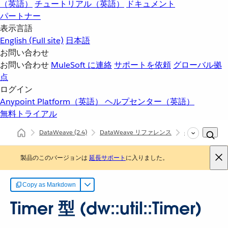
（英語）
チュートリアル（英語）
ドキュメント
パートナー
表示言語
English
(Full site)
日本語
お問い合わせ
お問い合わせ
MuleSoft に連絡
サポートを依頼
グローバル拠
点
ログイン
Anypoint Platform（英語）
ヘルプセンター（英語）
無料トライアル
DataWeave
(2.4)
DataWeave リファレンス
dw::util::Timer
製品のこのバージョンは
延長サポート
に入りました。
Copy as Markdown
Timer 型 (dw::util::Timer)