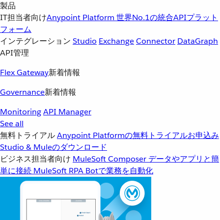
製品
IT担当者向け
Anypoint Platform
世界No.1の統合APIプラット
フォーム
インテグレーション
Studio
Exchange
Connector
DataGraph
API管理
Flex Gateway
新着情報
Governance
新着情報
Monitoring
API Manager
See all
無料トライアル
Anypoint Platformの無料トライアルお申込み
Studio & Muleのダウンロード
ビジネス担当者向け
MuleSoft Composer
データやアプリと簡
単に接続
MuleSoft RPA
Botで業務を自動化