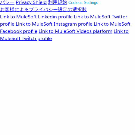
バシー
Privacy Shield
利用規約
Cookies Settings
お客様によるプライバシー設定の選択肢
Link to MuleSoft Linkedin profile
Link to MuleSoft Twitter
profile
Link to MuleSoft Instagram profile
Link to MuleSoft
Facebook profile
Link to MuleSoft Videos platform
Link to
MuleSoft Twitch profile