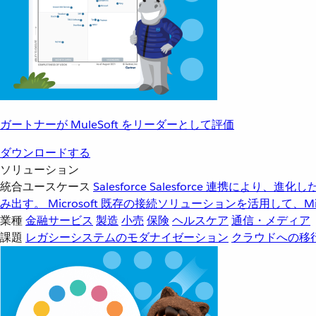
ガートナーが MuleSoft をリーダーとして評価
ダウンロードする
ソリューション
統合ユースケース
Salesforce
Salesforce 連携により、
み出す。
Microsoft
既存の接続ソリューションを活用して、Mic
業種
金融サービス
製造
小売
保険
ヘルスケア
通信・メディア
課題
レガシーシステムのモダナイゼーション
クラウドへの移