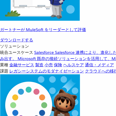
ガートナーが MuleSoft をリーダーとして評価
ダウンロードする
ソリューション
統合ユースケース
Salesforce
Salesforce 連携により、
み出す。
Microsoft
既存の接続ソリューションを活用して、Mic
業種
金融サービス
製造
小売
保険
ヘルスケア
通信・メディア
課題
レガシーシステムのモダナイゼーション
クラウドへの移