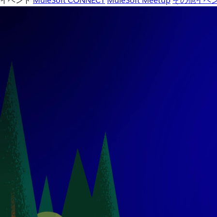
イベント
MuleSoft CONNECT
MuleSoft Meetup
その他イベ