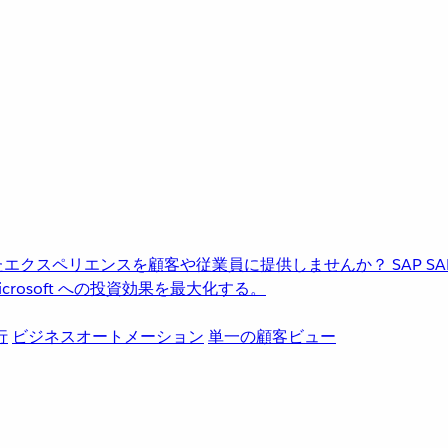
進化したエクスペリエンスを顧客や従業員に提供しませんか？
SAP
S
rosoft への投資効果を最大化する。
行
ビジネスオートメーション
単一の顧客ビュー