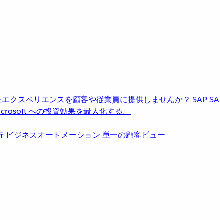
進化したエクスペリエンスを顧客や従業員に提供しませんか？
SAP
S
rosoft への投資効果を最大化する。
行
ビジネスオートメーション
単一の顧客ビュー