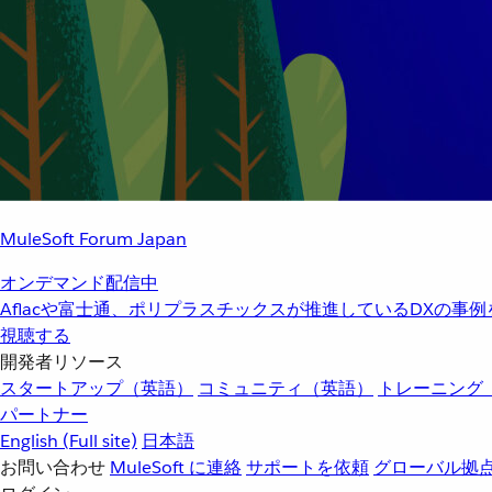
MuleSoft Forum Japan
オンデマンド配信中
Aflacや富士通、ポリプラスチックスが推進しているDXの事
視聴する
開発者リソース
スタートアップ（英語）
コミュニティ（英語）
トレーニング
パートナー
English
(Full site)
日本語
お問い合わせ
MuleSoft に連絡
サポートを依頼
グローバル拠