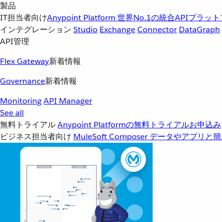
製品
IT担当者向け
Anypoint Platform
世界No.1の統合APIプラッ
インテグレーション
Studio
Exchange
Connector
DataGraph
API管理
Flex Gateway
新着情報
Governance
新着情報
Monitoring
API Manager
See all
無料トライアル
Anypoint Platformの無料トライアルお申込み
ビジネス担当者向け
MuleSoft Composer
データやアプリと簡