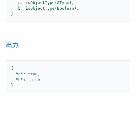
   a
: isObjectType(AType),
   b
: isObjectType(Boolean),
}
出力
{

"a"
: 
true
,

"b"
: 
false
}