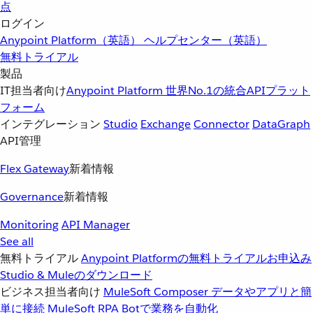
点
ログイン
Anypoint Platform（英語）
ヘルプセンター（英語）
無料トライアル
製品
IT担当者向け
Anypoint Platform
世界No.1の統合APIプラット
フォーム
インテグレーション
Studio
Exchange
Connector
DataGraph
API管理
Flex Gateway
新着情報
Governance
新着情報
Monitoring
API Manager
See all
無料トライアル
Anypoint Platformの無料トライアルお申込み
Studio & Muleのダウンロード
ビジネス担当者向け
MuleSoft Composer
データやアプリと簡
単に接続
MuleSoft RPA
Botで業務を自動化