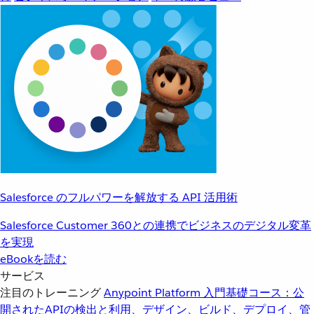
Salesforce のフルパワーを解放する API 活用術
Salesforce Customer 360との連携でビジネスのデジタル変革
を実現
eBookを読む
サービス
注目のトレーニング
Anypoint Platform 入門
基礎コース：公
開されたAPIの検出と利用、デザイン、ビルド、デプロイ、管