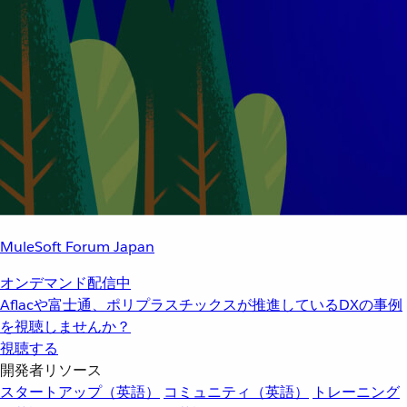
MuleSoft Forum Japan
オンデマンド配信中
Aflacや富士通、ポリプラスチックスが推進しているDXの事例
を視聴しませんか？
視聴する
開発者リソース
スタートアップ（英語）
コミュニティ（英語）
トレーニング