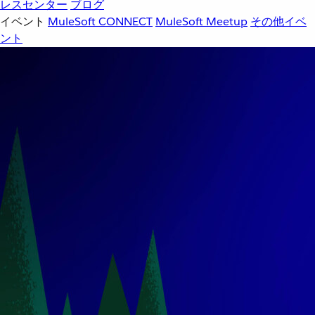
レスセンター
ブログ
イベント
MuleSoft CONNECT
MuleSoft Meetup
その他イベ
ント