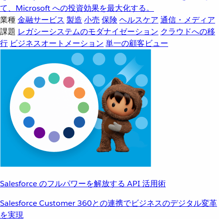
て、Microsoft への投資効果を最大化する。
業種
金融サービス
製造
小売
保険
ヘルスケア
通信・メディア
課題
レガシーシステムのモダナイゼーション
クラウドへの移
行
ビジネスオートメーション
単一の顧客ビュー
Salesforce のフルパワーを解放する API 活用術
Salesforce Customer 360との連携でビジネスのデジタル変革
を実現