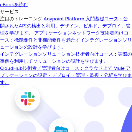
eBookを読む
サービス
注目のトレーニング
Anypoint Platform 入門
基礎コース：公
開されたAPIの検出と利用、デザイン、ビルド、デプロイ、管
理を学びます。
アプリケーションネットワーク
技術者向けコ
ース：機能要件と非機能要件を満たすインテグレーションソリ
ューションの設計を学びます。
インテグレーションソリューション
技術者向けコース：実際の
事例を利用してソリューションの設計を学びます。
CloudHub
技術者／管理者向けコース：クラウド上で Mule ア
プリケーションの設定・デプロイ・管理・監視・分析を学びま
す。