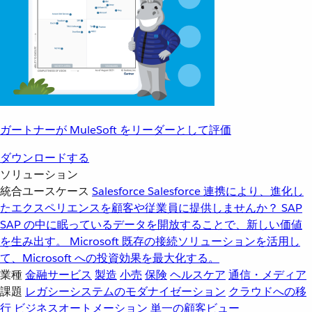
ガートナーが MuleSoft をリーダーとして評価
ダウンロードする
ソリューション
統合ユースケース
Salesforce
Salesforce 連携により、進化し
たエクスペリエンスを顧客や従業員に提供しませんか？
SAP
SAP の中に眠っているデータを開放することで、新しい価値
を生み出す。
Microsoft
既存の接続ソリューションを活用し
て、Microsoft への投資効果を最大化する。
業種
金融サービス
製造
小売
保険
ヘルスケア
通信・メディア
課題
レガシーシステムのモダナイゼーション
クラウドへの移
行
ビジネスオートメーション
単一の顧客ビュー