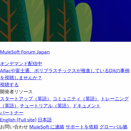
MuleSoft Forum Japan
オンデマンド配信中
Aflacや富士通、ポリプラスチックスが推進しているDXの事例
を視聴しませんか？
視聴する
開発者リソース
スタートアップ（英語）
コミュニティ（英語）
トレーニング
（英語）
チュートリアル（英語）
ドキュメント
パートナー
English
(Full site)
日本語
お問い合わせ
MuleSoft に連絡
サポートを依頼
グローバル拠