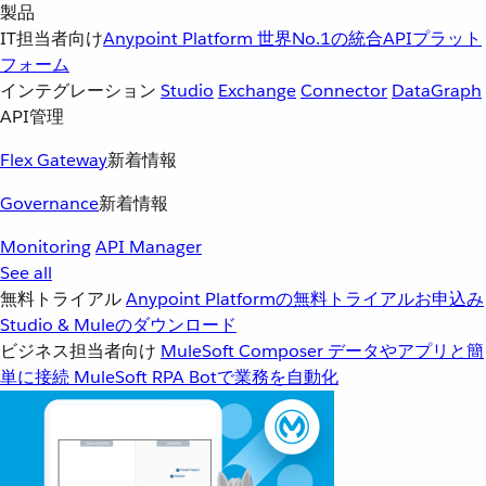
製品
IT担当者向け
Anypoint Platform
世界No.1の統合APIプラット
フォーム
インテグレーション
Studio
Exchange
Connector
DataGraph
API管理
Flex Gateway
新着情報
Governance
新着情報
Monitoring
API Manager
See all
無料トライアル
Anypoint Platformの無料トライアルお申込み
Studio & Muleのダウンロード
ビジネス担当者向け
MuleSoft Composer
データやアプリと簡
単に接続
MuleSoft RPA
Botで業務を自動化