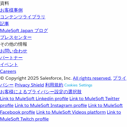
資料
お客様事例
コンテンツライブラリ
記事
MuleSoft Japan ブログ
プレスセンター
その他の情報
お問い合わせ
パートナー
イベント
Careers
© Copyright 2025
Salesforce, Inc.
All rights reserved.
プライ
バシー
Privacy Shield
利用規約
Cookies Settings
お客様によるプライバシー設定の選択肢
Link to MuleSoft Linkedin profile
Link to MuleSoft Twitter
profile
Link to MuleSoft Instagram profile
Link to MuleSoft
Facebook profile
Link to MuleSoft Videos platform
Link to
MuleSoft Twitch profile