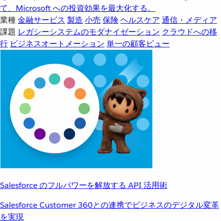
て、Microsoft への投資効果を最大化する。
業種
金融サービス
製造
小売
保険
ヘルスケア
通信・メディア
課題
レガシーシステムのモダナイゼーション
クラウドへの移
行
ビジネスオートメーション
単一の顧客ビュー
Salesforce のフルパワーを解放する API 活用術
Salesforce Customer 360との連携でビジネスのデジタル変革
を実現