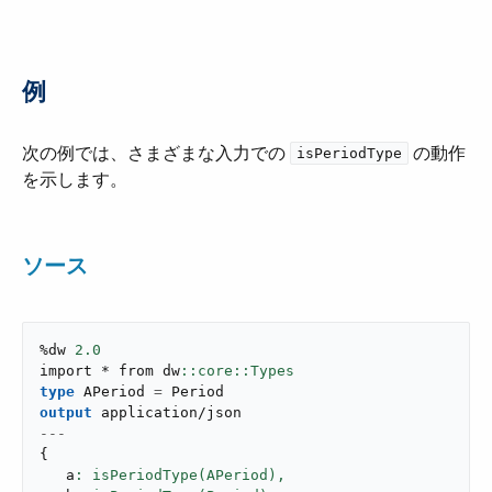
例
次の例では、さまざまな入力での ​
​ の動作
isPeriodType
を示します。
ソース
%dw 
2.0
import * from dw
type
 APeriod 
=
output
application/json
---
{
   a
: isPeriodType(APeriod),