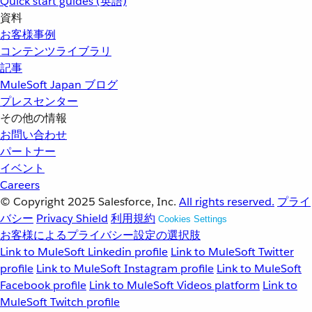
Quick start guides (英語)
資料
お客様事例
コンテンツライブラリ
記事
MuleSoft Japan ブログ
プレスセンター
その他の情報
お問い合わせ
パートナー
イベント
Careers
© Copyright 2025
Salesforce, Inc.
All rights reserved.
プライ
バシー
Privacy Shield
利用規約
Cookies Settings
お客様によるプライバシー設定の選択肢
Link to MuleSoft Linkedin profile
Link to MuleSoft Twitter
profile
Link to MuleSoft Instagram profile
Link to MuleSoft
Facebook profile
Link to MuleSoft Videos platform
Link to
MuleSoft Twitch profile