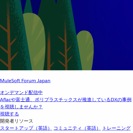
MuleSoft Forum Japan
オンデマンド配信中
Aflacや富士通、ポリプラスチックスが推進しているDXの事例
を視聴しませんか？
視聴する
開発者リソース
スタートアップ（英語）
コミュニティ（英語）
トレーニング