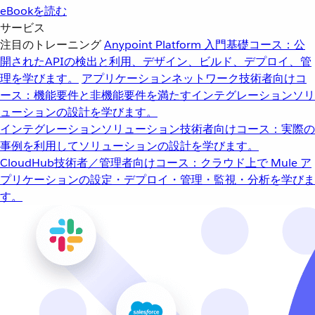
eBookを読む
サービス
注目のトレーニング
Anypoint Platform 入門
基礎コース：公
開されたAPIの検出と利用、デザイン、ビルド、デプロイ、管
理を学びます。
アプリケーションネットワーク
技術者向けコ
ース：機能要件と非機能要件を満たすインテグレーションソリ
ューションの設計を学びます。
インテグレーションソリューション
技術者向けコース：実際の
事例を利用してソリューションの設計を学びます。
CloudHub
技術者／管理者向けコース：クラウド上で Mule ア
プリケーションの設定・デプロイ・管理・監視・分析を学びま
す。