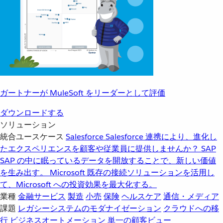
ガートナーが MuleSoft をリーダーとして評価
ダウンロードする
ソリューション
統合ユースケース
Salesforce
Salesforce 連携により、進化し
たエクスペリエンスを顧客や従業員に提供しませんか？
SAP
SAP の中に眠っているデータを開放することで、新しい価値
を生み出す。
Microsoft
既存の接続ソリューションを活用し
て、Microsoft への投資効果を最大化する。
業種
金融サービス
製造
小売
保険
ヘルスケア
通信・メディア
課題
レガシーシステムのモダナイゼーション
クラウドへの移
行
ビジネスオートメーション
単一の顧客ビュー