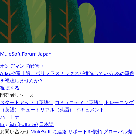
MuleSoft Forum Japan
オンデマンド配信中
Aflacや富士通、ポリプラスチックスが推進しているDXの事例
を視聴しませんか？
視聴する
開発者リソース
スタートアップ（英語）
コミュニティ（英語）
トレーニング
（英語）
チュートリアル（英語）
ドキュメント
パートナー
English
(Full site)
日本語
お問い合わせ
MuleSoft に連絡
サポートを依頼
グローバル拠