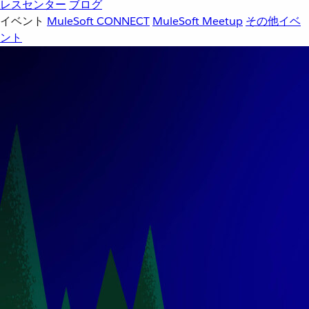
レスセンター
ブログ
イベント
MuleSoft CONNECT
MuleSoft Meetup
その他イベ
ント