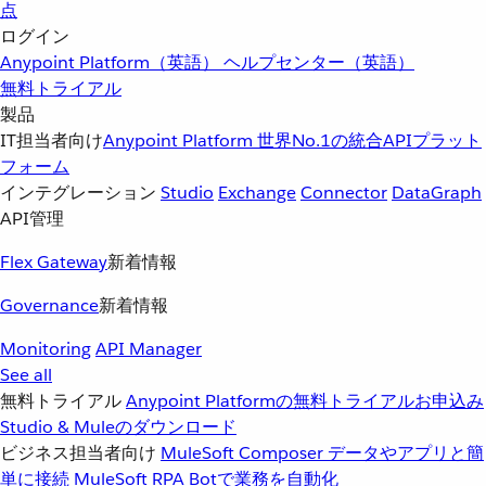
点
ログイン
Anypoint Platform（英語）
ヘルプセンター（英語）
無料トライアル
製品
IT担当者向け
Anypoint Platform
世界No.1の統合APIプラット
フォーム
インテグレーション
Studio
Exchange
Connector
DataGraph
API管理
Flex Gateway
新着情報
Governance
新着情報
Monitoring
API Manager
See all
無料トライアル
Anypoint Platformの無料トライアルお申込み
Studio & Muleのダウンロード
ビジネス担当者向け
MuleSoft Composer
データやアプリと簡
単に接続
MuleSoft RPA
Botで業務を自動化