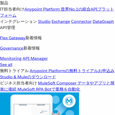
製品
IT担当者向け
Anypoint Platform
世界No.1の統合APIプラット
フォーム
インテグレーション
Studio
Exchange
Connector
DataGraph
API管理
Flex Gateway
新着情報
Governance
新着情報
Monitoring
API Manager
See all
無料トライアル
Anypoint Platformの無料トライアルお申込み
Studio & Muleのダウンロード
ビジネス担当者向け
MuleSoft Composer
データやアプリと簡
単に接続
MuleSoft RPA
Botで業務を自動化