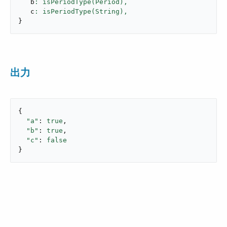
   b
: isPeriodType(Period),
   c
: isPeriodType(String),
}
出力
{

"a"
: 
true
,

"b"
: 
true
,

"c"
: 
false
}