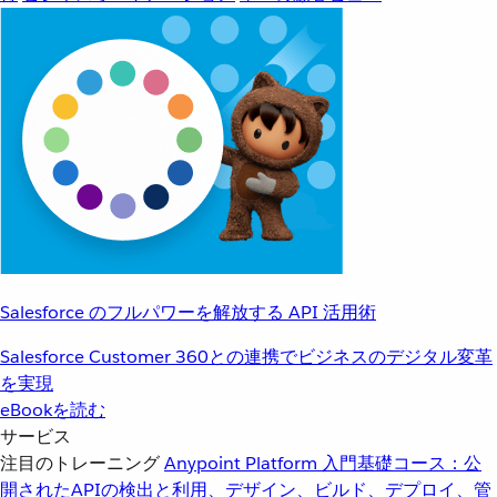
Salesforce のフルパワーを解放する API 活用術
Salesforce Customer 360との連携でビジネスのデジタル変革
を実現
eBookを読む
サービス
注目のトレーニング
Anypoint Platform 入門
基礎コース：公
開されたAPIの検出と利用、デザイン、ビルド、デプロイ、管