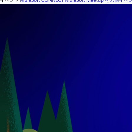
イベント
MuleSoft CONNECT
MuleSoft Meetup
その他イベ