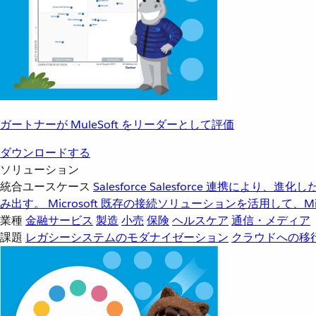
ガートナーが MuleSoft をリーダーとして評価
ダウンロードする
ソリューション
統合ユースケース
Salesforce
Salesforce 連携により、
み出す。
Microsoft
既存の接続ソリューションを活用して、Mic
業種
金融サービス
製造
小売
保険
ヘルスケア
通信・メディア
課題
レガシーシステムのモダナイゼーション
クラウドへの移