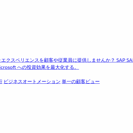
進化したエクスペリエンスを顧客や従業員に提供しませんか？
SAP
S
rosoft への投資効果を最大化する。
行
ビジネスオートメーション
単一の顧客ビュー