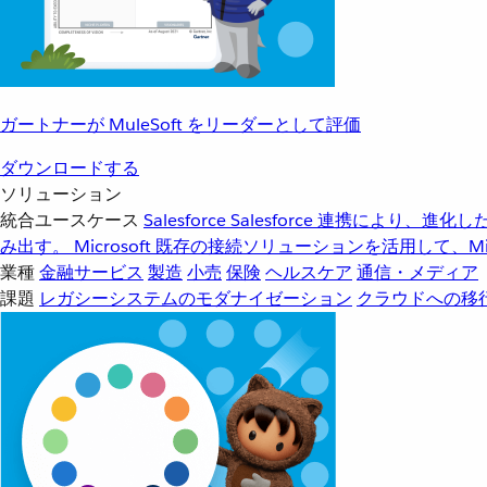
ガートナーが MuleSoft をリーダーとして評価
ダウンロードする
ソリューション
統合ユースケース
Salesforce
Salesforce 連携により、
み出す。
Microsoft
既存の接続ソリューションを活用して、Mic
業種
金融サービス
製造
小売
保険
ヘルスケア
通信・メディア
課題
レガシーシステムのモダナイゼーション
クラウドへの移