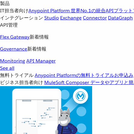
製品
IT担当者向け
Anypoint Platform
世界No.1の統合APIプラッ
インテグレーション
Studio
Exchange
Connector
DataGraph
API管理
Flex Gateway
新着情報
Governance
新着情報
Monitoring
API Manager
See all
無料トライアル
Anypoint Platformの無料トライアルお申込み
ビジネス担当者向け
MuleSoft Composer
データやアプリと簡