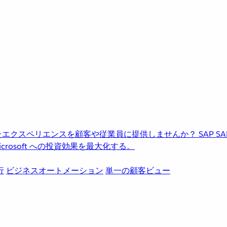
進化したエクスペリエンスを顧客や従業員に提供しませんか？
SAP
S
rosoft への投資効果を最大化する。
行
ビジネスオートメーション
単一の顧客ビュー