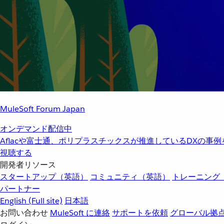
MuleSoft Forum Japan
オンデマンド配信中
Aflacや富士通、ポリプラスチックスが推進しているDXの事
視聴する
開発者リソース
スタートアップ（英語）
コミュニティ（英語）
トレーニング
パートナー
English
(Full site)
日本語
お問い合わせ
MuleSoft に連絡
サポートを依頼
グローバル拠