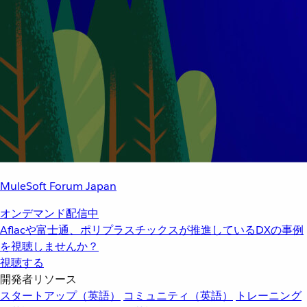
MuleSoft Forum Japan
オンデマンド配信中
Aflacや富士通、ポリプラスチックスが推進しているDXの事例
を視聴しませんか？
視聴する
開発者リソース
スタートアップ（英語）
コミュニティ（英語）
トレーニング