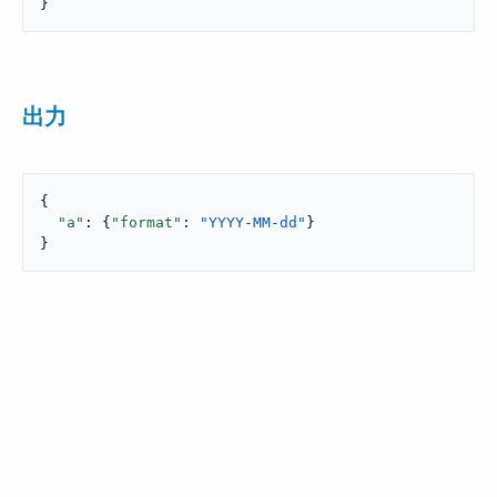
}
出力
{

"a"
: {
"format"
: 
"YYYY-MM-dd"
}

}