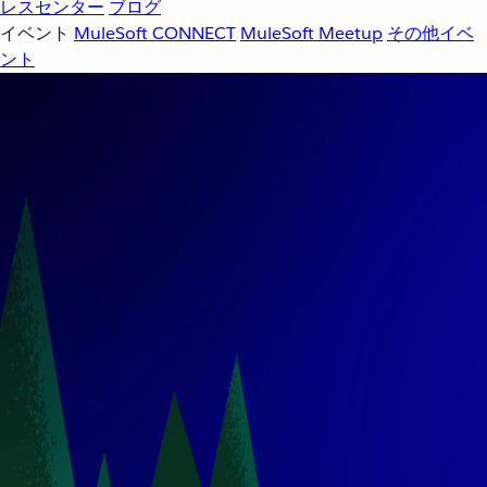
レスセンター
ブログ
イベント
MuleSoft CONNECT
MuleSoft Meetup
その他イベ
ント