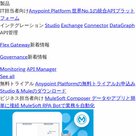
製品
IT担当者向け
Anypoint Platform
世界No.1の統合APIプラット
フォーム
インテグレーション
Studio
Exchange
Connector
DataGraph
API管理
Flex Gateway
新着情報
Governance
新着情報
Monitoring
API Manager
See all
無料トライアル
Anypoint Platformの無料トライアルお申込み
Studio & Muleのダウンロード
ビジネス担当者向け
MuleSoft Composer
データやアプリと簡
単に接続
MuleSoft RPA
Botで業務を自動化