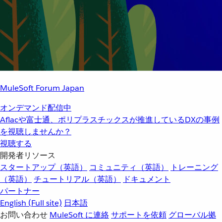
MuleSoft Forum Japan
オンデマンド配信中
Aflacや富士通、ポリプラスチックスが推進しているDXの事例
を視聴しませんか？
視聴する
開発者リソース
スタートアップ（英語）
コミュニティ（英語）
トレーニング
（英語）
チュートリアル（英語）
ドキュメント
パートナー
English
(Full site)
日本語
お問い合わせ
MuleSoft に連絡
サポートを依頼
グローバル拠