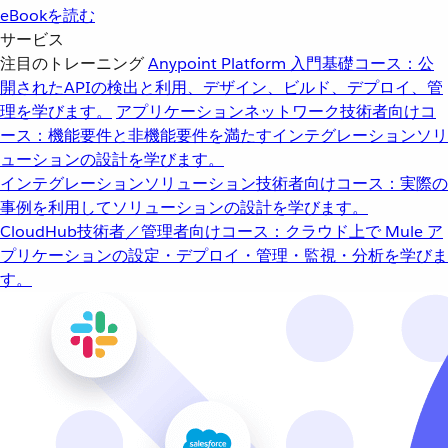
eBookを読む
サービス
注目のトレーニング
Anypoint Platform 入門
基礎コース：公
開されたAPIの検出と利用、デザイン、ビルド、デプロイ、管
理を学びます。
アプリケーションネットワーク
技術者向けコ
ース：機能要件と非機能要件を満たすインテグレーションソリ
ューションの設計を学びます。
インテグレーションソリューション
技術者向けコース：実際の
事例を利用してソリューションの設計を学びます。
CloudHub
技術者／管理者向けコース：クラウド上で Mule ア
プリケーションの設定・デプロイ・管理・監視・分析を学びま
す。