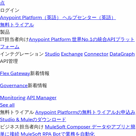
点
ログイン
Anypoint Platform（英語）
ヘルプセンター（英語）
無料トライアル
製品
IT担当者向け
Anypoint Platform
世界No.1の統合APIプラット
フォーム
インテグレーション
Studio
Exchange
Connector
DataGraph
API管理
Flex Gateway
新着情報
Governance
新着情報
Monitoring
API Manager
See all
無料トライアル
Anypoint Platformの無料トライアルお申込み
Studio & Muleのダウンロード
ビジネス担当者向け
MuleSoft Composer
データやアプリと簡
単に接続
MuleSoft RPA
Botで業務を自動化