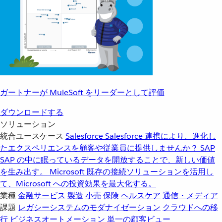
ガートナーが MuleSoft をリーダーとして評価
ダウンロードする
ソリューション
統合ユースケース
Salesforce
Salesforce 連携により、進化し
たエクスペリエンスを顧客や従業員に提供しませんか？
SAP
SAP の中に眠っているデータを開放することで、新しい価値
を生み出す。
Microsoft
既存の接続ソリューションを活用し
て、Microsoft への投資効果を最大化する。
業種
金融サービス
製造
小売
保険
ヘルスケア
通信・メディア
課題
レガシーシステムのモダナイゼーション
クラウドへの移
行
ビジネスオートメーション
単一の顧客ビュー