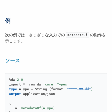
例
次の例では、さまざまな入力での ​
​ の動作を
metadataOf
示します。
ソース
%dw 
2.0
import * from dw
type
 AType 
=
 String 
{
format
: 
"YYYY-MM-dd"
}
output
application/json
---
{
   a