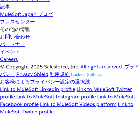
記事
MuleSoft Japan ブログ
プレスセンター
その他の情報
お問い合わせ
パートナー
イベント
Careers
© Copyright 2025
Salesforce, Inc.
All rights reserved.
プライ
バシー
Privacy Shield
利用規約
Cookies Settings
お客様によるプライバシー設定の選択肢
Link to MuleSoft Linkedin profile
Link to MuleSoft Twitter
profile
Link to MuleSoft Instagram profile
Link to MuleSoft
Facebook profile
Link to MuleSoft Videos platform
Link to
MuleSoft Twitch profile