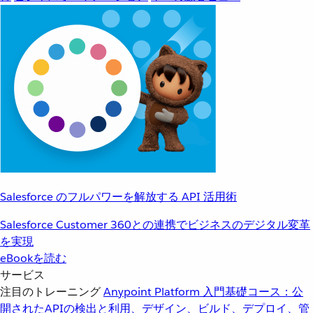
Salesforce のフルパワーを解放する API 活用術
Salesforce Customer 360との連携でビジネスのデジタル変革
を実現
eBookを読む
サービス
注目のトレーニング
Anypoint Platform 入門
基礎コース：公
開されたAPIの検出と利用、デザイン、ビルド、デプロイ、管