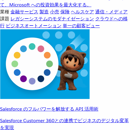
て、Microsoft への投資効果を最大化する。
業種
金融サービス
製造
小売
保険
ヘルスケア
通信・メディア
課題
レガシーシステムのモダナイゼーション
クラウドへの移
行
ビジネスオートメーション
単一の顧客ビュー
Salesforce のフルパワーを解放する API 活用術
Salesforce Customer 360との連携でビジネスのデジタル変革
を実現