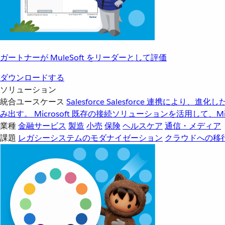
ガートナーが MuleSoft をリーダーとして評価
ダウンロードする
ソリューション
統合ユースケース
Salesforce
Salesforce 連携により、
み出す。
Microsoft
既存の接続ソリューションを活用して、Mic
業種
金融サービス
製造
小売
保険
ヘルスケア
通信・メディア
課題
レガシーシステムのモダナイゼーション
クラウドへの移