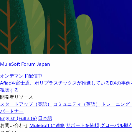
MuleSoft Forum Japan
オンデマンド配信中
Aflacや富士通、ポリプラスチックスが推進しているDXの事
視聴する
開発者リソース
スタートアップ（英語）
コミュニティ（英語）
トレーニング
パートナー
English
(Full site)
日本語
お問い合わせ
MuleSoft に連絡
サポートを依頼
グローバル拠