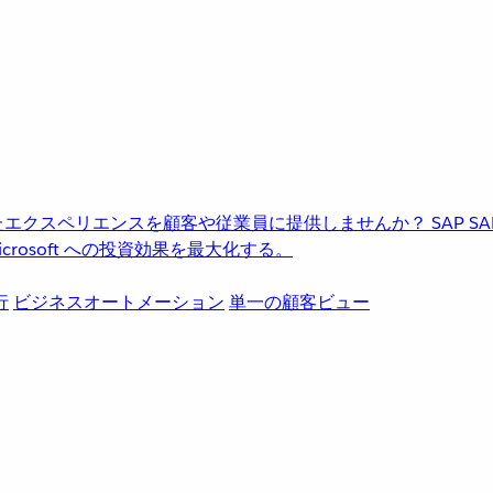
進化したエクスペリエンスを顧客や従業員に提供しませんか？
SAP
S
rosoft への投資効果を最大化する。
行
ビジネスオートメーション
単一の顧客ビュー