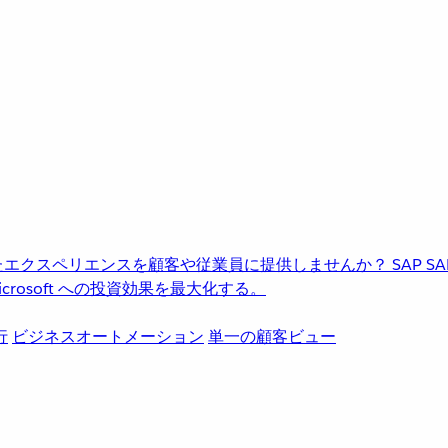
進化したエクスペリエンスを顧客や従業員に提供しませんか？
SAP
S
rosoft への投資効果を最大化する。
行
ビジネスオートメーション
単一の顧客ビュー