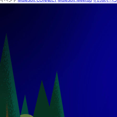
イベント
MuleSoft CONNECT
MuleSoft Meetup
その他イベ