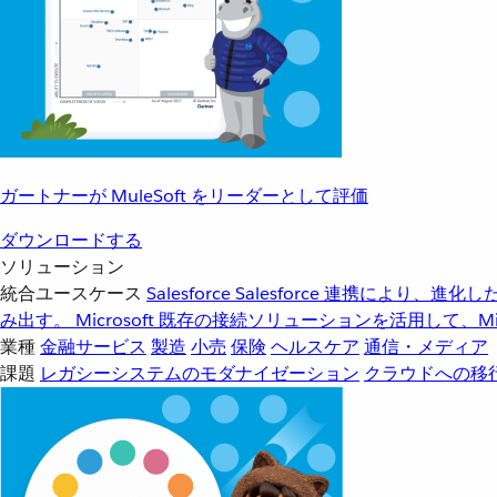
ガートナーが MuleSoft をリーダーとして評価
ダウンロードする
ソリューション
統合ユースケース
Salesforce
Salesforce 連携により、
み出す。
Microsoft
既存の接続ソリューションを活用して、Mic
業種
金融サービス
製造
小売
保険
ヘルスケア
通信・メディア
課題
レガシーシステムのモダナイゼーション
クラウドへの移