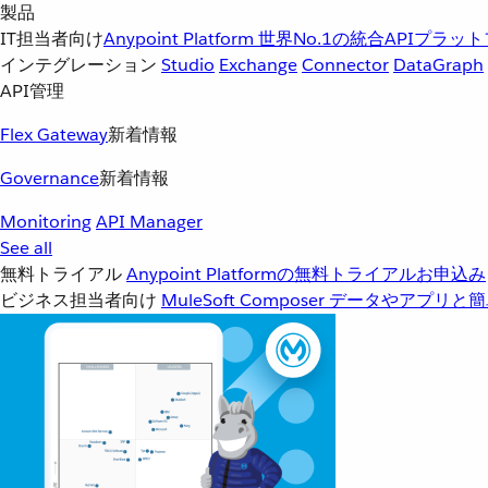
製品
IT担当者向け
Anypoint Platform
世界No.1の統合APIプラッ
インテグレーション
Studio
Exchange
Connector
DataGraph
API管理
Flex Gateway
新着情報
Governance
新着情報
Monitoring
API Manager
See all
無料トライアル
Anypoint Platformの無料トライアルお申込み
ビジネス担当者向け
MuleSoft Composer
データやアプリと簡