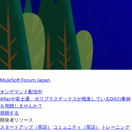
MuleSoft Forum Japan
オンデマンド配信中
Aflacや富士通、ポリプラスチックスが推進しているDXの事例
を視聴しませんか？
視聴する
開発者リソース
スタートアップ（英語）
コミュニティ（英語）
トレーニング