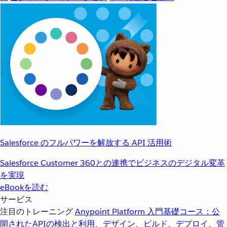
Salesforce のフルパワーを解放する API 活用術
Salesforce Customer 360との連携でビジネスのデジタル変革
を実現
eBookを読む
サービス
注目のトレーニング
Anypoint Platform 入門
基礎コース：公
開されたAPIの検出と利用、デザイン、ビルド、デプロイ、管