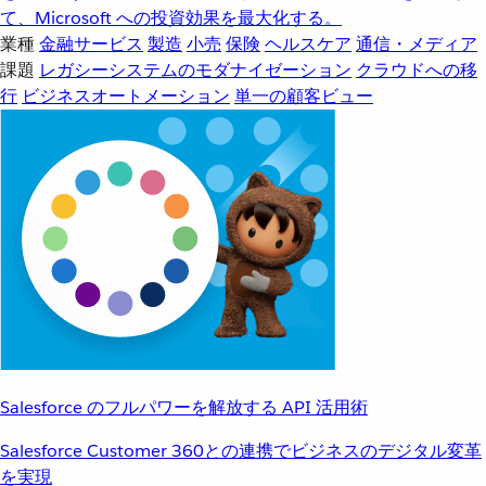
て、Microsoft への投資効果を最大化する。
業種
金融サービス
製造
小売
保険
ヘルスケア
通信・メディア
課題
レガシーシステムのモダナイゼーション
クラウドへの移
行
ビジネスオートメーション
単一の顧客ビュー
Salesforce のフルパワーを解放する API 活用術
Salesforce Customer 360との連携でビジネスのデジタル変革
を実現