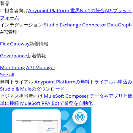
製品
IT担当者向け
Anypoint Platform
世界No.1の統合APIプラット
フォーム
インテグレーション
Studio
Exchange
Connector
DataGraph
API管理
Flex Gateway
新着情報
Governance
新着情報
Monitoring
API Manager
See all
無料トライアル
Anypoint Platformの無料トライアルお申込み
Studio & Muleのダウンロード
ビジネス担当者向け
MuleSoft Composer
データやアプリと簡
単に接続
MuleSoft RPA
Botで業務を自動化