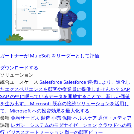
ガートナーが MuleSoft をリーダーとして評価
ダウンロードする
ソリューション
統合ユースケース
Salesforce
Salesforce 連携により、進化し
たエクスペリエンスを顧客や従業員に提供しませんか？
SAP
SAP の中に眠っているデータを開放することで、新しい価値
を生み出す。
Microsoft
既存の接続ソリューションを活用し
て、Microsoft への投資効果を最大化する。
業種
金融サービス
製造
小売
保険
ヘルスケア
通信・メディア
課題
レガシーシステムのモダナイゼーション
クラウドへの移
行
ビジネスオートメーション
単一の顧客ビュー