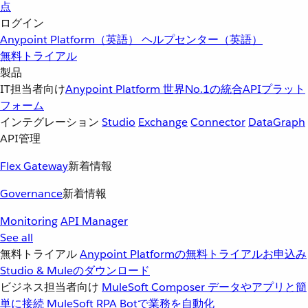
点
ログイン
Anypoint Platform（英語）
ヘルプセンター（英語）
無料トライアル
製品
IT担当者向け
Anypoint Platform
世界No.1の統合APIプラット
フォーム
インテグレーション
Studio
Exchange
Connector
DataGraph
API管理
Flex Gateway
新着情報
Governance
新着情報
Monitoring
API Manager
See all
無料トライアル
Anypoint Platformの無料トライアルお申込み
Studio & Muleのダウンロード
ビジネス担当者向け
MuleSoft Composer
データやアプリと簡
単に接続
MuleSoft RPA
Botで業務を自動化