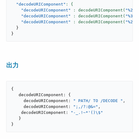
"decodeURIComponent"
"decodeURIComponent"
: decodeURIComponent(
"%20P
"decodeURIComponent"
: decodeURIComponent(
"%3B%
"decodeURIComponent"
: decodeURIComponent(
"%2D%
}
}
出力
{

   decodeURIComponent: {

     decodeURIComponent: 
" PATH/ TO /DECODE "
,

     decodeURIComponent: 
";,/?:@&="
,

    decodeURIComponent: 
"-_.!~*'()\$"
   }

}