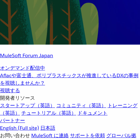
MuleSoft Forum Japan
オンデマンド配信中
Aflacや富士通、ポリプラスチックスが推進しているDXの事例
を視聴しませんか？
視聴する
開発者リソース
スタートアップ（英語）
コミュニティ（英語）
トレーニング
（英語）
チュートリアル（英語）
ドキュメント
パートナー
English
(Full site)
日本語
お問い合わせ
MuleSoft に連絡
サポートを依頼
グローバル拠