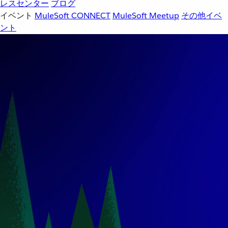
レスセンター
ブログ
イベント
MuleSoft CONNECT
MuleSoft Meetup
その他イベ
ント