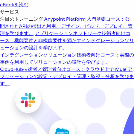
eBookを読む
サービス
注目のトレーニング
Anypoint Platform 入門
基礎コース：公
開されたAPIの検出と利用、デザイン、ビルド、デプロイ、管
理を学びます。
アプリケーションネットワーク
技術者向けコ
ース：機能要件と非機能要件を満たすインテグレーションソリ
ューションの設計を学びます。
インテグレーションソリューション
技術者向けコース：実際の
事例を利用してソリューションの設計を学びます。
CloudHub
技術者／管理者向けコース：クラウド上で Mule ア
プリケーションの設定・デプロイ・管理・監視・分析を学びま
す。