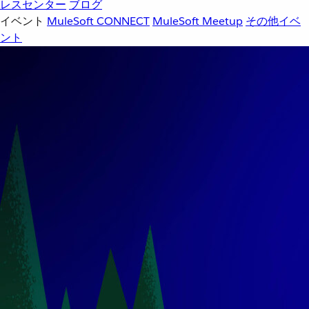
レスセンター
ブログ
イベント
MuleSoft CONNECT
MuleSoft Meetup
その他イベ
ント