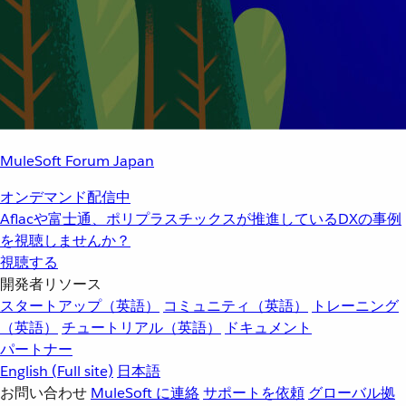
MuleSoft Forum Japan
オンデマンド配信中
Aflacや富士通、ポリプラスチックスが推進しているDXの事例
を視聴しませんか？
視聴する
開発者リソース
スタートアップ（英語）
コミュニティ（英語）
トレーニング
（英語）
チュートリアル（英語）
ドキュメント
パートナー
English
(Full site)
日本語
お問い合わせ
MuleSoft に連絡
サポートを依頼
グローバル拠