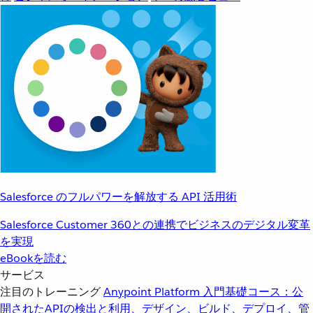
Salesforce のフルパワーを解放する API 活用術
Salesforce Customer 360との連携でビジネスのデジタル変革
を実現
eBookを読む
サービス
注目のトレーニング
Anypoint Platform 入門
基礎コース：公
開されたAPIの検出と利用、デザイン、ビルド、デプロイ、管