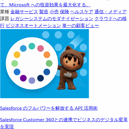
て、Microsoft への投資効果を最大化する。
業種
金融サービス
製造
小売
保険
ヘルスケア
通信・メディア
課題
レガシーシステムのモダナイゼーション
クラウドへの移
行
ビジネスオートメーション
単一の顧客ビュー
Salesforce のフルパワーを解放する API 活用術
Salesforce Customer 360との連携でビジネスのデジタル変革
を実現