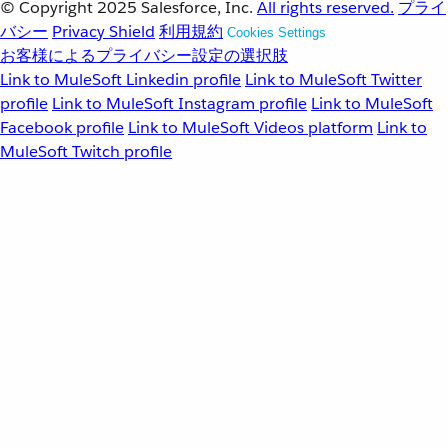
© Copyright 2025
Salesforce, Inc.
All rights reserved.
プライ
バシー
Privacy Shield
利用規約
Cookies Settings
お客様によるプライバシー設定の選択肢
Link to MuleSoft Linkedin profile
Link to MuleSoft Twitter
profile
Link to MuleSoft Instagram profile
Link to MuleSoft
Facebook profile
Link to MuleSoft Videos platform
Link to
MuleSoft Twitch profile