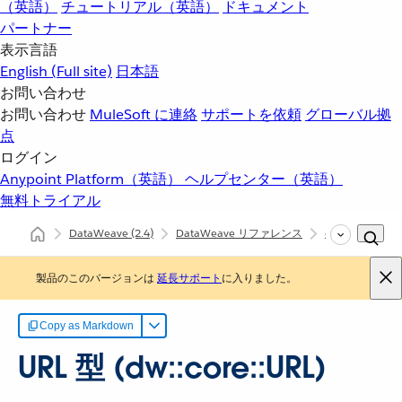
（英語）
チュートリアル（英語）
ドキュメント
パートナー
表示言語
English
(Full site)
日本語
お問い合わせ
お問い合わせ
MuleSoft に連絡
サポートを依頼
グローバル拠
点
ログイン
Anypoint Platform（英語）
ヘルプセンター（英語）
無料トライアル
DataWeave
(2.4)
DataWeave リファレンス
dw::core::URL
製品のこのバージョンは
延長サポート
に入りました。
Copy as Markdown
URL 型 (dw::core::URL)