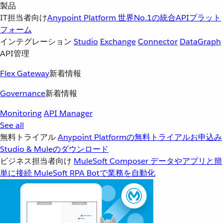
製品
IT担当者向け
Anypoint Platform
世界No.1の統合APIプラット
フォーム
インテグレーション
Studio
Exchange
Connector
DataGraph
API管理
Flex Gateway
新着情報
Governance
新着情報
Monitoring
API Manager
See all
無料トライアル
Anypoint Platformの無料トライアルお申込み
Studio & Muleのダウンロード
ビジネス担当者向け
MuleSoft Composer
データやアプリと簡
単に接続
MuleSoft RPA
Botで業務を自動化