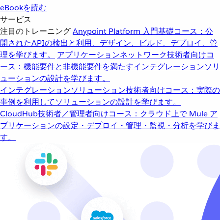
eBookを読む
サービス
注目のトレーニング
Anypoint Platform 入門
基礎コース：公
開されたAPIの検出と利用、デザイン、ビルド、デプロイ、管
理を学びます。
アプリケーションネットワーク
技術者向けコ
ース：機能要件と非機能要件を満たすインテグレーションソリ
ューションの設計を学びます。
インテグレーションソリューション
技術者向けコース：実際の
事例を利用してソリューションの設計を学びます。
CloudHub
技術者／管理者向けコース：クラウド上で Mule ア
プリケーションの設定・デプロイ・管理・監視・分析を学びま
す。