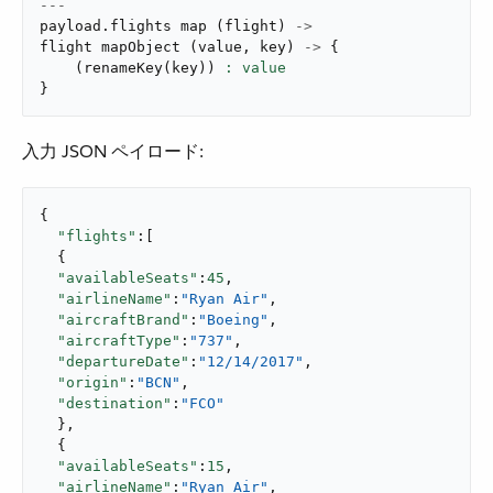
---
payload
.
flights 
map
(
flight
)
->
flight 
mapObject
(
value
,
 key
)
->
{
(
renameKey
(
key
)
)
}
入力 JSON ペイロード:
{

"flights"
:[

  {

"availableSeats"
:
45
,

"airlineName"
:
"Ryan Air"
,

"aircraftBrand"
:
"Boeing"
,

"aircraftType"
:
"737"
,

"departureDate"
:
"12/14/2017"
,

"origin"
:
"BCN"
,

"destination"
:
"FCO"
  },

  {

"availableSeats"
:
15
,

"airlineName"
:
"Ryan Air"
,
