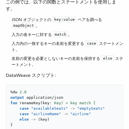
この例では、以下の関数とステートメントを使用しま
す。
JSON オブジェクトの ​
​ ペアを調べる ​
key:value
​。
mapObject
入力の各キーに対する ​
​。
match
入力内の一致するキーの名前を変更する ​
​ ステートメン
case
ト。
名前の変更を必要としないキーの名前を保持する ​
​ ステ
else
ートメント。
DataWeave スクリプト:
%dw 
2.0
output
application/json
fun
renameKey
(
key
case
"availableSeats"
->
"emptySeats"
case
"airlineName"
->
"airline"
else
->
(
key
)
}