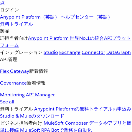
点
ログイン
Anypoint Platform（英語）
ヘルプセンター（英語）
無料トライアル
製品
IT担当者向け
Anypoint Platform
世界No.1の統合APIプラット
フォーム
インテグレーション
Studio
Exchange
Connector
DataGraph
API管理
Flex Gateway
新着情報
Governance
新着情報
Monitoring
API Manager
See all
無料トライアル
Anypoint Platformの無料トライアルお申込み
Studio & Muleのダウンロード
ビジネス担当者向け
MuleSoft Composer
データやアプリと簡
単に接続
MuleSoft RPA
Botで業務を自動化