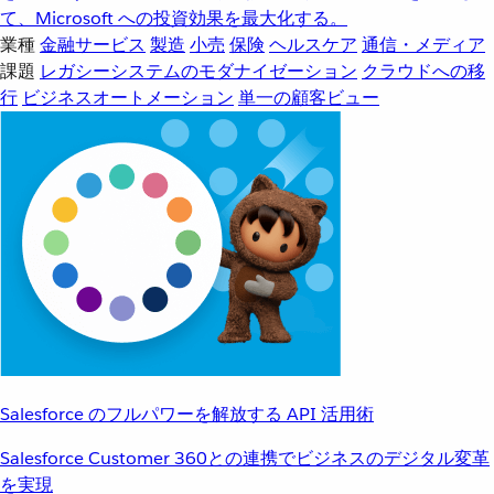
て、Microsoft への投資効果を最大化する。
業種
金融サービス
製造
小売
保険
ヘルスケア
通信・メディア
課題
レガシーシステムのモダナイゼーション
クラウドへの移
行
ビジネスオートメーション
単一の顧客ビュー
Salesforce のフルパワーを解放する API 活用術
Salesforce Customer 360との連携でビジネスのデジタル変革
を実現