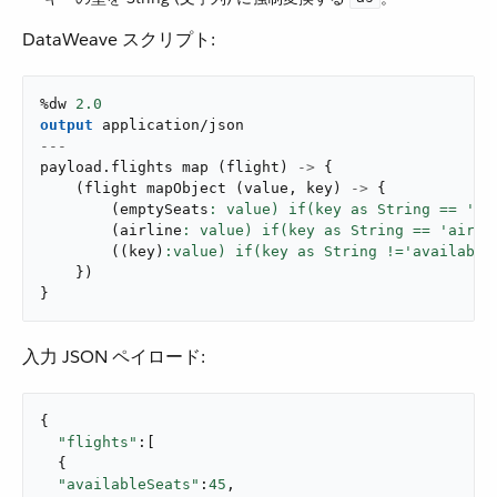
DataWeave スクリプト:
%dw 
2.0
output
application/json
---
payload
.
flights 
map
(
flight
)
->
{
(
flight 
mapObject
(
value
,
 key
)
->
{
(
emptySeats
: value) if(key as String == 'av
(
airline
: value) if(key as String == 'airli
(
(
key
)
}
)
}
入力 JSON ペイロード:
{

"flights"
:[

  {

"availableSeats"
:
45
,
