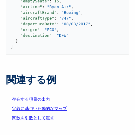
"emptySeats"
: 
15
,

"airline"
: 
"Ryan Air"
,

"aircraftBrand"
: 
"Boeing"
,

"aircraftType"
: 
"747"
,

"departureDate"
: 
"08/03/2017"
,

"origin"
: 
"FCO"
,

"destination"
: 
"DFW"
  }

]
関連する例
存在する項目の出力
定義に基づいた動的なマップ
関数を引数として渡す