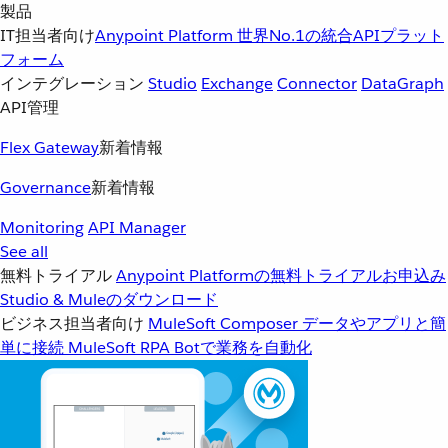
製品
IT担当者向け
Anypoint Platform
世界No.1の統合APIプラット
フォーム
インテグレーション
Studio
Exchange
Connector
DataGraph
API管理
Flex Gateway
新着情報
Governance
新着情報
Monitoring
API Manager
See all
無料トライアル
Anypoint Platformの無料トライアルお申込み
Studio & Muleのダウンロード
ビジネス担当者向け
MuleSoft Composer
データやアプリと簡
単に接続
MuleSoft RPA
Botで業務を自動化