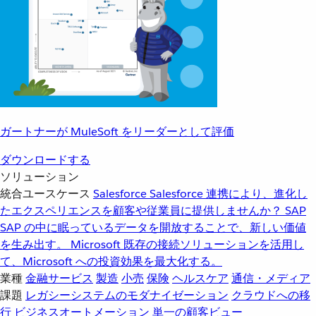
ガートナーが MuleSoft をリーダーとして評価
ダウンロードする
ソリューション
統合ユースケース
Salesforce
Salesforce 連携により、進化し
たエクスペリエンスを顧客や従業員に提供しませんか？
SAP
SAP の中に眠っているデータを開放することで、新しい価値
を生み出す。
Microsoft
既存の接続ソリューションを活用し
て、Microsoft への投資効果を最大化する。
業種
金融サービス
製造
小売
保険
ヘルスケア
通信・メディア
課題
レガシーシステムのモダナイゼーション
クラウドへの移
行
ビジネスオートメーション
単一の顧客ビュー