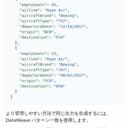
"emptySeats"
: 
45
,

"airline"
: 
"Ryan Air"
,

"aircraftBrand"
: 
"Boeing"
,

"aircraftType"
: 
"737"
,

"departureDate"
: 
"12/14/2017"
,

"origin"
: 
"BCN"
,

"destination"
: 
"FCO"
  },

  {

"emptySeats"
: 
15
,

"airline"
: 
"Ryan Air"
,

"aircraftBrand"
: 
"Boeing"
,

"aircraftType"
: 
"747"
,

"departureDate"
: 
"08/03/2017"
,

"origin"
: 
"FCO"
,

"destination"
: 
"DFW"
  }

]
より管理しやすい方法で同じ出力を生成するには、
DataWeave パターン一致を使用します。