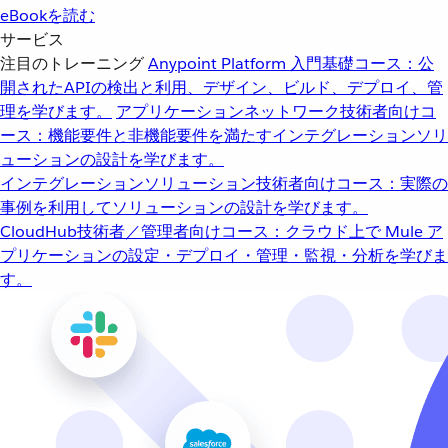
eBookを読む
サービス
注目のトレーニング
Anypoint Platform 入門
基礎コース：公
開されたAPIの検出と利用、デザイン、ビルド、デプロイ、管
理を学びます。
アプリケーションネットワーク
技術者向けコ
ース：機能要件と非機能要件を満たすインテグレーションソリ
ューションの設計を学びます。
インテグレーションソリューション
技術者向けコース：実際の
事例を利用してソリューションの設計を学びます。
CloudHub
技術者／管理者向けコース：クラウド上で Mule ア
プリケーションの設定・デプロイ・管理・監視・分析を学びま
す。