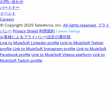
お問い合わせ
パートナー
イベント
Careers
© Copyright 2025
Salesforce, Inc.
All rights reserved.
プライ
バシー
Privacy Shield
利用規約
Cookies Settings
お客様によるプライバシー設定の選択肢
Link to MuleSoft Linkedin profile
Link to MuleSoft Twitter
profile
Link to MuleSoft Instagram profile
Link to MuleSoft
Facebook profile
Link to MuleSoft Videos platform
Link to
MuleSoft Twitch profile