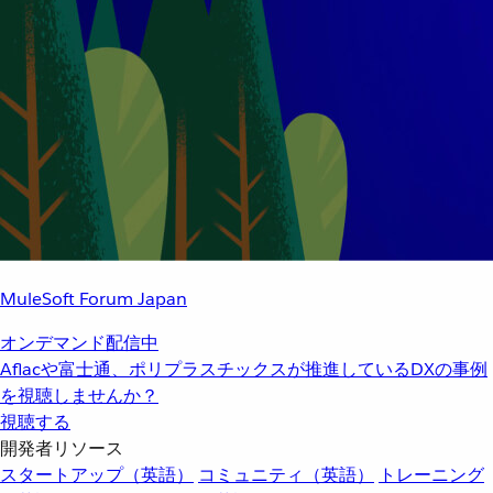
MuleSoft Forum Japan
オンデマンド配信中
Aflacや富士通、ポリプラスチックスが推進しているDXの事例
を視聴しませんか？
視聴する
開発者リソース
スタートアップ（英語）
コミュニティ（英語）
トレーニング