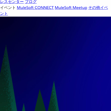
レスセンター
ブログ
イベント
MuleSoft CONNECT
MuleSoft Meetup
その他イベ
ント