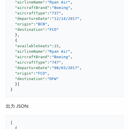
"airlineName"
:
"Ryan Air"
,

"aircraftBrand"
:
"Boeing"
,

"aircraftType"
:
"737"
,

"departureDate"
:
"12/14/2017"
,

"origin"
:
"BCN"
,

"destination"
:
"FCO"
  },

  {

"availableSeats"
:
15
,

"airlineName"
:
"Ryan Air"
,

"aircraftBrand"
:
"Boeing"
,

"aircraftType"
:
"747"
,

"departureDate"
:
"08/03/2017"
,

"origin"
:
"FCO"
,

"destination"
:
"DFW"
  }]

}
出力 JSON:
[

  {
