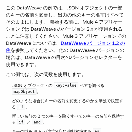
この DataWeave の例では、JSON オブジェクトの一部
のキーの名前を変更し、出力の他のキーの名前はすべて
そのままにします。 開始する前に、Mule 4 アプリケー
ションでは DataWeave のバージョン 2.x が使用される
ことに注意してください。Mule 3 アプリケーションでの
DataWeave については、​
DataWeave バージョン 1.2 の
例
​を参照してください。 他の DataWeave バージョンの
場合は、DataWeave の目次のバージョンセレクターを
使用できます。
この例では、次の関数を使用します。
JSON オブジェクトの ​
​ ペアを調べる ​
key:value
​。
mapObject
どのような場合にキーの名前を変更するのかを単独で決定す
る ​
​。
if
新しい名前の 2 つのキーを除くすべてのキーの名前を保持す
る ​
​ と ​
​。
if
and
キーの型を String (文字列) に強制変換する ​
​。
as