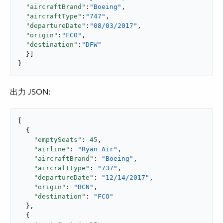
"aircraftBrand"
:
"Boeing"
,

"aircraftType"
:
"747"
,

"departureDate"
:
"08/03/2017"
,

"origin"
:
"FCO"
,

"destination"
:
"DFW"
  }]

}
出力 JSON:
[

  {

"emptySeats"
: 
45
,

"airline"
: 
"Ryan Air"
,

"aircraftBrand"
: 
"Boeing"
,

"aircraftType"
: 
"737"
,

"departureDate"
: 
"12/14/2017"
,

"origin"
: 
"BCN"
,

"destination"
: 
"FCO"
  },

  {
