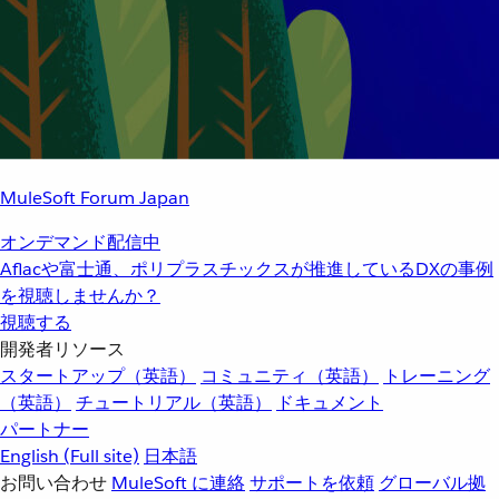
MuleSoft Forum Japan
オンデマンド配信中
Aflacや富士通、ポリプラスチックスが推進しているDXの事例
を視聴しませんか？
視聴する
開発者リソース
スタートアップ（英語）
コミュニティ（英語）
トレーニング
（英語）
チュートリアル（英語）
ドキュメント
パートナー
English
(Full site)
日本語
お問い合わせ
MuleSoft に連絡
サポートを依頼
グローバル拠