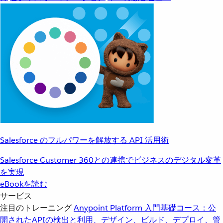
Salesforce のフルパワーを解放する API 活用術
Salesforce Customer 360との連携でビジネスのデジタル変革
を実現
eBookを読む
サービス
注目のトレーニング
Anypoint Platform 入門
基礎コース：公
開されたAPIの検出と利用、デザイン、ビルド、デプロイ、管