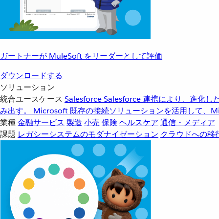
ガートナーが MuleSoft をリーダーとして評価
ダウンロードする
ソリューション
統合ユースケース
Salesforce
Salesforce 連携により、
み出す。
Microsoft
既存の接続ソリューションを活用して、Mic
業種
金融サービス
製造
小売
保険
ヘルスケア
通信・メディア
課題
レガシーシステムのモダナイゼーション
クラウドへの移