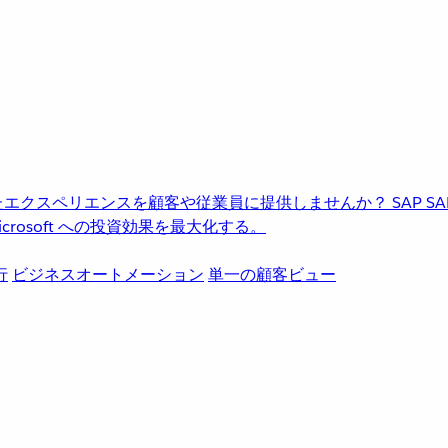
進化したエクスペリエンスを顧客や従業員に提供しませんか？
SAP
S
rosoft への投資効果を最大化する。
行
ビジネスオートメーション
単一の顧客ビュー