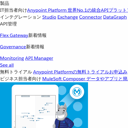
製品
IT担当者向け
Anypoint Platform
世界No.1の統合APIプラッ
インテグレーション
Studio
Exchange
Connector
DataGraph
API管理
Flex Gateway
新着情報
Governance
新着情報
Monitoring
API Manager
See all
無料トライアル
Anypoint Platformの無料トライアルお申込み
ビジネス担当者向け
MuleSoft Composer
データやアプリと簡