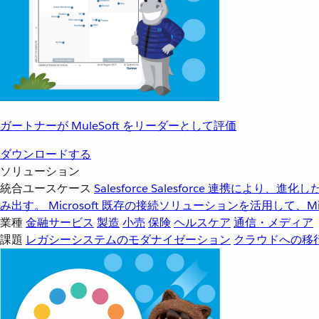
ガートナーが MuleSoft をリーダーとして評価
ダウンロードする
ソリューション
統合ユースケース
Salesforce
Salesforce 連携により、
み出す。
Microsoft
既存の接続ソリューションを活用して、Mic
業種
金融サービス
製造
小売
保険
ヘルスケア
通信・メディア
課題
レガシーシステムのモダナイゼーション
クラウドへの移