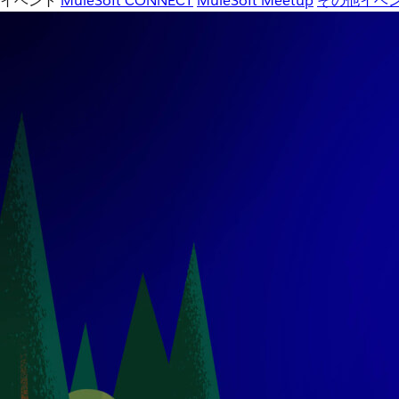
イベント
MuleSoft CONNECT
MuleSoft Meetup
その他イベ