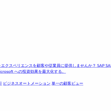
進化したエクスペリエンスを顧客や従業員に提供しませんか？
SAP
S
rosoft への投資効果を最大化する。
行
ビジネスオートメーション
単一の顧客ビュー