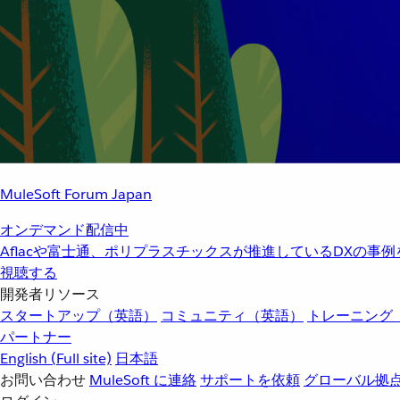
MuleSoft Forum Japan
オンデマンド配信中
Aflacや富士通、ポリプラスチックスが推進しているDXの事
視聴する
開発者リソース
スタートアップ（英語）
コミュニティ（英語）
トレーニング
パートナー
English
(Full site)
日本語
お問い合わせ
MuleSoft に連絡
サポートを依頼
グローバル拠