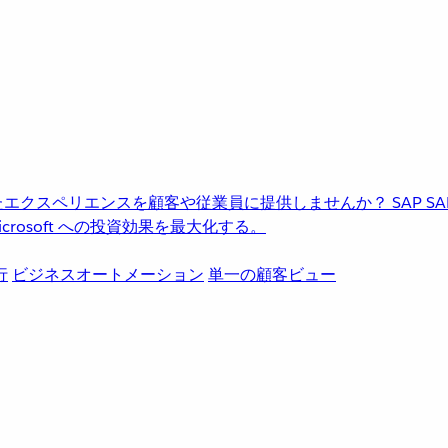
進化したエクスペリエンスを顧客や従業員に提供しませんか？
SAP
S
rosoft への投資効果を最大化する。
行
ビジネスオートメーション
単一の顧客ビュー