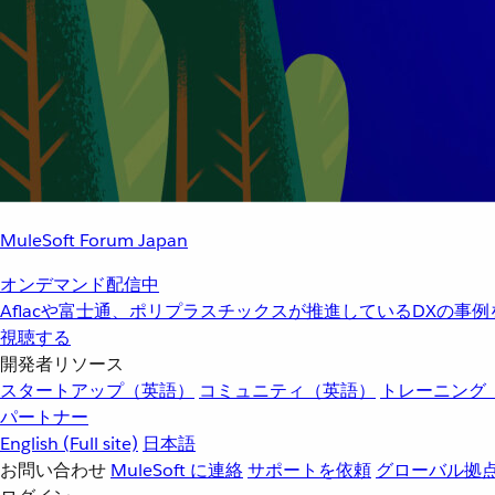
MuleSoft Forum Japan
オンデマンド配信中
Aflacや富士通、ポリプラスチックスが推進しているDXの事
視聴する
開発者リソース
スタートアップ（英語）
コミュニティ（英語）
トレーニング
パートナー
English
(Full site)
日本語
お問い合わせ
MuleSoft に連絡
サポートを依頼
グローバル拠