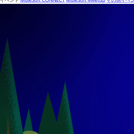
イベント
MuleSoft CONNECT
MuleSoft Meetup
その他イベ