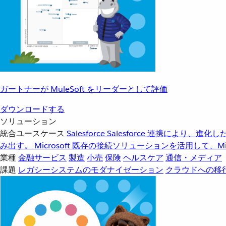
ガートナーが MuleSoft をリーダーとして評価
ダウンロードする
ソリューション
統合ユースケース
Salesforce
Salesforce 連携により、
み出す。
Microsoft
既存の接続ソリューションを活用して、Mic
業種
金融サービス
製造
小売
保険
ヘルスケア
通信・メディア
課題
レガシーシステムのモダナイゼーション
クラウドへの移