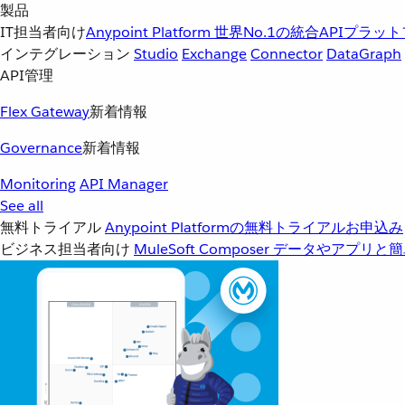
製品
IT担当者向け
Anypoint Platform
世界No.1の統合APIプラッ
インテグレーション
Studio
Exchange
Connector
DataGraph
API管理
Flex Gateway
新着情報
Governance
新着情報
Monitoring
API Manager
See all
無料トライアル
Anypoint Platformの無料トライアルお申込み
ビジネス担当者向け
MuleSoft Composer
データやアプリと簡