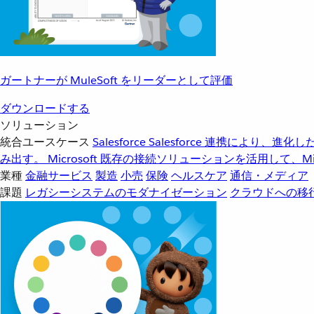
ガートナーが MuleSoft をリーダーとして評価
ダウンロードする
ソリューション
統合ユースケース
Salesforce
Salesforce 連携により、
み出す。
Microsoft
既存の接続ソリューションを活用して、Mic
業種
金融サービス
製造
小売
保険
ヘルスケア
通信・メディア
課題
レガシーシステムのモダナイゼーション
クラウドへの移