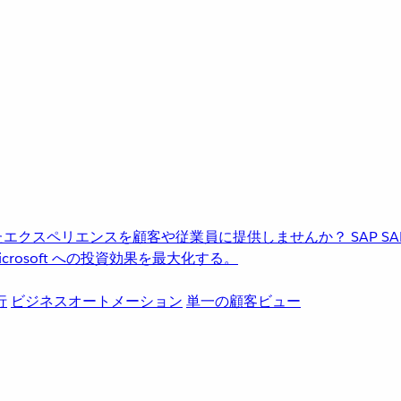
進化したエクスペリエンスを顧客や従業員に提供しませんか？
SAP
S
rosoft への投資効果を最大化する。
行
ビジネスオートメーション
単一の顧客ビュー