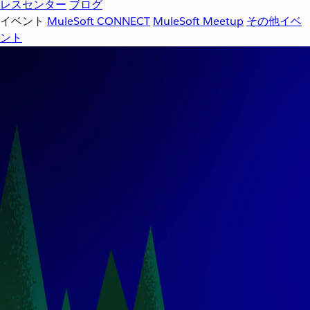
レスセンター
ブログ
イベント
MuleSoft CONNECT
MuleSoft Meetup
その他イベ
ント