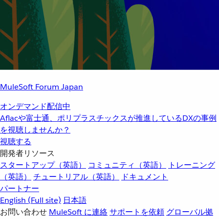
MuleSoft Forum Japan
オンデマンド配信中
Aflacや富士通、ポリプラスチックスが推進しているDXの事例
を視聴しませんか？
視聴する
開発者リソース
スタートアップ（英語）
コミュニティ（英語）
トレーニング
（英語）
チュートリアル（英語）
ドキュメント
パートナー
English
(Full site)
日本語
お問い合わせ
MuleSoft に連絡
サポートを依頼
グローバル拠