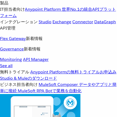
製品
IT担当者向け
Anypoint Platform
世界No.1の統合APIプラット
フォーム
インテグレーション
Studio
Exchange
Connector
DataGraph
API管理
Flex Gateway
新着情報
Governance
新着情報
Monitoring
API Manager
See all
無料トライアル
Anypoint Platformの無料トライアルお申込み
Studio & Muleのダウンロード
ビジネス担当者向け
MuleSoft Composer
データやアプリと簡
単に接続
MuleSoft RPA
Botで業務を自動化