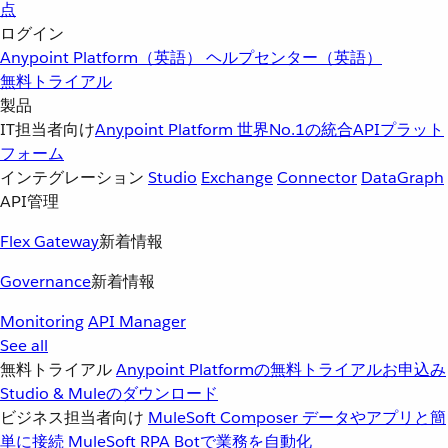
点
ログイン
Anypoint Platform（英語）
ヘルプセンター（英語）
無料トライアル
製品
IT担当者向け
Anypoint Platform
世界No.1の統合APIプラット
フォーム
インテグレーション
Studio
Exchange
Connector
DataGraph
API管理
Flex Gateway
新着情報
Governance
新着情報
Monitoring
API Manager
See all
無料トライアル
Anypoint Platformの無料トライアルお申込み
Studio & Muleのダウンロード
ビジネス担当者向け
MuleSoft Composer
データやアプリと簡
単に接続
MuleSoft RPA
Botで業務を自動化