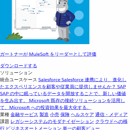
ガートナーが MuleSoft をリーダーとして評価
ダウンロードする
ソリューション
統合ユースケース
Salesforce
Salesforce 連携により、進化し
たエクスペリエンスを顧客や従業員に提供しませんか？
SAP
SAP の中に眠っているデータを開放することで、新しい価値
を生み出す。
Microsoft
既存の接続ソリューションを活用し
て、Microsoft への投資効果を最大化する。
業種
金融サービス
製造
小売
保険
ヘルスケア
通信・メディア
課題
レガシーシステムのモダナイゼーション
クラウドへの移
行
ビジネスオートメーション
単一の顧客ビュー