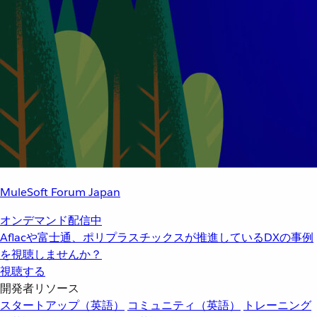
MuleSoft Forum Japan
オンデマンド配信中
Aflacや富士通、ポリプラスチックスが推進しているDXの事例
を視聴しませんか？
視聴する
開発者リソース
スタートアップ（英語）
コミュニティ（英語）
トレーニング