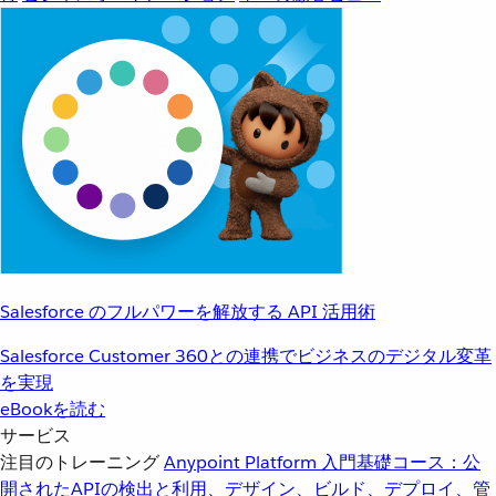
Salesforce のフルパワーを解放する API 活用術
Salesforce Customer 360との連携でビジネスのデジタル変革
を実現
eBookを読む
サービス
注目のトレーニング
Anypoint Platform 入門
基礎コース：公
開されたAPIの検出と利用、デザイン、ビルド、デプロイ、管