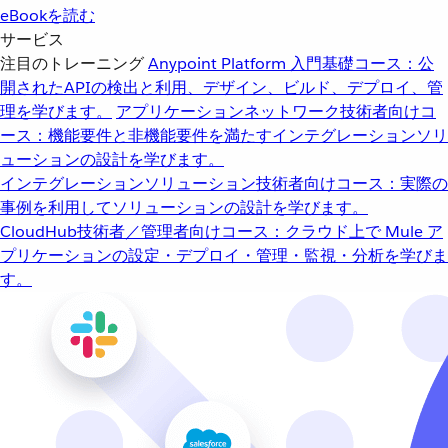
eBookを読む
サービス
注目のトレーニング
Anypoint Platform 入門
基礎コース：公
開されたAPIの検出と利用、デザイン、ビルド、デプロイ、管
理を学びます。
アプリケーションネットワーク
技術者向けコ
ース：機能要件と非機能要件を満たすインテグレーションソリ
ューションの設計を学びます。
インテグレーションソリューション
技術者向けコース：実際の
事例を利用してソリューションの設計を学びます。
CloudHub
技術者／管理者向けコース：クラウド上で Mule ア
プリケーションの設定・デプロイ・管理・監視・分析を学びま
す。