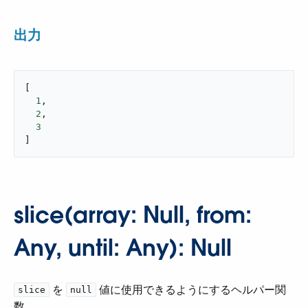
出力
[

1
,

2
,

3
]
slice(array: Null, from:
Any, until: Any): Null
​ を ​
​ 値に使用できるようにするヘルパー関
slice
null
数。