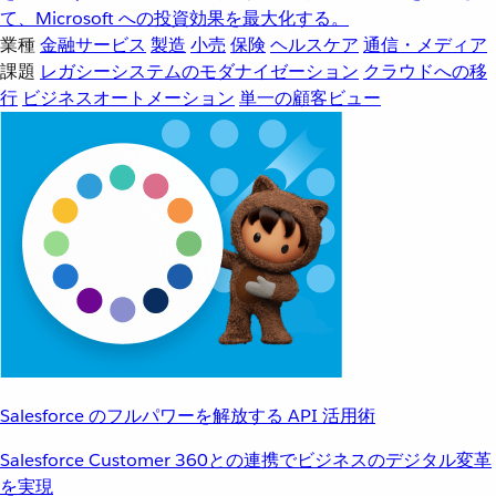
て、Microsoft への投資効果を最大化する。
業種
金融サービス
製造
小売
保険
ヘルスケア
通信・メディア
課題
レガシーシステムのモダナイゼーション
クラウドへの移
行
ビジネスオートメーション
単一の顧客ビュー
Salesforce のフルパワーを解放する API 活用術
Salesforce Customer 360との連携でビジネスのデジタル変革
を実現