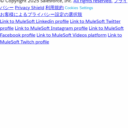
© Copyright 2025
Salesforce, Inc.
All rights reserved.
プライ
バシー
Privacy Shield
利用規約
Cookies Settings
お客様によるプライバシー設定の選択肢
Link to MuleSoft Linkedin profile
Link to MuleSoft Twitter
profile
Link to MuleSoft Instagram profile
Link to MuleSoft
Facebook profile
Link to MuleSoft Videos platform
Link to
MuleSoft Twitch profile