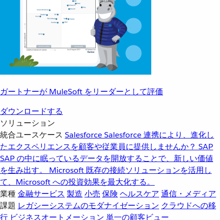
ガートナーが MuleSoft をリーダーとして評価
ダウンロードする
ソリューション
統合ユースケース
Salesforce
Salesforce 連携により、進化し
たエクスペリエンスを顧客や従業員に提供しませんか？
SAP
SAP の中に眠っているデータを開放することで、新しい価値
を生み出す。
Microsoft
既存の接続ソリューションを活用し
て、Microsoft への投資効果を最大化する。
業種
金融サービス
製造
小売
保険
ヘルスケア
通信・メディア
課題
レガシーシステムのモダナイゼーション
クラウドへの移
行
ビジネスオートメーション
単一の顧客ビュー