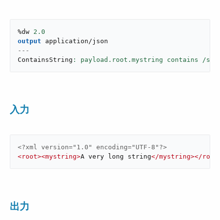
%dw 
2.0
output
application/json
---
ContainsString
: payload.root.mystring contains /s[t
入力
<?xml version="1.0" encoding="UTF-8"?>
<
root
>
<
mystring
>
A very long string
</
mystring
>
</
root
出力