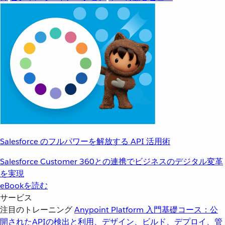
Salesforce のフルパワーを解放する API 活用術
Salesforce Customer 360との連携でビジネスのデジタル変革
を実現
eBookを読む
サービス
注目のトレーニング
Anypoint Platform 入門
基礎コース：公
開されたAPIの検出と利用、デザイン、ビルド、デプロイ、管