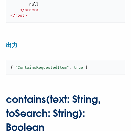
        null

</
order
>
</
root
>
出力
{ 
"ContainsRequestedItem"
: 
true
 }
contains(text: String,
toSearch: String):
Boolean