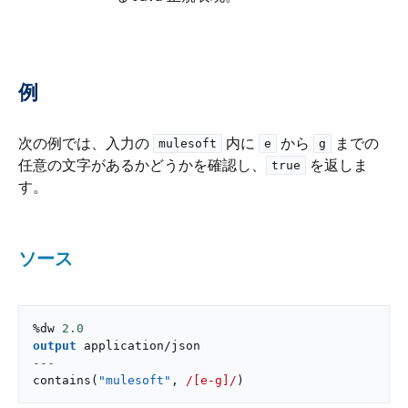
例
次の例では、入力の ​
​ 内に ​
​ から ​
​ までの
mulesoft
e
g
任意の文字があるかどうかを確認し、​
​ を返しま
true
す。
ソース
%dw 
2.0
output
application/json
---
contains
(
"mulesoft"
,
/[e-g]/
)