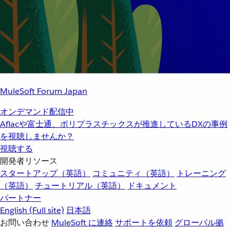
MuleSoft Forum Japan
オンデマンド配信中
Aflacや富士通、ポリプラスチックスが推進しているDXの事例
を視聴しませんか？
視聴する
開発者リソース
スタートアップ（英語）
コミュニティ（英語）
トレーニング
（英語）
チュートリアル（英語）
ドキュメント
パートナー
English
(Full site)
日本語
お問い合わせ
MuleSoft に連絡
サポートを依頼
グローバル拠