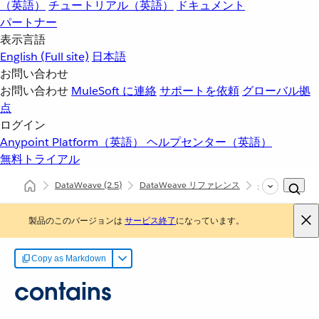
（英語）
チュートリアル（英語）
ドキュメント
パートナー
表示言語
English
(Full site)
日本語
お問い合わせ
お問い合わせ
MuleSoft に連絡
サポートを依頼
グローバル拠
点
ログイン
Anypoint Platform（英語）
ヘルプセンター（英語）
無料トライアル
DataWeave
(2.5)
DataWeave リファレンス
dw::Core
co
製品のこのバージョンは
サービス終了
になっています。
Copy as Markdown
contains