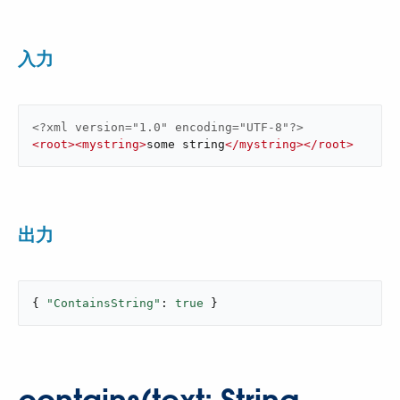
入力
<?xml version="1.0" encoding="UTF-8"?>
<
root
>
<
mystring
>
some string
</
mystring
>
</
root
>
出力
{ 
"ContainsString"
: 
true
 }