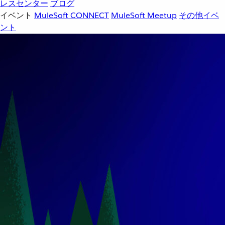
レスセンター
ブログ
イベント
MuleSoft CONNECT
MuleSoft Meetup
その他イベ
ント