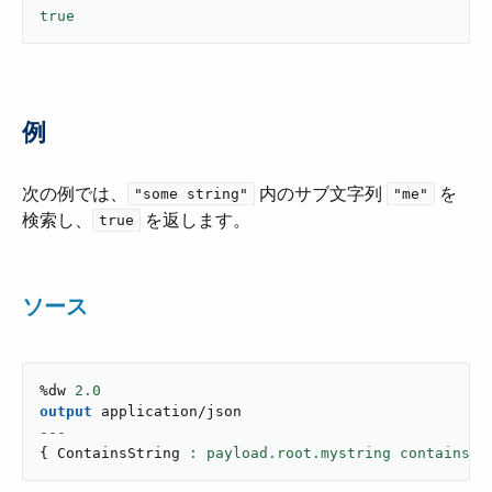
true
例
次の例では、​
​ 内のサブ文字列 ​
​ を
"some string"
"me"
検索し、​
​ を返します。
true
ソース
%dw 
2.0
output
application/json
---
{
 ContainsString 
: payload.root.mystring contains(
"