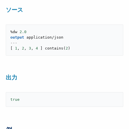
ソース
%dw 
2.0
output
application/json
---
[
1
,
2
,
3
,
4
]
contains
(
2
)
出力
true