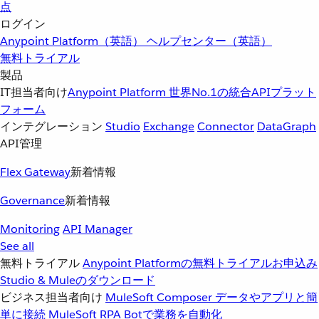
点
ログイン
Anypoint Platform（英語）
ヘルプセンター（英語）
無料トライアル
製品
IT担当者向け
Anypoint Platform
世界No.1の統合APIプラット
フォーム
インテグレーション
Studio
Exchange
Connector
DataGraph
API管理
Flex Gateway
新着情報
Governance
新着情報
Monitoring
API Manager
See all
無料トライアル
Anypoint Platformの無料トライアルお申込み
Studio & Muleのダウンロード
ビジネス担当者向け
MuleSoft Composer
データやアプリと簡
単に接続
MuleSoft RPA
Botで業務を自動化