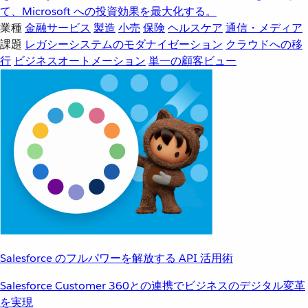
て、Microsoft への投資効果を最大化する。
業種
金融サービス
製造
小売
保険
ヘルスケア
通信・メディア
課題
レガシーシステムのモダナイゼーション
クラウドへの移
行
ビジネスオートメーション
単一の顧客ビュー
Salesforce のフルパワーを解放する API 活用術
Salesforce Customer 360との連携でビジネスのデジタル変革
を実現