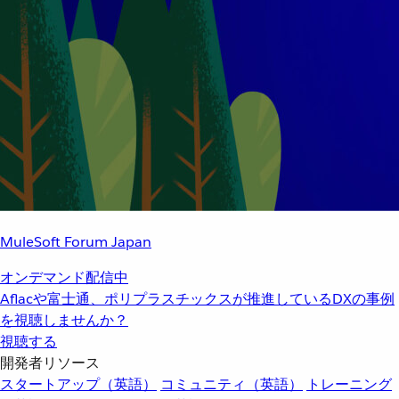
MuleSoft Forum Japan
オンデマンド配信中
Aflacや富士通、ポリプラスチックスが推進しているDXの事例
を視聴しませんか？
視聴する
開発者リソース
スタートアップ（英語）
コミュニティ（英語）
トレーニング