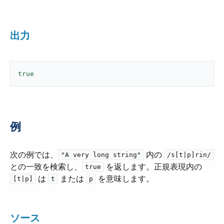
出力
true
例
次の例では、​
​ 内の ​
"A very long string"
/s[t|p]rin/
との一致を検索し、 ​
​ を返します。正規表現内の ​
true
​ は ​
​ または ​
​ を意味します。
[t|p]
t
p
ソース