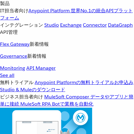
製品
IT担当者向け
Anypoint Platform
世界No.1の統合APIプラット
フォーム
インテグレーション
Studio
Exchange
Connector
DataGraph
API管理
Flex Gateway
新着情報
Governance
新着情報
Monitoring
API Manager
See all
無料トライアル
Anypoint Platformの無料トライアルお申込み
Studio & Muleのダウンロード
ビジネス担当者向け
MuleSoft Composer
データやアプリと簡
単に接続
MuleSoft RPA
Botで業務を自動化