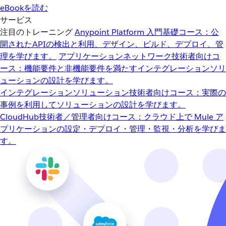
eBookを読む
サービス
注目のトレーニング
Anypoint Platform 入門
基礎コース：公
開されたAPIの検出と利用、デザイン、ビルド、デプロイ、管
理を学びます。
アプリケーションネットワーク
技術者向けコ
ース：機能要件と非機能要件を満たすインテグレーションソリ
ューションの設計を学びます。
インテグレーションソリューション
技術者向けコース：実際の
事例を利用してソリューションの設計を学びます。
CloudHub
技術者／管理者向けコース：クラウド上で Mule ア
プリケーションの設定・デプロイ・管理・監視・分析を学びま
す。