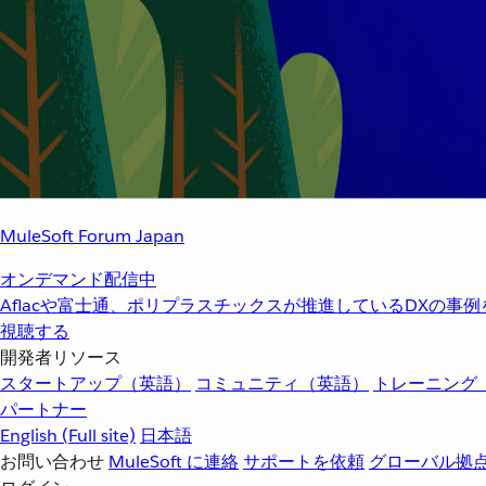
MuleSoft Forum Japan
オンデマンド配信中
Aflacや富士通、ポリプラスチックスが推進しているDXの事
視聴する
開発者リソース
スタートアップ（英語）
コミュニティ（英語）
トレーニング
パートナー
English
(Full site)
日本語
お問い合わせ
MuleSoft に連絡
サポートを依頼
グローバル拠