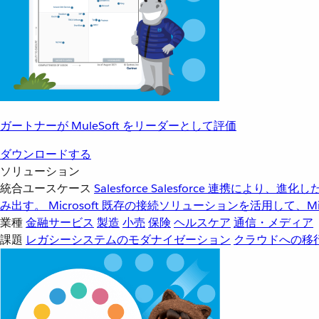
ガートナーが MuleSoft をリーダーとして評価
ダウンロードする
ソリューション
統合ユースケース
Salesforce
Salesforce 連携により、
み出す。
Microsoft
既存の接続ソリューションを活用して、Mic
業種
金融サービス
製造
小売
保険
ヘルスケア
通信・メディア
課題
レガシーシステムのモダナイゼーション
クラウドへの移