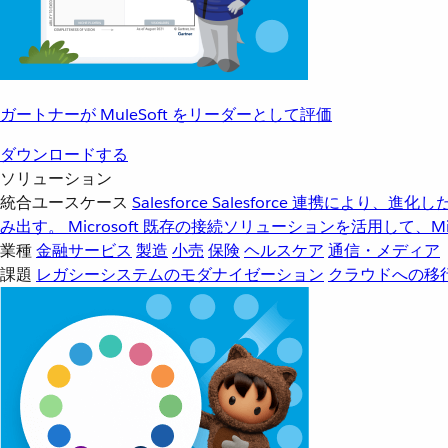
ガートナーが MuleSoft をリーダーとして評価
ダウンロードする
ソリューション
統合ユースケース
Salesforce
Salesforce 連携により、
み出す。
Microsoft
既存の接続ソリューションを活用して、Mic
業種
金融サービス
製造
小売
保険
ヘルスケア
通信・メディア
課題
レガシーシステムのモダナイゼーション
クラウドへの移