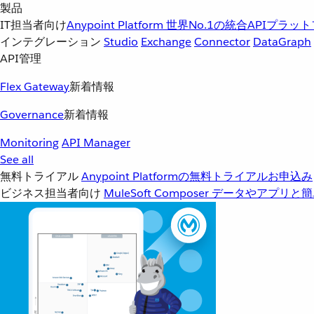
製品
IT担当者向け
Anypoint Platform
世界No.1の統合APIプラッ
インテグレーション
Studio
Exchange
Connector
DataGraph
API管理
Flex Gateway
新着情報
Governance
新着情報
Monitoring
API Manager
See all
無料トライアル
Anypoint Platformの無料トライアルお申込み
ビジネス担当者向け
MuleSoft Composer
データやアプリと簡