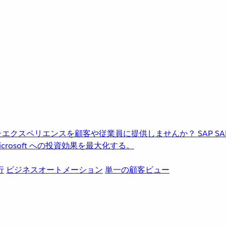
進化したエクスペリエンスを顧客や従業員に提供しませんか？
SAP
S
rosoft への投資効果を最大化する。
行
ビジネスオートメーション
単一の顧客ビュー