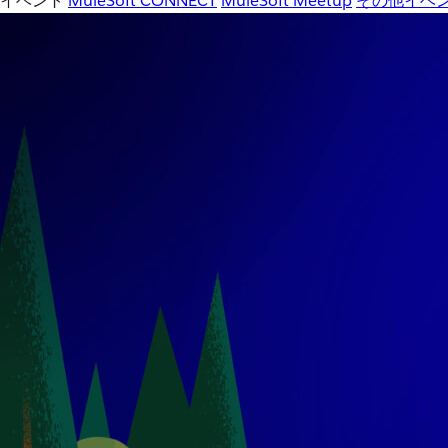
イベント
MuleSoft CONNECT
MuleSoft Meetup
その他イベ