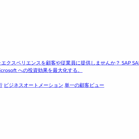
進化したエクスペリエンスを顧客や従業員に提供しませんか？
SAP
S
rosoft への投資効果を最大化する。
行
ビジネスオートメーション
単一の顧客ビュー