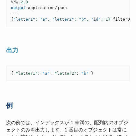
%dw 
2.0
output
application/json
---
{
"letter1"
: 
"a"
,
"letter2"
: 
"b"
,
"id"
: 
1
}
filterObj
出力
{ 
"letter1"
: 
"a"
, 
"letter2"
: 
"b"
 }
例
次の例では、インデックスが 1 未満の、配列内のオブジ
ェクトのみを出力します。1 番目のオブジェクトは常に