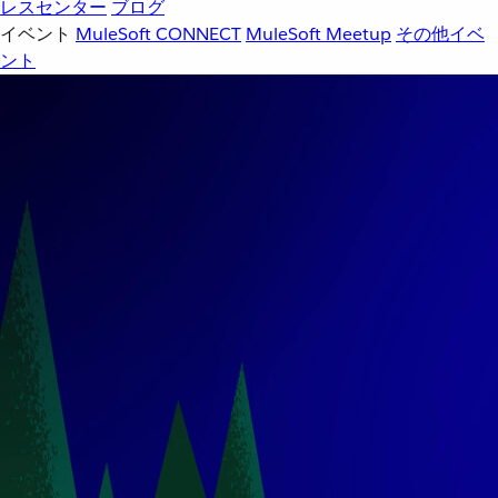
レスセンター
ブログ
イベント
MuleSoft CONNECT
MuleSoft Meetup
その他イベ
ント