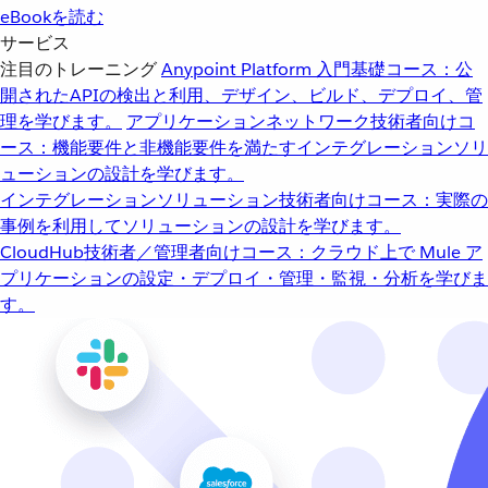
eBookを読む
サービス
注目のトレーニング
Anypoint Platform 入門
基礎コース：公
開されたAPIの検出と利用、デザイン、ビルド、デプロイ、管
理を学びます。
アプリケーションネットワーク
技術者向けコ
ース：機能要件と非機能要件を満たすインテグレーションソリ
ューションの設計を学びます。
インテグレーションソリューション
技術者向けコース：実際の
事例を利用してソリューションの設計を学びます。
CloudHub
技術者／管理者向けコース：クラウド上で Mule ア
プリケーションの設定・デプロイ・管理・監視・分析を学びま
す。