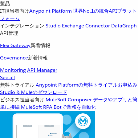
製品
IT担当者向け
Anypoint Platform
世界No.1の統合APIプラット
フォーム
インテグレーション
Studio
Exchange
Connector
DataGraph
API管理
Flex Gateway
新着情報
Governance
新着情報
Monitoring
API Manager
See all
無料トライアル
Anypoint Platformの無料トライアルお申込み
Studio & Muleのダウンロード
ビジネス担当者向け
MuleSoft Composer
データやアプリと簡
単に接続
MuleSoft RPA
Botで業務を自動化