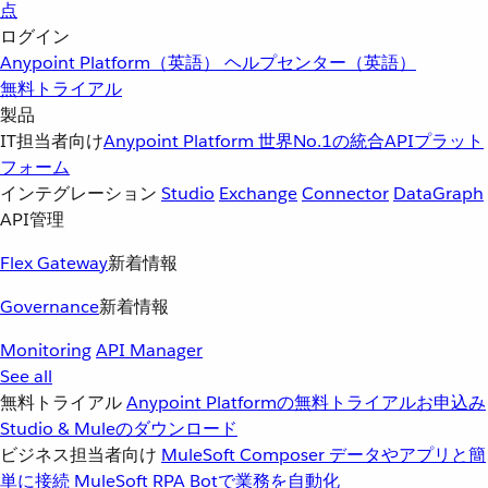
点
ログイン
Anypoint Platform（英語）
ヘルプセンター（英語）
無料トライアル
製品
IT担当者向け
Anypoint Platform
世界No.1の統合APIプラット
フォーム
インテグレーション
Studio
Exchange
Connector
DataGraph
API管理
Flex Gateway
新着情報
Governance
新着情報
Monitoring
API Manager
See all
無料トライアル
Anypoint Platformの無料トライアルお申込み
Studio & Muleのダウンロード
ビジネス担当者向け
MuleSoft Composer
データやアプリと簡
単に接続
MuleSoft RPA
Botで業務を自動化