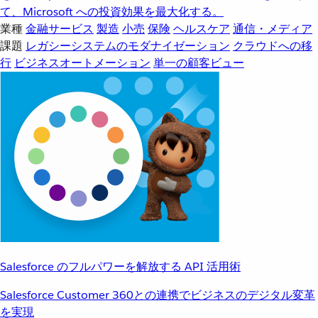
て、Microsoft への投資効果を最大化する。
業種
金融サービス
製造
小売
保険
ヘルスケア
通信・メディア
課題
レガシーシステムのモダナイゼーション
クラウドへの移
行
ビジネスオートメーション
単一の顧客ビュー
Salesforce のフルパワーを解放する API 活用術
Salesforce Customer 360との連携でビジネスのデジタル変革
を実現