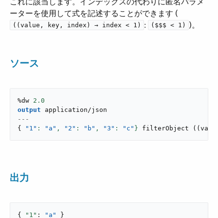
これに該当します。インデックスの代わりに匿名パラメ
ーターを使用して式を記述することができます (​
​:
​)。
((value, key, index) → index < 1)
($$$ < 1)
ソース
%dw 
2.0
output
application/json
---
{
"1"
: 
"a"
,
"2"
: 
"b"
,
"3"
: 
"c"
}
filterObject
(
(
valu
出力
{ 
"1"
: 
"a"
 }