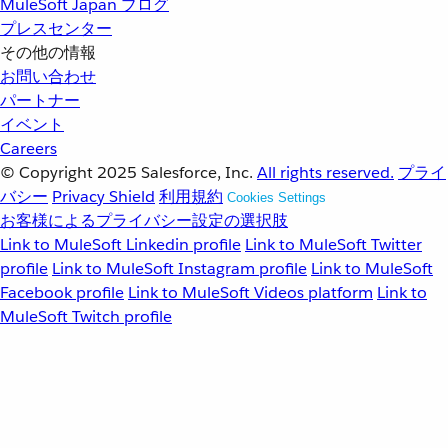
MuleSoft Japan ブログ
プレスセンター
その他の情報
お問い合わせ
パートナー
イベント
Careers
© Copyright 2025
Salesforce, Inc.
All rights reserved.
プライ
バシー
Privacy Shield
利用規約
Cookies Settings
お客様によるプライバシー設定の選択肢
Link to MuleSoft Linkedin profile
Link to MuleSoft Twitter
profile
Link to MuleSoft Instagram profile
Link to MuleSoft
Facebook profile
Link to MuleSoft Videos platform
Link to
MuleSoft Twitch profile