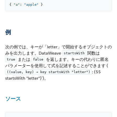
{ 
"a"
: 
"apple"
 }
例
次の例では、キーが「letter」で開始するオブジェクトの
みを出力します。DataWeave ​
​ 関数は ​
startsWith
​ または ​
​ を返します。キーの代わりに匿名
true
false
パラメーターを使用して式を記述することができます (​
​: ($$
((value, key) → key startsWith "letter")
startsWith "letter")`)。
ソース