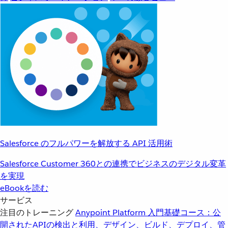
Salesforce のフルパワーを解放する API 活用術
Salesforce Customer 360との連携でビジネスのデジタル変革
を実現
eBookを読む
サービス
注目のトレーニング
Anypoint Platform 入門
基礎コース：公
開されたAPIの検出と利用、デザイン、ビルド、デプロイ、管