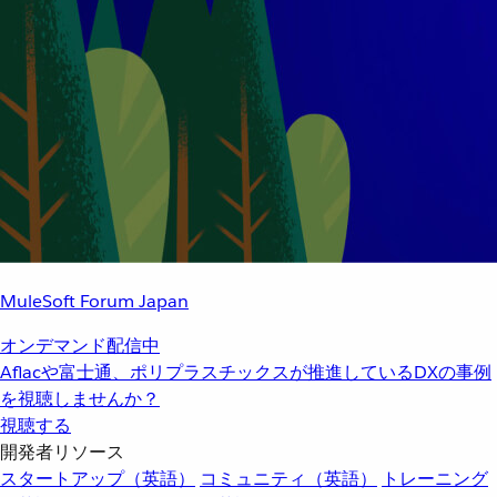
MuleSoft Forum Japan
オンデマンド配信中
Aflacや富士通、ポリプラスチックスが推進しているDXの事例
を視聴しませんか？
視聴する
開発者リソース
スタートアップ（英語）
コミュニティ（英語）
トレーニング