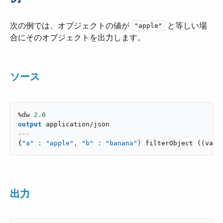
次の例では、オブジェクトの値が ​
​ と等しい場
"apple"
合にそのオブジェクトを出力します。
ソース
%dw 
2.0
output
application/json
---
{
"a"
: 
"apple"
,
"b"
: 
"banana"
}
filterObject
(
(
valu
出力