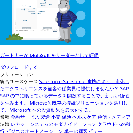
ガートナーが MuleSoft をリーダーとして評価
ダウンロードする
ソリューション
統合ユースケース
Salesforce
Salesforce 連携により、進化し
たエクスペリエンスを顧客や従業員に提供しませんか？
SAP
SAP の中に眠っているデータを開放することで、新しい価値
を生み出す。
Microsoft
既存の接続ソリューションを活用し
て、Microsoft への投資効果を最大化する。
業種
金融サービス
製造
小売
保険
ヘルスケア
通信・メディア
課題
レガシーシステムのモダナイゼーション
クラウドへの移
行
ビジネスオートメーション
単一の顧客ビュー