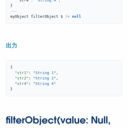
    str4 
: 
"String 4"
,
}
---
myObject filterObject $ 
!=
null
出力
{

"str1"
: 
"String 1"
,

"str2"
: 
"String 2"
,

"str4"
: 
"String 4"
}
filterObject(value: Null,