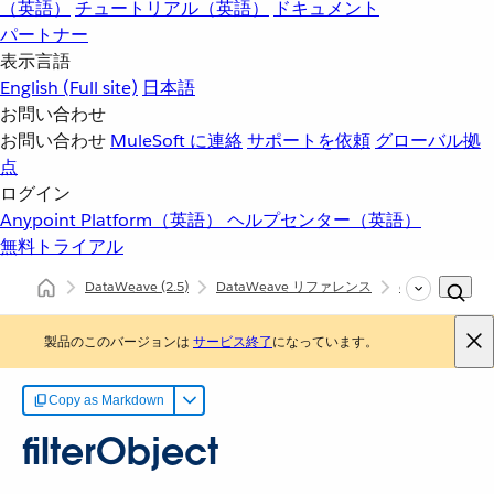
（英語）
チュートリアル（英語）
ドキュメント
パートナー
表示言語
English
(Full site)
日本語
お問い合わせ
お問い合わせ
MuleSoft に連絡
サポートを依頼
グローバル拠
点
ログイン
Anypoint Platform（英語）
ヘルプセンター（英語）
無料トライアル
DataWeave
(2.5)
DataWeave リファレンス
dw::Core
fi
製品のこのバージョンは
サービス終了
になっています。
Copy as Markdown
filterObject