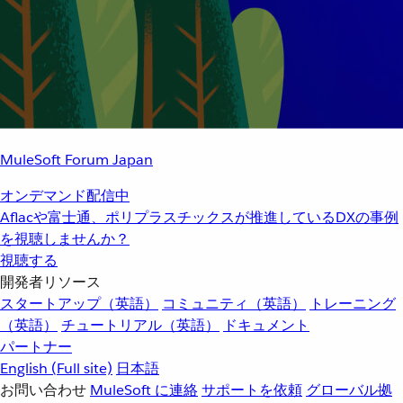
MuleSoft Forum Japan
オンデマンド配信中
Aflacや富士通、ポリプラスチックスが推進しているDXの事例
を視聴しませんか？
視聴する
開発者リソース
スタートアップ（英語）
コミュニティ（英語）
トレーニング
（英語）
チュートリアル（英語）
ドキュメント
パートナー
English
(Full site)
日本語
お問い合わせ
MuleSoft に連絡
サポートを依頼
グローバル拠