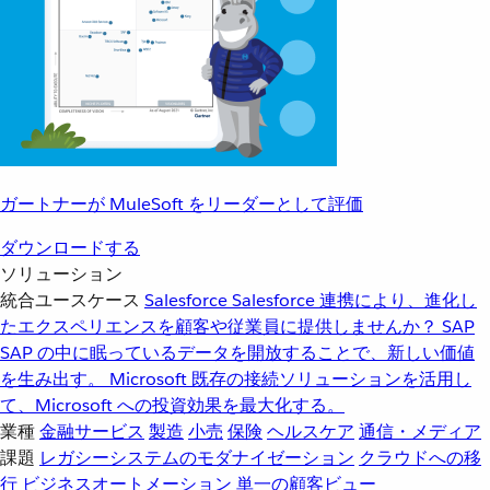
ガートナーが MuleSoft をリーダーとして評価
ダウンロードする
ソリューション
統合ユースケース
Salesforce
Salesforce 連携により、進化し
たエクスペリエンスを顧客や従業員に提供しませんか？
SAP
SAP の中に眠っているデータを開放することで、新しい価値
を生み出す。
Microsoft
既存の接続ソリューションを活用し
て、Microsoft への投資効果を最大化する。
業種
金融サービス
製造
小売
保険
ヘルスケア
通信・メディア
課題
レガシーシステムのモダナイゼーション
クラウドへの移
行
ビジネスオートメーション
単一の顧客ビュー