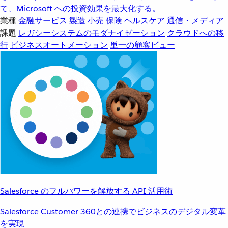
て、Microsoft への投資効果を最大化する。
業種
金融サービス
製造
小売
保険
ヘルスケア
通信・メディア
課題
レガシーシステムのモダナイゼーション
クラウドへの移
行
ビジネスオートメーション
単一の顧客ビュー
Salesforce のフルパワーを解放する API 活用術
Salesforce Customer 360との連携でビジネスのデジタル変革
を実現