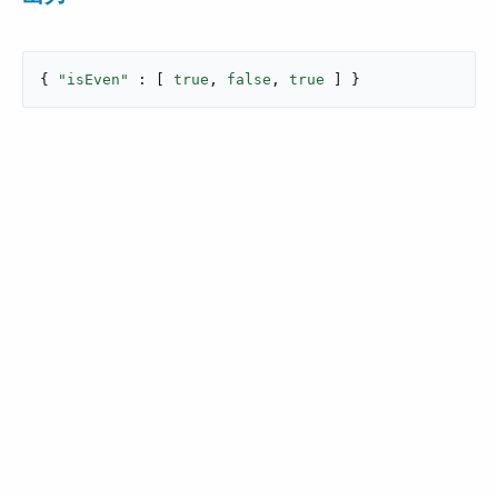
{ 
"isEven"
 : [ 
true
, 
false
, 
true
 ] }