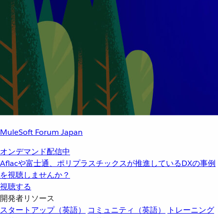
MuleSoft Forum Japan
オンデマンド配信中
Aflacや富士通、ポリプラスチックスが推進しているDXの事例
を視聴しませんか？
視聴する
開発者リソース
スタートアップ（英語）
コミュニティ（英語）
トレーニング