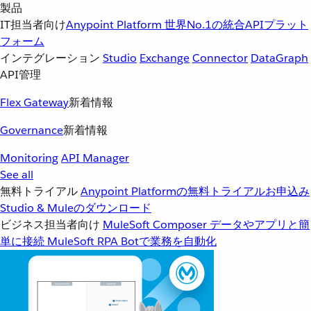
製品
IT担当者向け
Anypoint Platform
世界No.1の統合APIプラット
フォーム
インテグレーション
Studio
Exchange
Connector
DataGraph
API管理
Flex Gateway
新着情報
Governance
新着情報
Monitoring
API Manager
See all
無料トライアル
Anypoint Platformの無料トライアルお申込み
Studio & Muleのダウンロード
ビジネス担当者向け
MuleSoft Composer
データやアプリと簡
単に接続
MuleSoft RPA
Botで業務を自動化