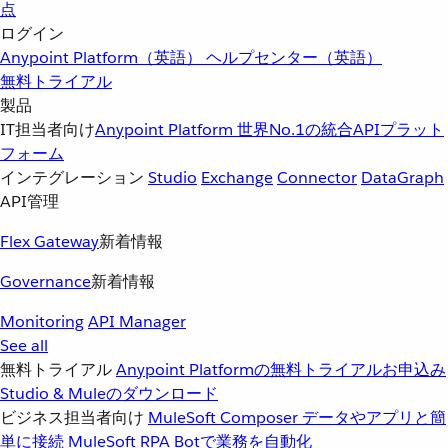
点
ログイン
Anypoint Platform（英語）
ヘルプセンター（英語）
無料トライアル
製品
IT担当者向け
Anypoint Platform
世界No.1の統合APIプラット
フォーム
インテグレーション
Studio
Exchange
Connector
DataGraph
API管理
Flex Gateway
新着情報
Governance
新着情報
Monitoring
API Manager
See all
無料トライアル
Anypoint Platformの無料トライアルお申込み
Studio & Muleのダウンロード
ビジネス担当者向け
MuleSoft Composer
データやアプリと簡
単に接続
MuleSoft RPA
Botで業務を自動化