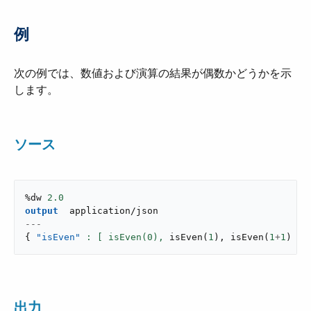
例
次の例では、数値および演算の結果が偶数かどうかを示
します。
ソース
%dw 
2.0
output
application/json
---
{
"isEven"
: [ isEven(
0
),
isEven
(
1
)
,
isEven
(
1
+
1
)
]
出力