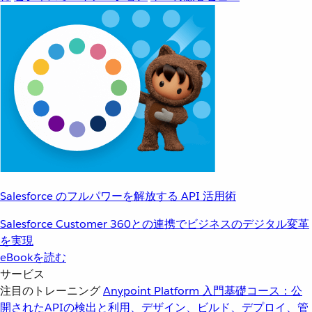
Salesforce のフルパワーを解放する API 活用術
Salesforce Customer 360との連携でビジネスのデジタル変革
を実現
eBookを読む
サービス
注目のトレーニング
Anypoint Platform 入門
基礎コース：公
開されたAPIの検出と利用、デザイン、ビルド、デプロイ、管