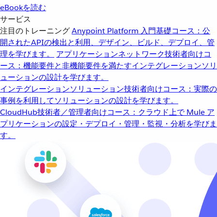
eBookを読む
サービス
注目のトレーニング
Anypoint Platform 入門
基礎コース：公
開されたAPIの検出と利用、デザイン、ビルド、デプロイ、管
理を学びます。
アプリケーションネットワーク
技術者向けコ
ース：機能要件と非機能要件を満たすインテグレーションソリ
ューションの設計を学びます。
インテグレーションソリューション
技術者向けコース：実際の
事例を利用してソリューションの設計を学びます。
CloudHub
技術者／管理者向けコース：クラウド上で Mule ア
プリケーションの設定・デプロイ・管理・監視・分析を学びま
す。