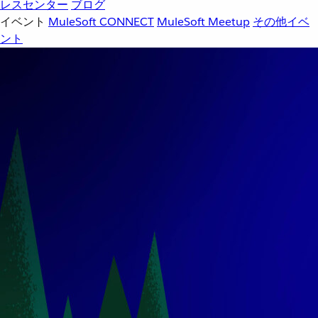
レスセンター
ブログ
イベント
MuleSoft CONNECT
MuleSoft Meetup
その他イベ
ント