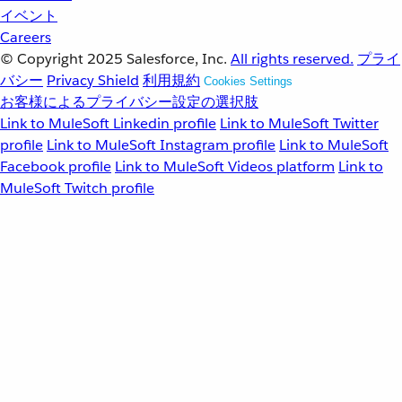
イベント
Careers
© Copyright 2025
Salesforce, Inc.
All rights reserved.
プライ
バシー
Privacy Shield
利用規約
Cookies Settings
お客様によるプライバシー設定の選択肢
Link to MuleSoft Linkedin profile
Link to MuleSoft Twitter
profile
Link to MuleSoft Instagram profile
Link to MuleSoft
Facebook profile
Link to MuleSoft Videos platform
Link to
MuleSoft Twitch profile