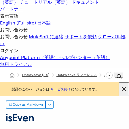
（英語）
チュートリアル（英語）
ドキュメント
パートナー
表示言語
English
(Full site)
日本語
お問い合わせ
お問い合わせ
MuleSoft に連絡
サポートを依頼
グローバル拠
点
ログイン
Anypoint Platform（英語）
ヘルプセンター（英語）
無料トライアル
DataWeave
(2.5)
DataWeave リファレンス
dw::Core
is
製品のこのバージョンは
サービス終了
になっています。
Copy as Markdown
isEven