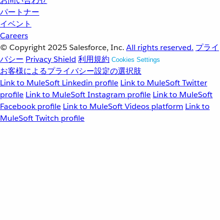
お問い合わせ
パートナー
イベント
Careers
© Copyright 2025
Salesforce, Inc.
All rights reserved.
プライ
バシー
Privacy Shield
利用規約
Cookies Settings
お客様によるプライバシー設定の選択肢
Link to MuleSoft Linkedin profile
Link to MuleSoft Twitter
profile
Link to MuleSoft Instagram profile
Link to MuleSoft
Facebook profile
Link to MuleSoft Videos platform
Link to
MuleSoft Twitch profile