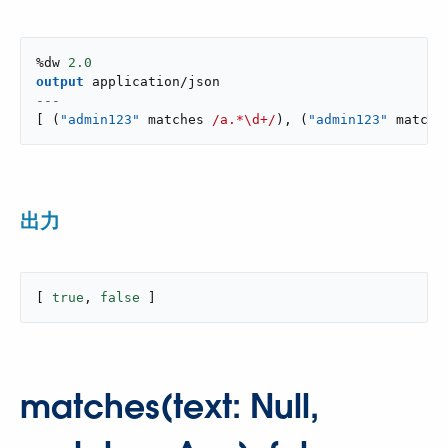
%dw 
2.0
output
application/json
---
[
(
"admin123"
 matches 
/a.*\d+/
)
,
(
"admin123"
 matche
出力
[ 
true
, 
false
 ]
matches(text: Null,