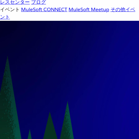
レスセンター
ブログ
イベント
MuleSoft CONNECT
MuleSoft Meetup
その他イベ
ント