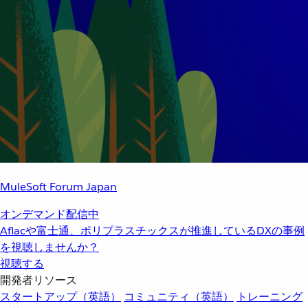
MuleSoft Forum Japan
オンデマンド配信中
Aflacや富士通、ポリプラスチックスが推進しているDXの事例
を視聴しませんか？
視聴する
開発者リソース
スタートアップ（英語）
コミュニティ（英語）
トレーニング