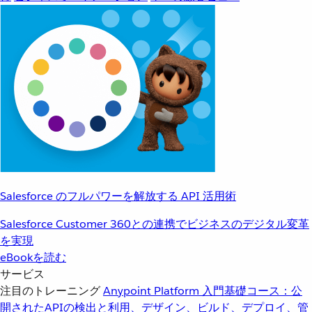
Salesforce のフルパワーを解放する API 活用術
Salesforce Customer 360との連携でビジネスのデジタル変革
を実現
eBookを読む
サービス
注目のトレーニング
Anypoint Platform 入門
基礎コース：公
開されたAPIの検出と利用、デザイン、ビルド、デプロイ、管