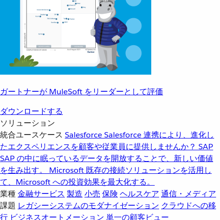
ガートナーが MuleSoft をリーダーとして評価
ダウンロードする
ソリューション
統合ユースケース
Salesforce
Salesforce 連携により、進化し
たエクスペリエンスを顧客や従業員に提供しませんか？
SAP
SAP の中に眠っているデータを開放することで、新しい価値
を生み出す。
Microsoft
既存の接続ソリューションを活用し
て、Microsoft への投資効果を最大化する。
業種
金融サービス
製造
小売
保険
ヘルスケア
通信・メディア
課題
レガシーシステムのモダナイゼーション
クラウドへの移
行
ビジネスオートメーション
単一の顧客ビュー