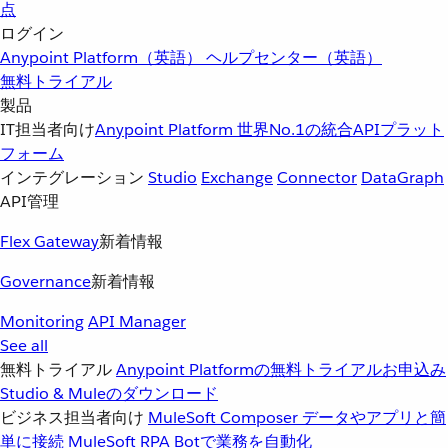
点
ログイン
Anypoint Platform（英語）
ヘルプセンター（英語）
無料トライアル
製品
IT担当者向け
Anypoint Platform
世界No.1の統合APIプラット
フォーム
インテグレーション
Studio
Exchange
Connector
DataGraph
API管理
Flex Gateway
新着情報
Governance
新着情報
Monitoring
API Manager
See all
無料トライアル
Anypoint Platformの無料トライアルお申込み
Studio & Muleのダウンロード
ビジネス担当者向け
MuleSoft Composer
データやアプリと簡
単に接続
MuleSoft RPA
Botで業務を自動化