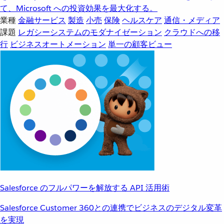
て、Microsoft への投資効果を最大化する。
業種
金融サービス
製造
小売
保険
ヘルスケア
通信・メディア
課題
レガシーシステムのモダナイゼーション
クラウドへの移
行
ビジネスオートメーション
単一の顧客ビュー
Salesforce のフルパワーを解放する API 活用術
Salesforce Customer 360との連携でビジネスのデジタル変革
を実現