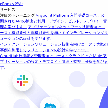
eBookを読む
サービス
注目のトレーニング
Anypoint Platform 入門
基礎コース：公
開されたAPIの検出と利用、デザイン、ビルド、デプロイ、管
理を学びます。
アプリケーションネットワーク
技術者向けコ
ース：機能要件と非機能要件を満たすインテグレーションソリ
ューションの設計を学びます。
インテグレーションソリューション
技術者向けコース：実際の
事例を利用してソリューションの設計を学びます。
CloudHub
技術者／管理者向けコース：クラウド上で Mule ア
プリケーションの設定・デプロイ・管理・監視・分析を学びま
す。