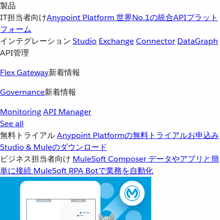
製品
IT担当者向け
Anypoint Platform
世界No.1の統合APIプラット
フォーム
インテグレーション
Studio
Exchange
Connector
DataGraph
API管理
Flex Gateway
新着情報
Governance
新着情報
Monitoring
API Manager
See all
無料トライアル
Anypoint Platformの無料トライアルお申込み
Studio & Muleのダウンロード
ビジネス担当者向け
MuleSoft Composer
データやアプリと簡
単に接続
MuleSoft RPA
Botで業務を自動化