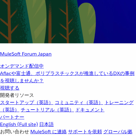
MuleSoft Forum Japan
オンデマンド配信中
Aflacや富士通、ポリプラスチックスが推進しているDXの事例
を視聴しませんか？
視聴する
開発者リソース
スタートアップ（英語）
コミュニティ（英語）
トレーニング
（英語）
チュートリアル（英語）
ドキュメント
パートナー
English
(Full site)
日本語
お問い合わせ
MuleSoft に連絡
サポートを依頼
グローバル拠