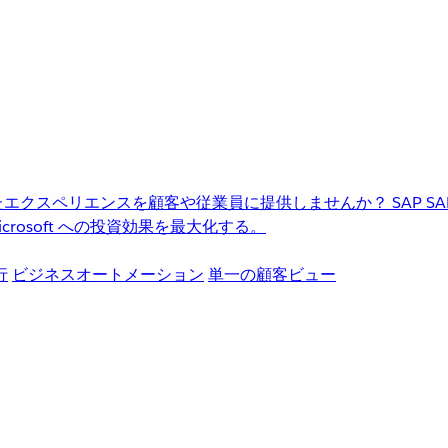
進化したエクスペリエンスを顧客や従業員に提供しませんか？
SAP
S
rosoft への投資効果を最大化する。
行
ビジネスオートメーション
単一の顧客ビュー