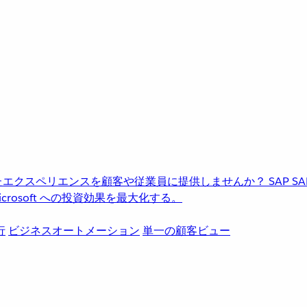
進化したエクスペリエンスを顧客や従業員に提供しませんか？
SAP
S
rosoft への投資効果を最大化する。
行
ビジネスオートメーション
単一の顧客ビュー