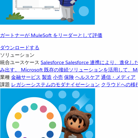
ガートナーが MuleSoft をリーダーとして評価
ダウンロードする
ソリューション
統合ユースケース
Salesforce
Salesforce 連携により、
み出す。
Microsoft
既存の接続ソリューションを活用して、Mic
業種
金融サービス
製造
小売
保険
ヘルスケア
通信・メディア
課題
レガシーシステムのモダナイゼーション
クラウドへの移