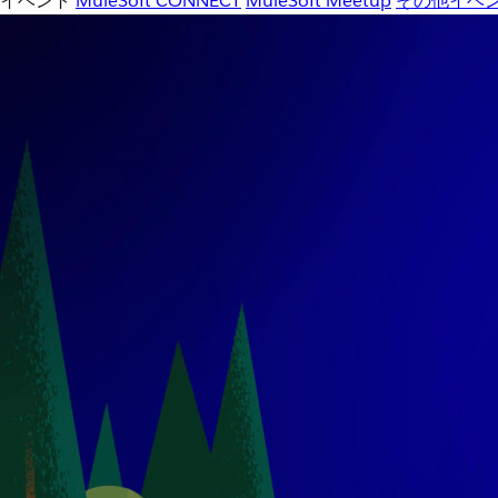
イベント
MuleSoft CONNECT
MuleSoft Meetup
その他イベ