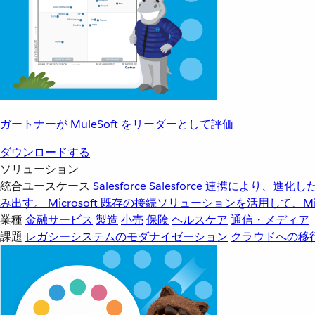
ガートナーが MuleSoft をリーダーとして評価
ダウンロードする
ソリューション
統合ユースケース
Salesforce
Salesforce 連携により、
み出す。
Microsoft
既存の接続ソリューションを活用して、Mic
業種
金融サービス
製造
小売
保険
ヘルスケア
通信・メディア
課題
レガシーシステムのモダナイゼーション
クラウドへの移