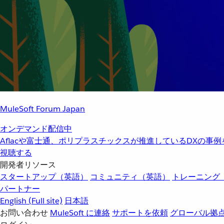
MuleSoft Forum Japan
オンデマンド配信中
Aflacや富士通、ポリプラスチックスが推進しているDXの事
視聴する
開発者リソース
スタートアップ（英語）
コミュニティ（英語）
トレーニング
パートナー
English
(Full site)
日本語
お問い合わせ
MuleSoft に連絡
サポートを依頼
グローバル拠