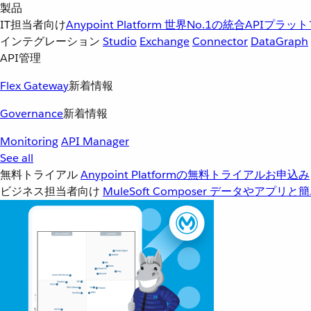
製品
IT担当者向け
Anypoint Platform
世界No.1の統合APIプラッ
インテグレーション
Studio
Exchange
Connector
DataGraph
API管理
Flex Gateway
新着情報
Governance
新着情報
Monitoring
API Manager
See all
無料トライアル
Anypoint Platformの無料トライアルお申込み
ビジネス担当者向け
MuleSoft Composer
データやアプリと簡