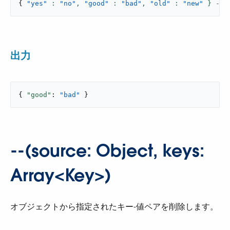
{
"yes"
: 
"no"
,
"good"
: 
"bad"
,
"old"
: 
"new"
 }
--
出力
{ 
"good"
: 
"bad"
 }
--(source: Object, keys:
Array<Key>)
オブジェクトから指定されたキー-値ペアを削除します。