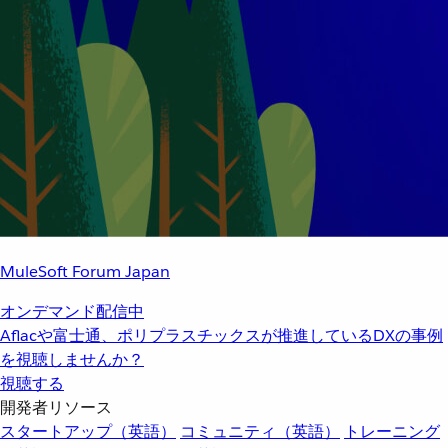
MuleSoft Forum Japan
オンデマンド配信中
Aflacや富士通、ポリプラスチックスが推進しているDXの事例
を視聴しませんか？
視聴する
開発者リソース
スタートアップ（英語）
コミュニティ（英語）
トレーニング