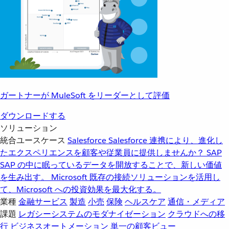
ガートナーが MuleSoft をリーダーとして評価
ダウンロードする
ソリューション
統合ユースケース
Salesforce
Salesforce 連携により、進化し
たエクスペリエンスを顧客や従業員に提供しませんか？
SAP
SAP の中に眠っているデータを開放することで、新しい価値
を生み出す。
Microsoft
既存の接続ソリューションを活用し
て、Microsoft への投資効果を最大化する。
業種
金融サービス
製造
小売
保険
ヘルスケア
通信・メディア
課題
レガシーシステムのモダナイゼーション
クラウドへの移
行
ビジネスオートメーション
単一の顧客ビュー