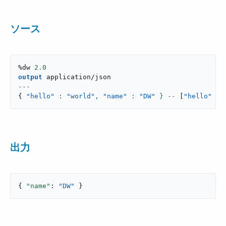
ソース
%dw 
2.0
output
application/json
---
{
"hello"
: 
"world"
,
"name"
: 
"DW"
 }
--
[
"hello"
as
出力
{ 
"name"
: 
"DW"
 }