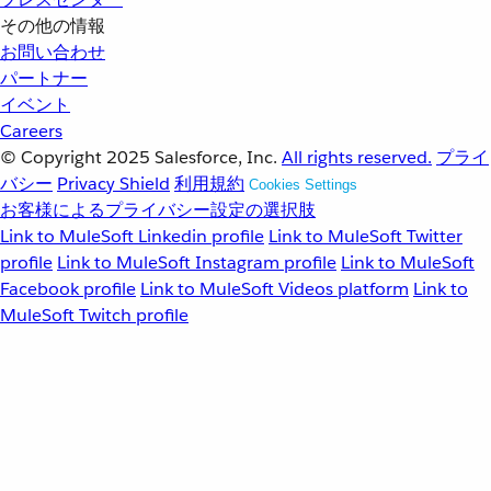
その他の情報
お問い合わせ
パートナー
イベント
Careers
© Copyright 2025
Salesforce, Inc.
All rights reserved.
プライ
バシー
Privacy Shield
利用規約
Cookies Settings
お客様によるプライバシー設定の選択肢
Link to MuleSoft Linkedin profile
Link to MuleSoft Twitter
profile
Link to MuleSoft Instagram profile
Link to MuleSoft
Facebook profile
Link to MuleSoft Videos platform
Link to
MuleSoft Twitch profile