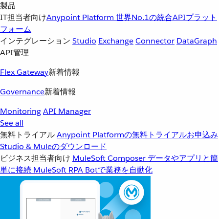
製品
IT担当者向け
Anypoint Platform
世界No.1の統合APIプラット
フォーム
インテグレーション
Studio
Exchange
Connector
DataGraph
API管理
Flex Gateway
新着情報
Governance
新着情報
Monitoring
API Manager
See all
無料トライアル
Anypoint Platformの無料トライアルお申込み
Studio & Muleのダウンロード
ビジネス担当者向け
MuleSoft Composer
データやアプリと簡
単に接続
MuleSoft RPA
Botで業務を自動化