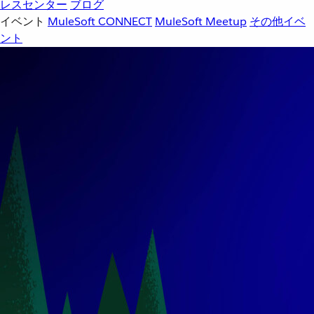
レスセンター
ブログ
イベント
MuleSoft CONNECT
MuleSoft Meetup
その他イベ
ント