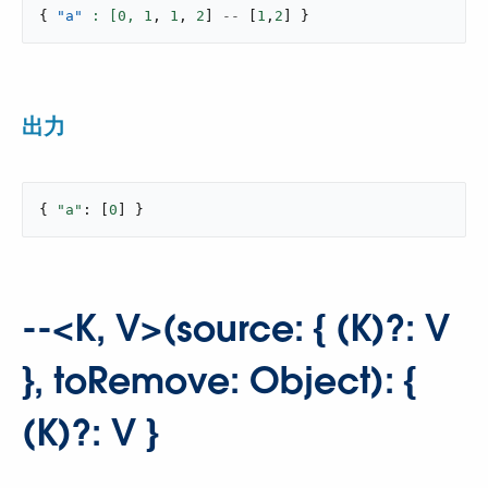
{
"a"
: [
0
,
1
,
1
,
2
]
--
[
1
,
2
]
}
出力
{ 
"a"
: [
0
] }
--<K, V>(source: { (K)?: V
}, toRemove: Object): {
(K)?: V }