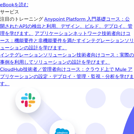
eBookを読む
サービス
注目のトレーニング
Anypoint Platform 入門
基礎コース：公
開されたAPIの検出と利用、デザイン、ビルド、デプロイ、管
理を学びます。
アプリケーションネットワーク
技術者向けコ
ース：機能要件と非機能要件を満たすインテグレーションソリ
ューションの設計を学びます。
インテグレーションソリューション
技術者向けコース：実際の
事例を利用してソリューションの設計を学びます。
CloudHub
技術者／管理者向けコース：クラウド上で Mule ア
プリケーションの設定・デプロイ・管理・監視・分析を学びま
す。