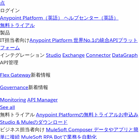
点
ログイン
Anypoint Platform（英語）
ヘルプセンター（英語）
無料トライアル
製品
IT担当者向け
Anypoint Platform
世界No.1の統合APIプラット
フォーム
インテグレーション
Studio
Exchange
Connector
DataGraph
API管理
Flex Gateway
新着情報
Governance
新着情報
Monitoring
API Manager
See all
無料トライアル
Anypoint Platformの無料トライアルお申込み
Studio & Muleのダウンロード
ビジネス担当者向け
MuleSoft Composer
データやアプリと簡
単に接続
MuleSoft RPA
Botで業務を自動化