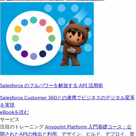
Salesforce のフルパワーを解放する API 活用術
Salesforce Customer 360との連携でビジネスのデジタル変革
を実現
eBookを読む
サービス
注目のトレーニング
Anypoint Platform 入門
基礎コース：公
開されたAPIの検出と利用、デザイン、ビルド、デプロイ、管