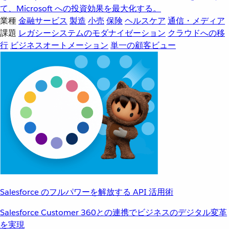
て、Microsoft への投資効果を最大化する。
業種
金融サービス
製造
小売
保険
ヘルスケア
通信・メディア
課題
レガシーシステムのモダナイゼーション
クラウドへの移
行
ビジネスオートメーション
単一の顧客ビュー
Salesforce のフルパワーを解放する API 活用術
Salesforce Customer 360との連携でビジネスのデジタル変革
を実現