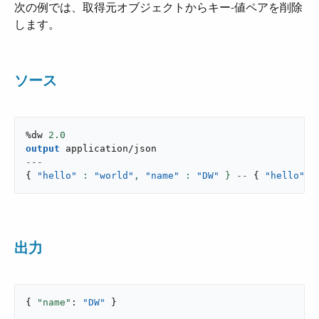
次の例では、取得元オブジェクトからキー-値ペアを削除
します。
ソース
%dw 
2.0
output
application/json
---
{
"hello"
: 
"world"
,
"name"
: 
"DW"
 }
--
{
"hello"
:
出力
{ 
"name"
: 
"DW"
 }