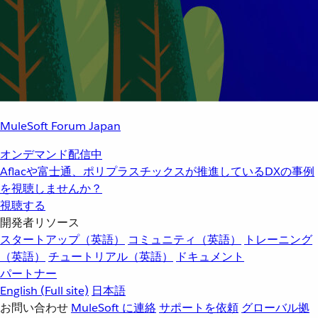
MuleSoft Forum Japan
オンデマンド配信中
Aflacや富士通、ポリプラスチックスが推進しているDXの事例
を視聴しませんか？
視聴する
開発者リソース
スタートアップ（英語）
コミュニティ（英語）
トレーニング
（英語）
チュートリアル（英語）
ドキュメント
パートナー
English
(Full site)
日本語
お問い合わせ
MuleSoft に連絡
サポートを依頼
グローバル拠