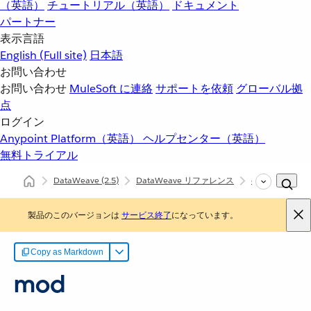
（英語）
チュートリアル（英語）
ドキュメント
パートナー
表示言語
English
(Full site)
日本語
お問い合わせ
お問い合わせ
MuleSoft に連絡
サポートを依頼
グローバル拠
点
ログイン
Anypoint Platform（英語）
ヘルプセンター（英語）
無料トライアル
DataWeave
(2.5)
DataWeave リファレンス
dw::Core
m
製品のこのバージョンは
サービス終了
になっています。
Copy as Markdown
mod