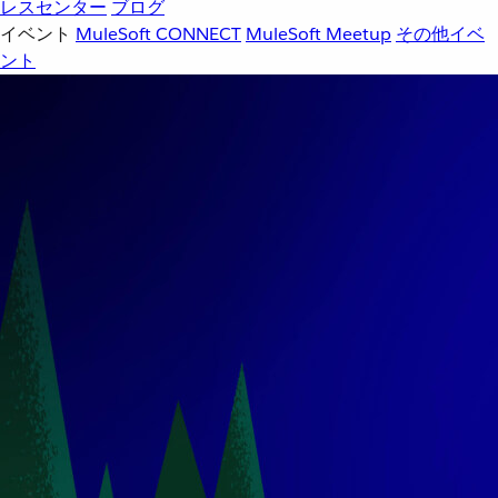
レスセンター
ブログ
イベント
MuleSoft CONNECT
MuleSoft Meetup
その他イベ
ント