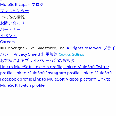
MuleSoft Japan ブログ
プレスセンター
その他の情報
お問い合わせ
パートナー
イベント
Careers
© Copyright 2025
Salesforce, Inc.
All rights reserved.
プライ
バシー
Privacy Shield
利用規約
Cookies Settings
お客様によるプライバシー設定の選択肢
Link to MuleSoft Linkedin profile
Link to MuleSoft Twitter
profile
Link to MuleSoft Instagram profile
Link to MuleSoft
Facebook profile
Link to MuleSoft Videos platform
Link to
MuleSoft Twitch profile