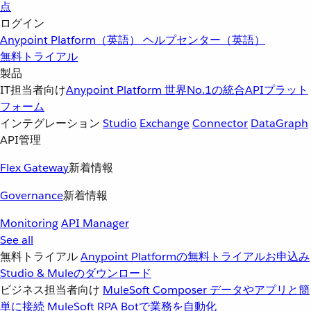
点
ログイン
Anypoint Platform（英語）
ヘルプセンター（英語）
無料トライアル
製品
IT担当者向け
Anypoint Platform
世界No.1の統合APIプラット
フォーム
インテグレーション
Studio
Exchange
Connector
DataGraph
API管理
Flex Gateway
新着情報
Governance
新着情報
Monitoring
API Manager
See all
無料トライアル
Anypoint Platformの無料トライアルお申込み
Studio & Muleのダウンロード
ビジネス担当者向け
MuleSoft Composer
データやアプリと簡
単に接続
MuleSoft RPA
Botで業務を自動化