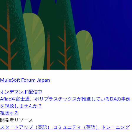
MuleSoft Forum Japan
オンデマンド配信中
Aflacや富士通、ポリプラスチックスが推進しているDXの事例
を視聴しませんか？
視聴する
開発者リソース
スタートアップ（英語）
コミュニティ（英語）
トレーニング