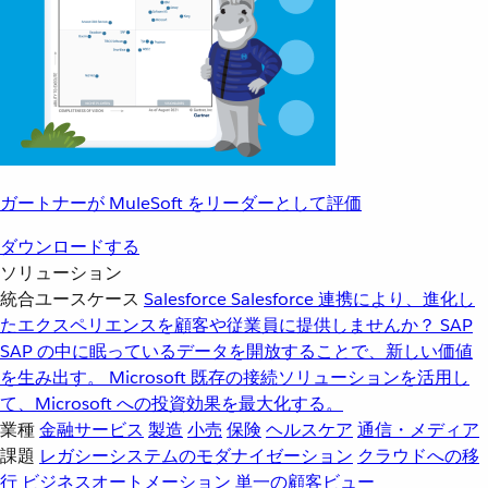
ガートナーが MuleSoft をリーダーとして評価
ダウンロードする
ソリューション
統合ユースケース
Salesforce
Salesforce 連携により、進化し
たエクスペリエンスを顧客や従業員に提供しませんか？
SAP
SAP の中に眠っているデータを開放することで、新しい価値
を生み出す。
Microsoft
既存の接続ソリューションを活用し
て、Microsoft への投資効果を最大化する。
業種
金融サービス
製造
小売
保険
ヘルスケア
通信・メディア
課題
レガシーシステムのモダナイゼーション
クラウドへの移
行
ビジネスオートメーション
単一の顧客ビュー