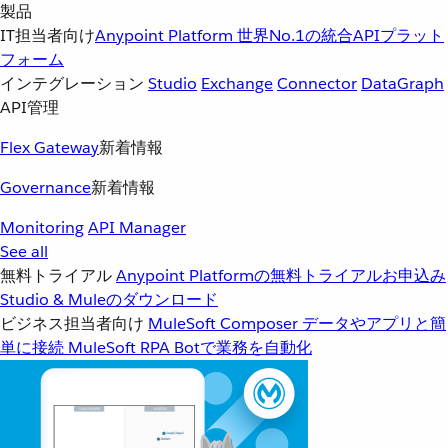
製品
IT担当者向け
Anypoint Platform
世界No.1の統合APIプラット
フォーム
インテグレーション
Studio
Exchange
Connector
DataGraph
API管理
Flex Gateway
新着情報
Governance
新着情報
Monitoring
API Manager
See all
無料トライアル
Anypoint Platformの無料トライアルお申込み
Studio & Muleのダウンロード
ビジネス担当者向け
MuleSoft Composer
データやアプリと簡
単に接続
MuleSoft RPA
Botで業務を自動化