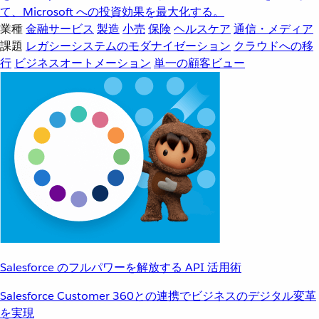
て、Microsoft への投資効果を最大化する。
業種
金融サービス
製造
小売
保険
ヘルスケア
通信・メディア
課題
レガシーシステムのモダナイゼーション
クラウドへの移
行
ビジネスオートメーション
単一の顧客ビュー
Salesforce のフルパワーを解放する API 活用術
Salesforce Customer 360との連携でビジネスのデジタル変革
を実現