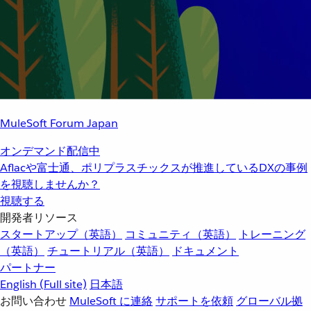
MuleSoft Forum Japan
オンデマンド配信中
Aflacや富士通、ポリプラスチックスが推進しているDXの事例
を視聴しませんか？
視聴する
開発者リソース
スタートアップ（英語）
コミュニティ（英語）
トレーニング
（英語）
チュートリアル（英語）
ドキュメント
パートナー
English
(Full site)
日本語
お問い合わせ
MuleSoft に連絡
サポートを依頼
グローバル拠