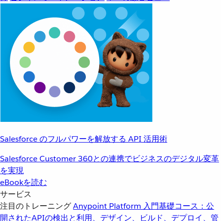
Salesforce のフルパワーを解放する API 活用術
Salesforce Customer 360との連携でビジネスのデジタル変革
を実現
eBookを読む
サービス
注目のトレーニング
Anypoint Platform 入門
基礎コース：公
開されたAPIの検出と利用、デザイン、ビルド、デプロイ、管