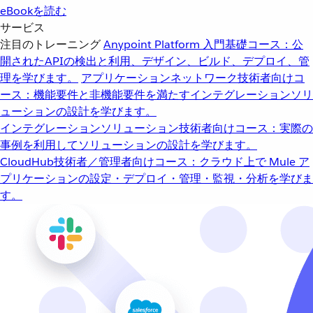
eBookを読む
サービス
注目のトレーニング
Anypoint Platform 入門
基礎コース：公
開されたAPIの検出と利用、デザイン、ビルド、デプロイ、管
理を学びます。
アプリケーションネットワーク
技術者向けコ
ース：機能要件と非機能要件を満たすインテグレーションソリ
ューションの設計を学びます。
インテグレーションソリューション
技術者向けコース：実際の
事例を利用してソリューションの設計を学びます。
CloudHub
技術者／管理者向けコース：クラウド上で Mule ア
プリケーションの設定・デプロイ・管理・監視・分析を学びま
す。