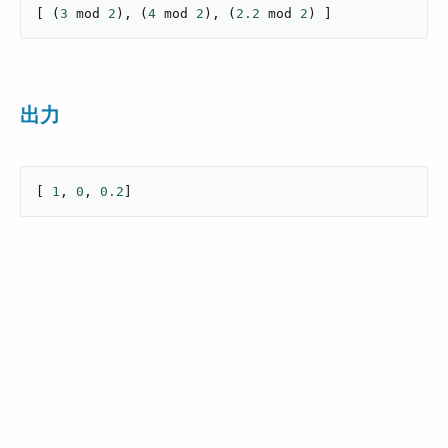
[
(
3
 mod 
2
)
,
(
4
 mod 
2
)
,
(
2.2
 mod 
2
)
]
出力
[ 
1
, 
0
, 
0.2
]