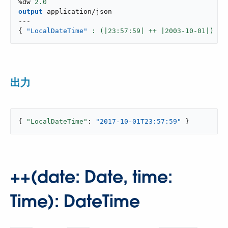
%dw 
2.0
output
application/json
---
{
"LocalDateTime"
: (|
23
:
57
:
59
| ++ |
2003
-
10
-
01
|) }
出力
{ 
"LocalDateTime"
: 
"2017-10-01T23:57:59"
 }
++(date: Date, time:
Time): DateTime