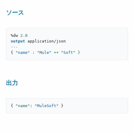
ソース
%dw 
2.0
output
application/json
---
{
"name"
: 
"Mule"
 ++ 
"Soft"
 }
出力
{ 
"name"
: 
"MuleSoft"
 }