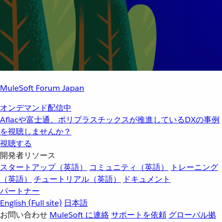
MuleSoft Forum Japan
オンデマンド配信中
Aflacや富士通、ポリプラスチックスが推進しているDXの事例
を視聴しませんか？
視聴する
開発者リソース
スタートアップ（英語）
コミュニティ（英語）
トレーニング
（英語）
チュートリアル（英語）
ドキュメント
パートナー
English
(Full site)
日本語
お問い合わせ
MuleSoft に連絡
サポートを依頼
グローバル拠