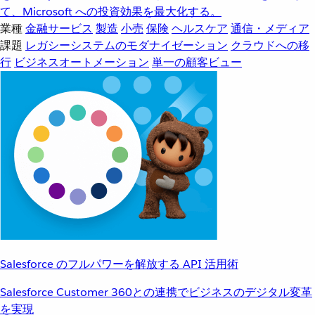
て、Microsoft への投資効果を最大化する。
業種
金融サービス
製造
小売
保険
ヘルスケア
通信・メディア
課題
レガシーシステムのモダナイゼーション
クラウドへの移
行
ビジネスオートメーション
単一の顧客ビュー
Salesforce のフルパワーを解放する API 活用術
Salesforce Customer 360との連携でビジネスのデジタル変革
を実現