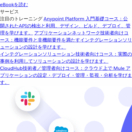
eBookを読む
サービス
注目のトレーニング
Anypoint Platform 入門
基礎コース：公
開されたAPIの検出と利用、デザイン、ビルド、デプロイ、管
理を学びます。
アプリケーションネットワーク
技術者向けコ
ース：機能要件と非機能要件を満たすインテグレーションソリ
ューションの設計を学びます。
インテグレーションソリューション
技術者向けコース：実際の
事例を利用してソリューションの設計を学びます。
CloudHub
技術者／管理者向けコース：クラウド上で Mule ア
プリケーションの設定・デプロイ・管理・監視・分析を学びま
す。