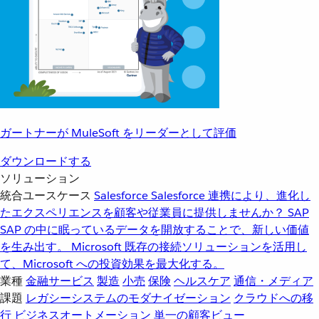
ガートナーが MuleSoft をリーダーとして評価
ダウンロードする
ソリューション
統合ユースケース
Salesforce
Salesforce 連携により、進化し
たエクスペリエンスを顧客や従業員に提供しませんか？
SAP
SAP の中に眠っているデータを開放することで、新しい価値
を生み出す。
Microsoft
既存の接続ソリューションを活用し
て、Microsoft への投資効果を最大化する。
業種
金融サービス
製造
小売
保険
ヘルスケア
通信・メディア
課題
レガシーシステムのモダナイゼーション
クラウドへの移
行
ビジネスオートメーション
単一の顧客ビュー