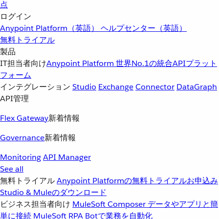
点
ログイン
Anypoint Platform（英語）
ヘルプセンター（英語）
無料トライアル
製品
IT担当者向け
Anypoint Platform
世界No.1の統合APIプラット
フォーム
インテグレーション
Studio
Exchange
Connector
DataGraph
API管理
Flex Gateway
新着情報
Governance
新着情報
Monitoring
API Manager
See all
無料トライアル
Anypoint Platformの無料トライアルお申込み
Studio & Muleのダウンロード
ビジネス担当者向け
MuleSoft Composer
データやアプリと簡
単に接続
MuleSoft RPA
Botで業務を自動化