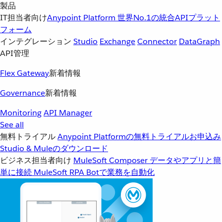
製品
IT担当者向け
Anypoint Platform
世界No.1の統合APIプラット
フォーム
インテグレーション
Studio
Exchange
Connector
DataGraph
API管理
Flex Gateway
新着情報
Governance
新着情報
Monitoring
API Manager
See all
無料トライアル
Anypoint Platformの無料トライアルお申込み
Studio & Muleのダウンロード
ビジネス担当者向け
MuleSoft Composer
データやアプリと簡
単に接続
MuleSoft RPA
Botで業務を自動化