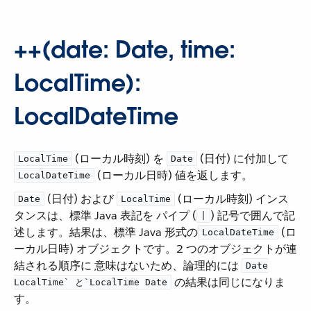
++(date: Date, time:
LocalTime):
LocalDateTime
​ (ローカル時刻) を ​
​ (日付) に付加して ​
LocalTime
Date
​ (ローカル日時) 値を返します。
LocalDateTime
​ (日付) および ​
​ (ローカル時刻) インス
Date
LocalTime
タンスは、標準 Java 表記を パイプ (​
​) 記号で囲んで記
|
述します。結果は、標準 Java 形式の ​
​ (ロ
LocalDateTime
ーカル日時) オブジェクトです。2 つのオブジェクトが連
結される順序に 意味はないため、論理的には ​
Date
​ の結果は同じになりま
LocalTime`​ と ​`LocalTime Date
す。