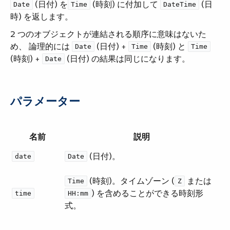
​ (日付) を​
​ (時刻) に付加して ​
​ (日
Date
Time
DateTime
時) を返します。
2 つのオブジェクトが連結される順序に意味はないた
め、 論理的には ​
​ (日付) + ​
​ (時刻) と ​
Date
Time
Time
(時刻) + ​
​ (日付) の結果は同じになります。
Date
パラメーター
名前
説明
​ (日付)。
date
Date
​ (時刻)。タイムゾーン (​
​ または ​
Time
Z
​) を含めることができる時刻形
time
HH:mm
式。