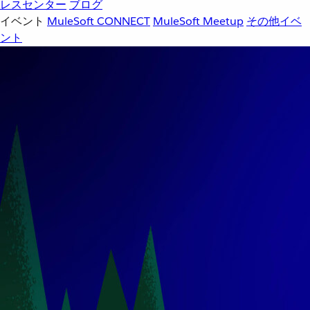
レスセンター
ブログ
イベント
MuleSoft CONNECT
MuleSoft Meetup
その他イベ
ント