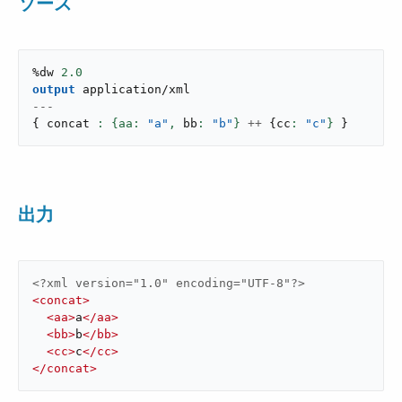
ソース
%dw 
2.0
output
application/xml
---
{
 concat 
: {aa: 
"a"
,
 bb
: 
"b"
}
++
{
cc
: 
"c"
}
}
出力
<?xml version="1.0" encoding="UTF-8"?>
<
concat
>
<
aa
>
a
</
aa
>
<
bb
>
b
</
bb
>
<
cc
>
c
</
cc
>
</
concat
>