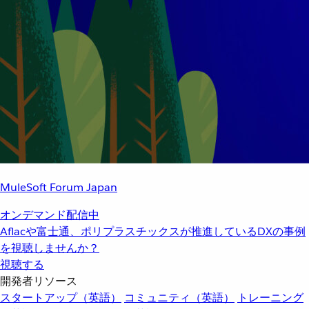
MuleSoft Forum Japan
オンデマンド配信中
Aflacや富士通、ポリプラスチックスが推進しているDXの事例
を視聴しませんか？
視聴する
開発者リソース
スタートアップ（英語）
コミュニティ（英語）
トレーニング