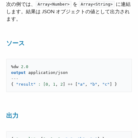
次の例では、​
​ を ​
​ に連結
Array<Number>
Array<String>
します。結果は JSON オブジェクトの値として出力され
ます。
ソース
%dw 
2.0
output
application/json
---
{
"result"
: [
0
,
1
,
2
]
++
[
"a"
,
"b"
,
"c"
]
}
出力