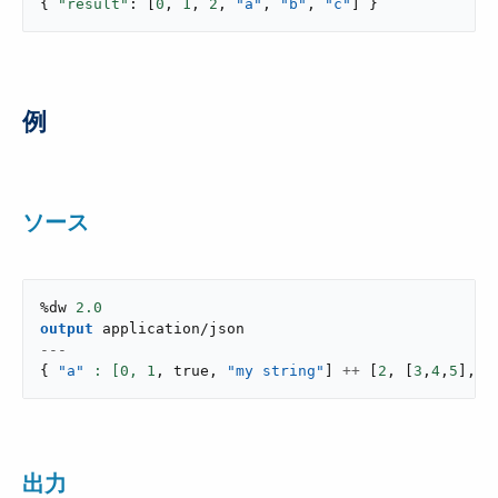
{ 
"result"
: [
0
, 
1
, 
2
, 
"a"
, 
"b"
, 
"c"
] }
例
ソース
%dw 
2.0
output
application/json
---
{
"a"
: [
0
,
1
,
true
,
"my string"
]
++
[
2
,
[
3
,
4
,
5
]
,
{
出力