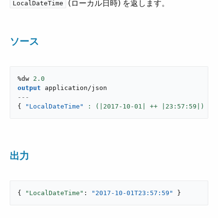
​ (ローカル日時) を返します。
LocalDateTime
ソース
%dw 
2.0
output
application/json
---
{
"LocalDateTime"
: (|
2017
-
10
-
01
| ++ |
23
:
57
:
59
|) }
出力
{ 
"LocalDateTime"
: 
"2017-10-01T23:57:59"
 }