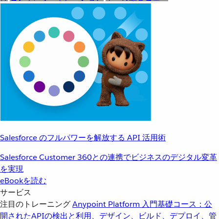
Salesforce のフルパワーを解放する API 活用術
Salesforce Customer 360との連携でビジネスのデジタル変革
を実現
eBookを読む
サービス
注目のトレーニング
Anypoint Platform 入門
基礎コース：公
開されたAPIの検出と利用、デザイン、ビルド、デプロイ、管