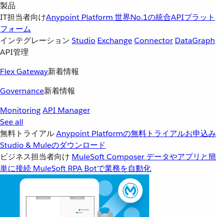
製品
IT担当者向け
Anypoint Platform
世界No.1の統合APIプラット
フォーム
インテグレーション
Studio
Exchange
Connector
DataGraph
API管理
Flex Gateway
新着情報
Governance
新着情報
Monitoring
API Manager
See all
無料トライアル
Anypoint Platformの無料トライアルお申込み
Studio & Muleのダウンロード
ビジネス担当者向け
MuleSoft Composer
データやアプリと簡
単に接続
MuleSoft RPA
Botで業務を自動化