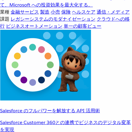
て、Microsoft への投資効果を最大化する。
業種
金融サービス
製造
小売
保険
ヘルスケア
通信・メディア
課題
レガシーシステムのモダナイゼーション
クラウドへの移
行
ビジネスオートメーション
単一の顧客ビュー
Salesforce のフルパワーを解放する API 活用術
Salesforce Customer 360との連携でビジネスのデジタル変革
を実現