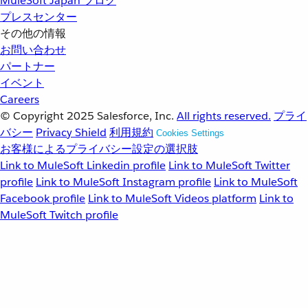
MuleSoft Japan ブログ
プレスセンター
その他の情報
お問い合わせ
パートナー
イベント
Careers
© Copyright 2025
Salesforce, Inc.
All rights reserved.
プライ
バシー
Privacy Shield
利用規約
Cookies Settings
お客様によるプライバシー設定の選択肢
Link to MuleSoft Linkedin profile
Link to MuleSoft Twitter
profile
Link to MuleSoft Instagram profile
Link to MuleSoft
Facebook profile
Link to MuleSoft Videos platform
Link to
MuleSoft Twitch profile