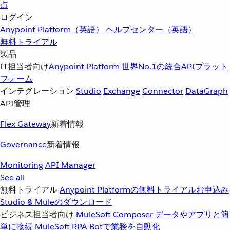
点
ログイン
Anypoint Platform（英語）
ヘルプセンター（英語）
無料トライアル
製品
IT担当者向け
Anypoint Platform
世界No.1の統合APIプラット
フォーム
インテグレーション
Studio
Exchange
Connector
DataGraph
API管理
Flex Gateway
新着情報
Governance
新着情報
Monitoring
API Manager
See all
無料トライアル
Anypoint Platformの無料トライアルお申込み
Studio & Muleのダウンロード
ビジネス担当者向け
MuleSoft Composer
データやアプリと簡
単に接続
MuleSoft RPA
Botで業務を自動化