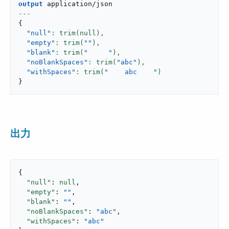
output
application/json
---
{
"null"
: trim(null),
"empty"
: trim(
""
),
"blank"
: trim(
"     "
),
"noBlankSpaces"
: trim(
"abc"
),
"withSpaces"
: trim(
"    abc    "
}
出力
{

"null"
: 
null
,

"empty"
: 
""
,

"blank"
: 
""
,

"noBlankSpaces"
: 
"abc"
,

"withSpaces"
: 
"abc"