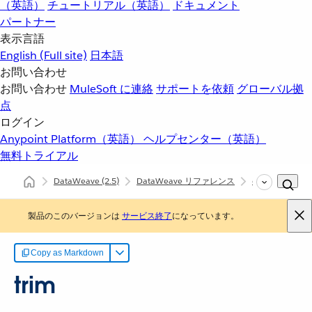
（英語）
チュートリアル（英語）
ドキュメント
パートナー
表示言語
English
(Full site)
日本語
お問い合わせ
お問い合わせ
MuleSoft に連絡
サポートを依頼
グローバル拠
点
ログイン
Anypoint Platform（英語）
ヘルプセンター（英語）
無料トライアル
DataWeave
(2.5)
DataWeave リファレンス
dw::Core
tr
製品のこのバージョンは
サービス終了
になっています。
Copy as Markdown
trim