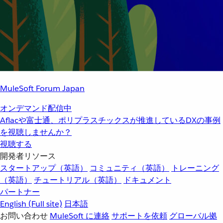
MuleSoft Forum Japan
オンデマンド配信中
Aflacや富士通、ポリプラスチックスが推進しているDXの事例
を視聴しませんか？
視聴する
開発者リソース
スタートアップ（英語）
コミュニティ（英語）
トレーニング
（英語）
チュートリアル（英語）
ドキュメント
パートナー
English
(Full site)
日本語
お問い合わせ
MuleSoft に連絡
サポートを依頼
グローバル拠