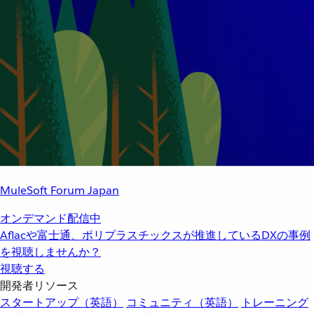
MuleSoft Forum Japan
オンデマンド配信中
Aflacや富士通、ポリプラスチックスが推進しているDXの事例
を視聴しませんか？
視聴する
開発者リソース
スタートアップ（英語）
コミュニティ（英語）
トレーニング