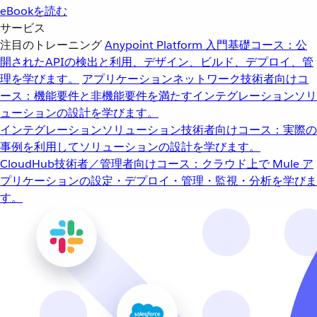
eBookを読む
サービス
注目のトレーニング
Anypoint Platform 入門
基礎コース：公
開されたAPIの検出と利用、デザイン、ビルド、デプロイ、管
理を学びます。
アプリケーションネットワーク
技術者向けコ
ース：機能要件と非機能要件を満たすインテグレーションソリ
ューションの設計を学びます。
インテグレーションソリューション
技術者向けコース：実際の
事例を利用してソリューションの設計を学びます。
CloudHub
技術者／管理者向けコース：クラウド上で Mule ア
プリケーションの設定・デプロイ・管理・監視・分析を学びま
す。