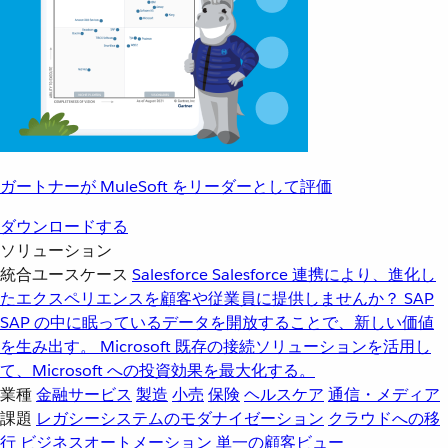
ガートナーが MuleSoft をリーダーとして評価
ダウンロードする
ソリューション
統合ユースケース
Salesforce
Salesforce 連携により、進化し
たエクスペリエンスを顧客や従業員に提供しませんか？
SAP
SAP の中に眠っているデータを開放することで、新しい価値
を生み出す。
Microsoft
既存の接続ソリューションを活用し
て、Microsoft への投資効果を最大化する。
業種
金融サービス
製造
小売
保険
ヘルスケア
通信・メディア
課題
レガシーシステムのモダナイゼーション
クラウドへの移
行
ビジネスオートメーション
単一の顧客ビュー