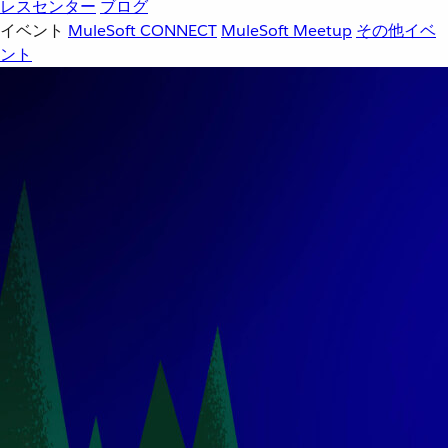
レスセンター
ブログ
イベント
MuleSoft CONNECT
MuleSoft Meetup
その他イベ
ント