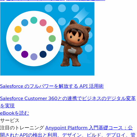
Salesforce のフルパワーを解放する API 活用術
Salesforce Customer 360との連携でビジネスのデジタル変革
を実現
eBookを読む
サービス
注目のトレーニング
Anypoint Platform 入門
基礎コース：公
開されたAPIの検出と利用、デザイン、ビルド、デプロイ、管