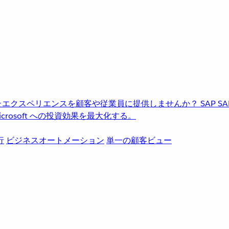
進化したエクスペリエンスを顧客や従業員に提供しませんか？
SAP
S
rosoft への投資効果を最大化する。
行
ビジネスオートメーション
単一の顧客ビュー