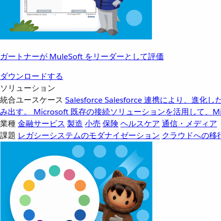
ガートナーが MuleSoft をリーダーとして評価
ダウンロードする
ソリューション
統合ユースケース
Salesforce
Salesforce 連携により、
み出す。
Microsoft
既存の接続ソリューションを活用して、Mic
業種
金融サービス
製造
小売
保険
ヘルスケア
通信・メディア
課題
レガシーシステムのモダナイゼーション
クラウドへの移