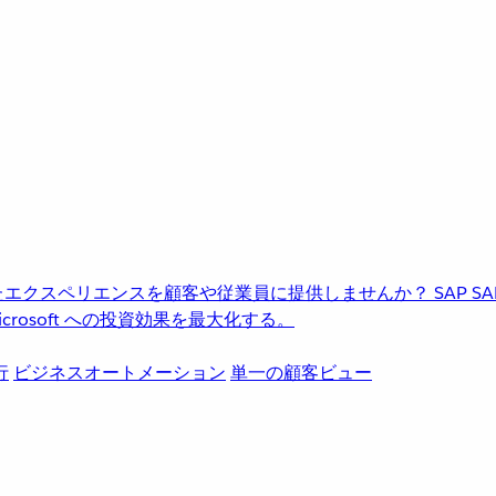
進化したエクスペリエンスを顧客や従業員に提供しませんか？
SAP
S
rosoft への投資効果を最大化する。
行
ビジネスオートメーション
単一の顧客ビュー