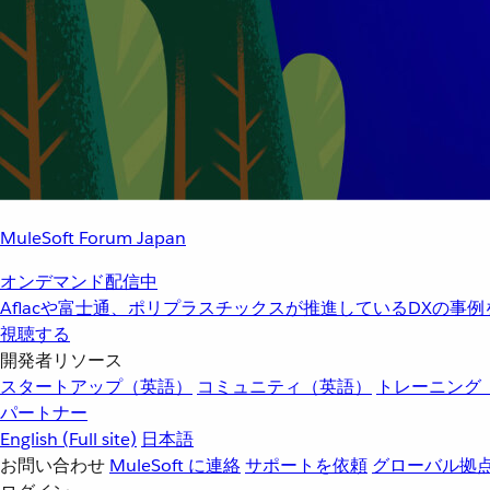
MuleSoft Forum Japan
オンデマンド配信中
Aflacや富士通、ポリプラスチックスが推進しているDXの事
視聴する
開発者リソース
スタートアップ（英語）
コミュニティ（英語）
トレーニング
パートナー
English
(Full site)
日本語
お問い合わせ
MuleSoft に連絡
サポートを依頼
グローバル拠