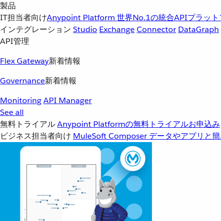
製品
IT担当者向け
Anypoint Platform
世界No.1の統合APIプラッ
インテグレーション
Studio
Exchange
Connector
DataGraph
API管理
Flex Gateway
新着情報
Governance
新着情報
Monitoring
API Manager
See all
無料トライアル
Anypoint Platformの無料トライアルお申込み
ビジネス担当者向け
MuleSoft Composer
データやアプリと簡