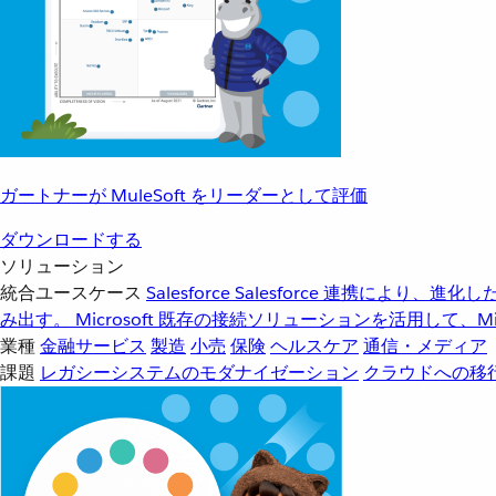
ガートナーが MuleSoft をリーダーとして評価
ダウンロードする
ソリューション
統合ユースケース
Salesforce
Salesforce 連携により、
み出す。
Microsoft
既存の接続ソリューションを活用して、Mic
業種
金融サービス
製造
小売
保険
ヘルスケア
通信・メディア
課題
レガシーシステムのモダナイゼーション
クラウドへの移