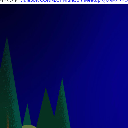
イベント
MuleSoft CONNECT
MuleSoft Meetup
その他イベ