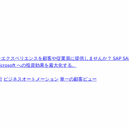
進化したエクスペリエンスを顧客や従業員に提供しませんか？
SAP
S
rosoft への投資効果を最大化する。
行
ビジネスオートメーション
単一の顧客ビュー