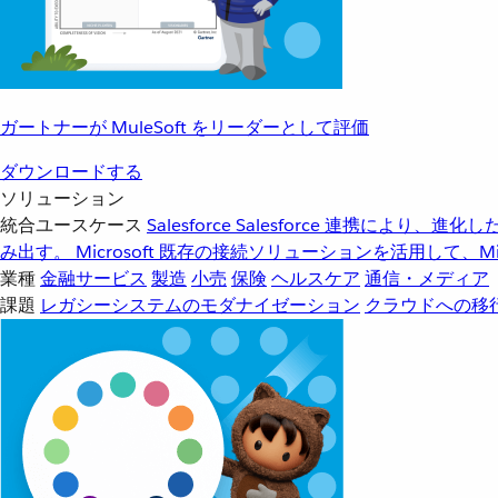
ガートナーが MuleSoft をリーダーとして評価
ダウンロードする
ソリューション
統合ユースケース
Salesforce
Salesforce 連携により、
み出す。
Microsoft
既存の接続ソリューションを活用して、Mic
業種
金融サービス
製造
小売
保険
ヘルスケア
通信・メディア
課題
レガシーシステムのモダナイゼーション
クラウドへの移