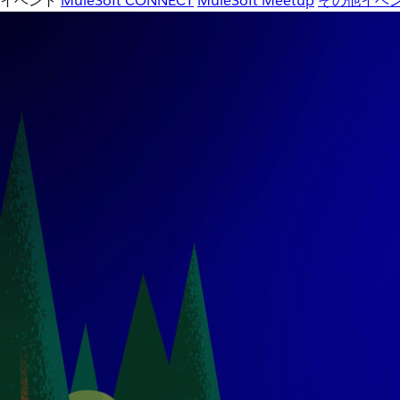
イベント
MuleSoft CONNECT
MuleSoft Meetup
その他イベ