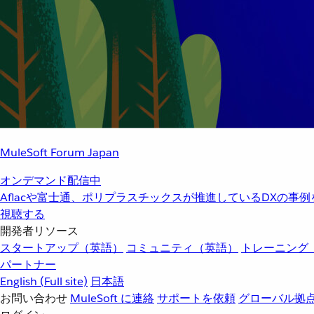
MuleSoft Forum Japan
オンデマンド配信中
Aflacや富士通、ポリプラスチックスが推進しているDXの事
視聴する
開発者リソース
スタートアップ（英語）
コミュニティ（英語）
トレーニング
パートナー
English
(Full site)
日本語
お問い合わせ
MuleSoft に連絡
サポートを依頼
グローバル拠