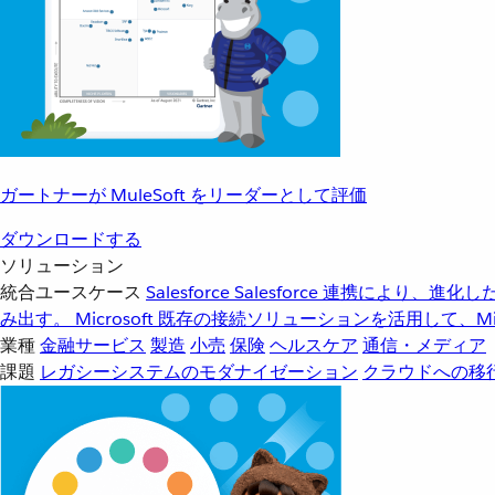
ガートナーが MuleSoft をリーダーとして評価
ダウンロードする
ソリューション
統合ユースケース
Salesforce
Salesforce 連携により、
み出す。
Microsoft
既存の接続ソリューションを活用して、Mic
業種
金融サービス
製造
小売
保険
ヘルスケア
通信・メディア
課題
レガシーシステムのモダナイゼーション
クラウドへの移