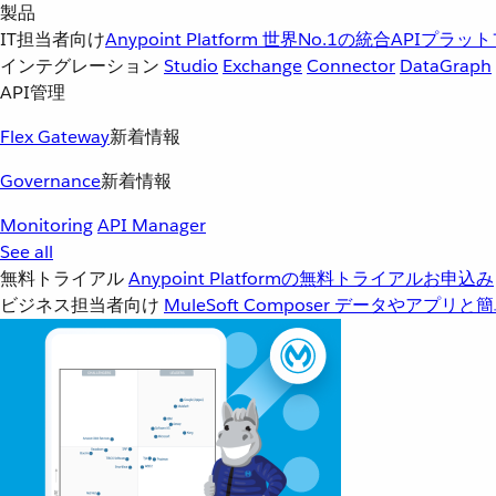
製品
IT担当者向け
Anypoint Platform
世界No.1の統合APIプラッ
インテグレーション
Studio
Exchange
Connector
DataGraph
API管理
Flex Gateway
新着情報
Governance
新着情報
Monitoring
API Manager
See all
無料トライアル
Anypoint Platformの無料トライアルお申込み
ビジネス担当者向け
MuleSoft Composer
データやアプリと簡