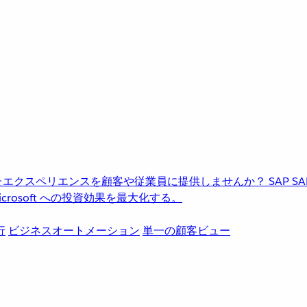
進化したエクスペリエンスを顧客や従業員に提供しませんか？
SAP
S
rosoft への投資効果を最大化する。
行
ビジネスオートメーション
単一の顧客ビュー