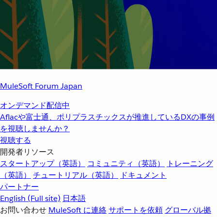
MuleSoft Forum Japan
オンデマンド配信中
Aflacや富士通、ポリプラスチックスが推進しているDXの事例
を視聴しませんか？
視聴する
開発者リソース
スタートアップ（英語）
コミュニティ（英語）
トレーニング
（英語）
チュートリアル（英語）
ドキュメント
パートナー
English
(Full site)
日本語
お問い合わせ
MuleSoft に連絡
サポートを依頼
グローバル拠