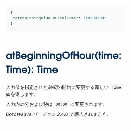
{

"atBeginningOfHourLocalTime"
: 
"18:00:00"
}
atBeginningOfHour(time:
Time): Time
入力値を指定された​
時間
​の開始に変更する新しい ​
Time
値を返します。
入力内の分および秒は ​
​ に変更されます。
00:00
DataWeave バージョン 2.4.0 で導入されました。