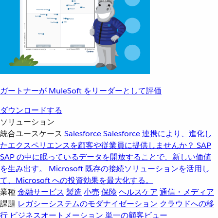
ガートナーが MuleSoft をリーダーとして評価
ダウンロードする
ソリューション
統合ユースケース
Salesforce
Salesforce 連携により、進化し
たエクスペリエンスを顧客や従業員に提供しませんか？
SAP
SAP の中に眠っているデータを開放することで、新しい価値
を生み出す。
Microsoft
既存の接続ソリューションを活用し
て、Microsoft への投資効果を最大化する。
業種
金融サービス
製造
小売
保険
ヘルスケア
通信・メディア
課題
レガシーシステムのモダナイゼーション
クラウドへの移
行
ビジネスオートメーション
単一の顧客ビュー