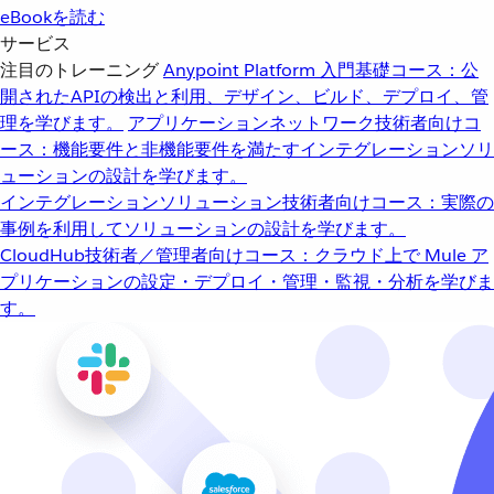
eBookを読む
サービス
注目のトレーニング
Anypoint Platform 入門
基礎コース：公
開されたAPIの検出と利用、デザイン、ビルド、デプロイ、管
理を学びます。
アプリケーションネットワーク
技術者向けコ
ース：機能要件と非機能要件を満たすインテグレーションソリ
ューションの設計を学びます。
インテグレーションソリューション
技術者向けコース：実際の
事例を利用してソリューションの設計を学びます。
CloudHub
技術者／管理者向けコース：クラウド上で Mule ア
プリケーションの設定・デプロイ・管理・監視・分析を学びま
す。