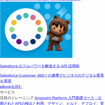
Salesforce のフルパワーを解放する API 活用術
Salesforce Customer 360との連携でビジネスのデジタル変革
を実現
eBookを読む
サービス
注目のトレーニング
Anypoint Platform 入門
基礎コース：公
開されたAPIの検出と利用、デザイン、ビルド、デプロイ、管