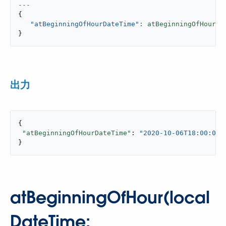
---
{
"atBeginningOfHourDateTime"
: atBeginningOfHour(|
}
出力
{

"atBeginningOfHourDateTime"
: 
"2020-10-06T18:00:00-
}
atBeginningOfHour(local
DateTime: