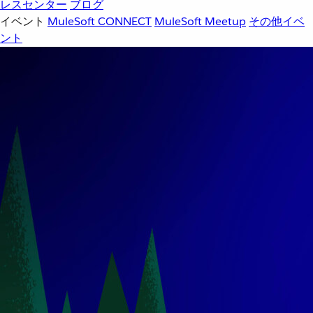
レスセンター
ブログ
イベント
MuleSoft CONNECT
MuleSoft Meetup
その他イベ
ント