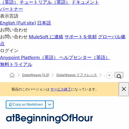
（英語）
チュートリアル（英語）
ドキュメント
パートナー
表示言語
English
(Full site)
日本語
お問い合わせ
お問い合わせ
MuleSoft に連絡
サポートを依頼
グローバル拠
点
ログイン
Anypoint Platform（英語）
ヘルプセンター（英語）
無料トライアル
DataWeave
(2.5)
DataWeave リファレンス
dw::core::Dates
製品のこのバージョンは
サービス終了
になっています。
Copy as Markdown
atBeginningOfHour