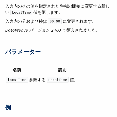
入力内のその値を指定された​
時間
​の開始に変更する新し
い ​
​ 値を返します。
LocalTime
入力内の分および秒は ​
​ に変更されます。
00:00
DataWeave バージョン 2.4.0 で導入されました。
パラメーター
名前
説明
参照する ​
​ 値。
localTime
LocalTime
例