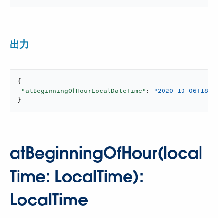
出力
{

"atBeginningOfHourLocalDateTime"
: 
"2020-10-06T18:0
}
atBeginningOfHour(local
Time: LocalTime):
LocalTime