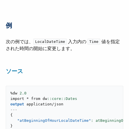
例
次の例では、​
​ 入力内の ​
​ 値を指定
LocalDateTime
Time
された時間の開始に変更します。
ソース
%dw 
2.0
import * from dw
output
application/json
---
{
"atBeginningOfHourLocalDateTime"
: atBeginningOfH
}