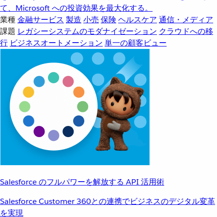
て、Microsoft への投資効果を最大化する。
業種
金融サービス
製造
小売
保険
ヘルスケア
通信・メディア
課題
レガシーシステムのモダナイゼーション
クラウドへの移
行
ビジネスオートメーション
単一の顧客ビュー
Salesforce のフルパワーを解放する API 活用術
Salesforce Customer 360との連携でビジネスのデジタル変革
を実現