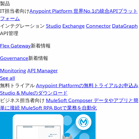
製品
IT担当者向け
Anypoint Platform
世界No.1の統合APIプラット
フォーム
インテグレーション
Studio
Exchange
Connector
DataGraph
API管理
Flex Gateway
新着情報
Governance
新着情報
Monitoring
API Manager
See all
無料トライアル
Anypoint Platformの無料トライアルお申込み
Studio & Muleのダウンロード
ビジネス担当者向け
MuleSoft Composer
データやアプリと簡
単に接続
MuleSoft RPA
Botで業務を自動化