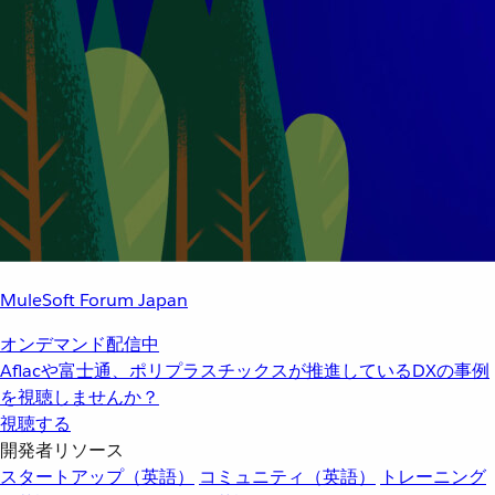
MuleSoft Forum Japan
オンデマンド配信中
Aflacや富士通、ポリプラスチックスが推進しているDXの事例
を視聴しませんか？
視聴する
開発者リソース
スタートアップ（英語）
コミュニティ（英語）
トレーニング