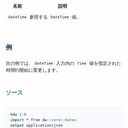
名前
説明
参照する ​
​ 値。
dateTime
DateTime
例
次の例では、​
​ 入力内の ​
​ 値を指定された​
DateTime
Time
時間
​の開始に変更します。
ソース
%dw 
2.0
import * from dw
output
application/json