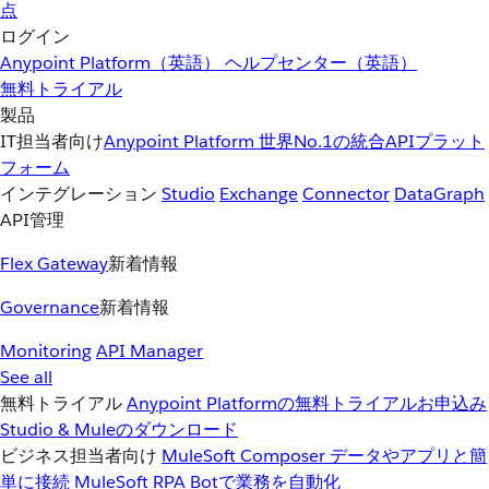
点
ログイン
Anypoint Platform（英語）
ヘルプセンター（英語）
無料トライアル
製品
IT担当者向け
Anypoint Platform
世界No.1の統合APIプラット
フォーム
インテグレーション
Studio
Exchange
Connector
DataGraph
API管理
Flex Gateway
新着情報
Governance
新着情報
Monitoring
API Manager
See all
無料トライアル
Anypoint Platformの無料トライアルお申込み
Studio & Muleのダウンロード
ビジネス担当者向け
MuleSoft Composer
データやアプリと簡
単に接続
MuleSoft RPA
Botで業務を自動化