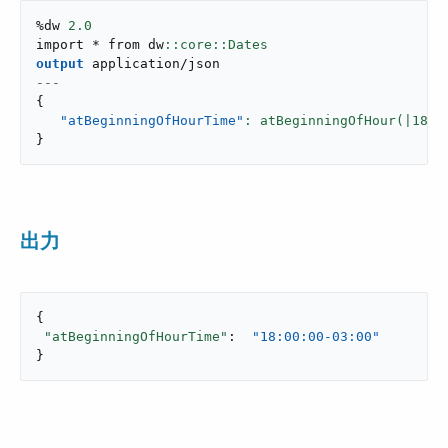
%dw 
2.0
import * from dw
output
application/json
---
{
"atBeginningOfHourTime"
: atBeginningOfHour(|
18
:
2
}
出力
{

"atBeginningOfHourTime"
:  
"18:00:00-03:00"
}