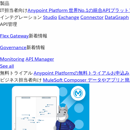
製品
IT担当者向け
Anypoint Platform
世界No.1の統合APIプラッ
インテグレーション
Studio
Exchange
Connector
DataGraph
API管理
Flex Gateway
新着情報
Governance
新着情報
Monitoring
API Manager
See all
無料トライアル
Anypoint Platformの無料トライアルお申込み
ビジネス担当者向け
MuleSoft Composer
データやアプリと簡