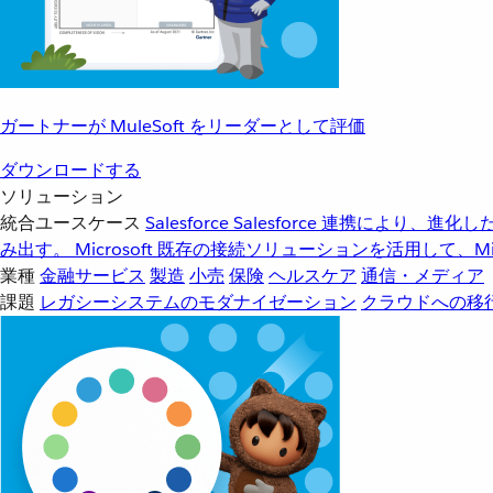
ガートナーが MuleSoft をリーダーとして評価
ダウンロードする
ソリューション
統合ユースケース
Salesforce
Salesforce 連携により、
み出す。
Microsoft
既存の接続ソリューションを活用して、Mic
業種
金融サービス
製造
小売
保険
ヘルスケア
通信・メディア
課題
レガシーシステムのモダナイゼーション
クラウドへの移