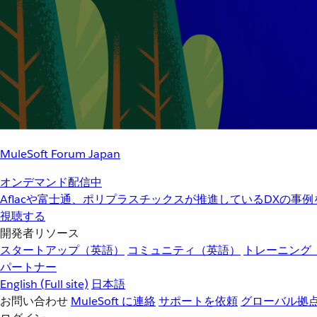
MuleSoft Forum Japan
オンデマンド配信中
Aflacや富士通、ポリプラスチックスが推進しているDXの事
視聴する
開発者リソース
スタートアップ（英語）
コミュニティ（英語）
トレーニング
パートナー
English
(Full site)
日本語
お問い合わせ
MuleSoft に連絡
サポートを依頼
グローバル拠