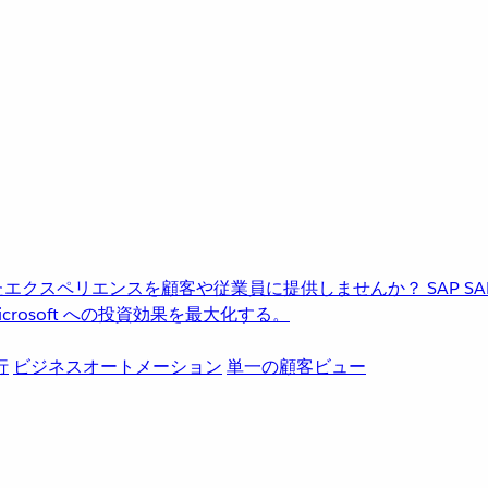
進化したエクスペリエンスを顧客や従業員に提供しませんか？
SAP
S
rosoft への投資効果を最大化する。
行
ビジネスオートメーション
単一の顧客ビュー