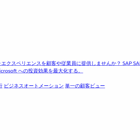
進化したエクスペリエンスを顧客や従業員に提供しませんか？
SAP
S
rosoft への投資効果を最大化する。
行
ビジネスオートメーション
単一の顧客ビュー