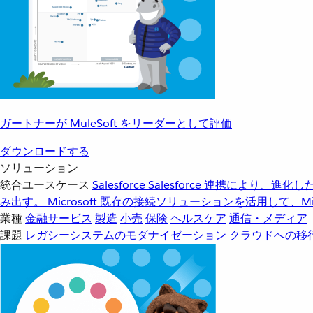
ガートナーが MuleSoft をリーダーとして評価
ダウンロードする
ソリューション
統合ユースケース
Salesforce
Salesforce 連携により、
み出す。
Microsoft
既存の接続ソリューションを活用して、Mic
業種
金融サービス
製造
小売
保険
ヘルスケア
通信・メディア
課題
レガシーシステムのモダナイゼーション
クラウドへの移