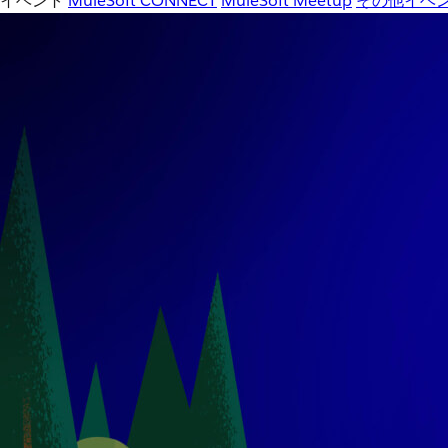
イベント
MuleSoft CONNECT
MuleSoft Meetup
その他イベ