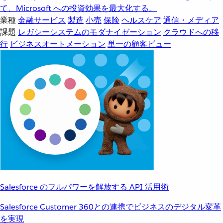
て、Microsoft への投資効果を最大化する。
業種
金融サービス
製造
小売
保険
ヘルスケア
通信・メディア
課題
レガシーシステムのモダナイゼーション
クラウドへの移
行
ビジネスオートメーション
単一の顧客ビュー
Salesforce のフルパワーを解放する API 活用術
Salesforce Customer 360との連携でビジネスのデジタル変革
を実現