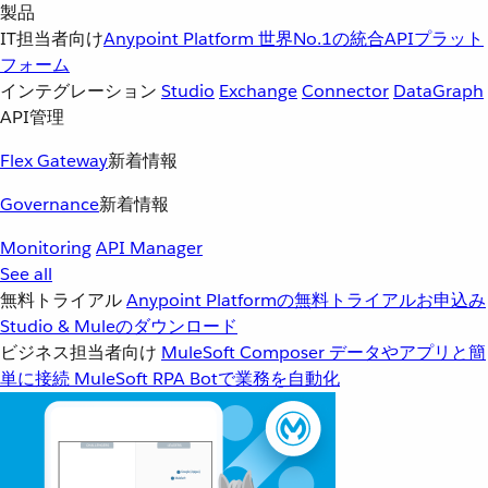
製品
IT担当者向け
Anypoint Platform
世界No.1の統合APIプラット
フォーム
インテグレーション
Studio
Exchange
Connector
DataGraph
API管理
Flex Gateway
新着情報
Governance
新着情報
Monitoring
API Manager
See all
無料トライアル
Anypoint Platformの無料トライアルお申込み
Studio & Muleのダウンロード
ビジネス担当者向け
MuleSoft Composer
データやアプリと簡
単に接続
MuleSoft RPA
Botで業務を自動化