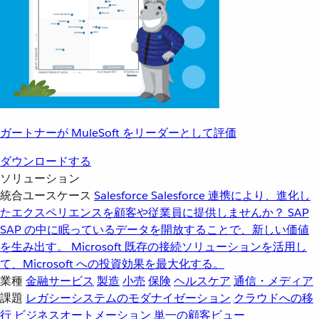
ガートナーが MuleSoft をリーダーとして評価
ダウンロードする
ソリューション
統合ユースケース
Salesforce
Salesforce 連携により、進化し
たエクスペリエンスを顧客や従業員に提供しませんか？
SAP
SAP の中に眠っているデータを開放することで、新しい価値
を生み出す。
Microsoft
既存の接続ソリューションを活用し
て、Microsoft への投資効果を最大化する。
業種
金融サービス
製造
小売
保険
ヘルスケア
通信・メディア
課題
レガシーシステムのモダナイゼーション
クラウドへの移
行
ビジネスオートメーション
単一の顧客ビュー