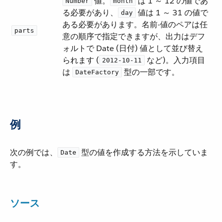
​ 値。​
​ は 1 ～ 12 の値であ
Number
month
る必要があり、​
​ 値は 1 ～ 31 の値で
day
ある必要があります。名前-値のペアは任
parts
意の順序で指定できますが、出力はデフ
ォルトで Date (日付) 値として並び替え
られます (​
​ など)。入力項目
2012-10-11
は ​
​ 型の一部です。
DateFactory
例
次の例では、​
​ 型の値を作成する方法を示していま
Date
す。
ソース