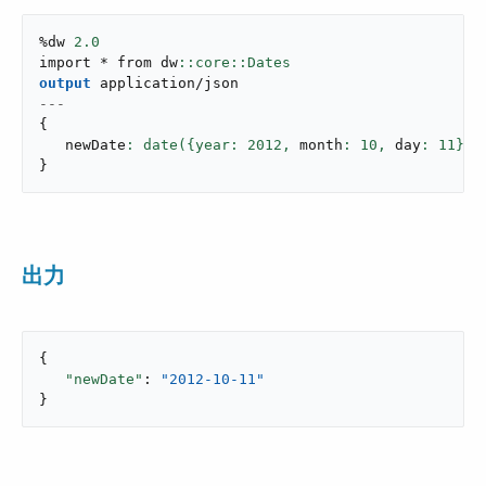
%dw 
2.0
import * from dw
output
application/json
---
{
   newDate
: date({year: 
2012
,
 month
: 
10
,
 day
: 
11
}
)
}
出力
{

"newDate"
: 
"2012-10-11"
}