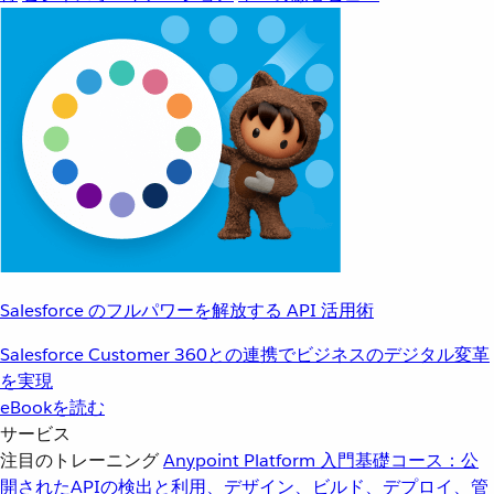
Salesforce のフルパワーを解放する API 活用術
Salesforce Customer 360との連携でビジネスのデジタル変革
を実現
eBookを読む
サービス
注目のトレーニング
Anypoint Platform 入門
基礎コース：公
開されたAPIの検出と利用、デザイン、ビルド、デプロイ、管