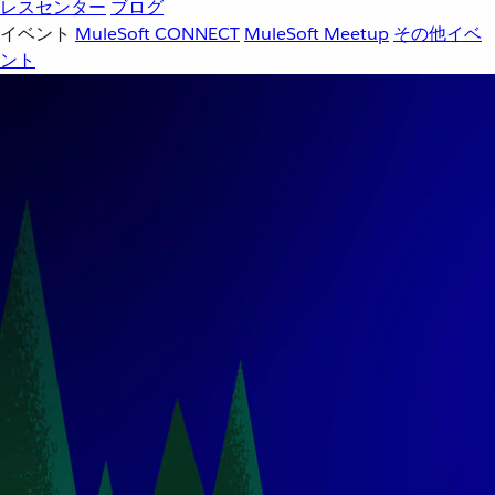
レスセンター
ブログ
イベント
MuleSoft CONNECT
MuleSoft Meetup
その他イベ
ント