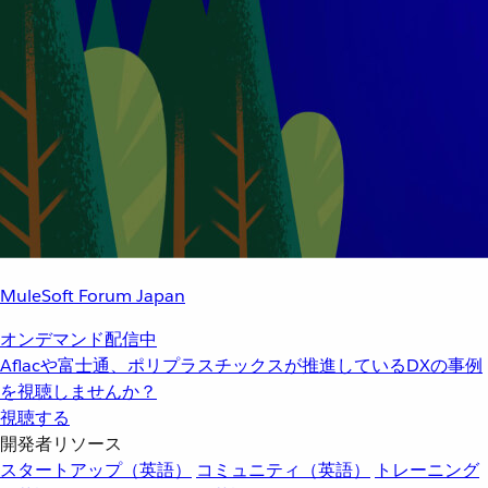
MuleSoft Forum Japan
オンデマンド配信中
Aflacや富士通、ポリプラスチックスが推進しているDXの事例
を視聴しませんか？
視聴する
開発者リソース
スタートアップ（英語）
コミュニティ（英語）
トレーニング