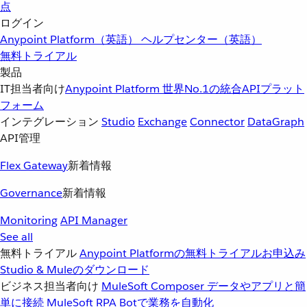
点
ログイン
Anypoint Platform（英語）
ヘルプセンター（英語）
無料トライアル
製品
IT担当者向け
Anypoint Platform
世界No.1の統合APIプラット
フォーム
インテグレーション
Studio
Exchange
Connector
DataGraph
API管理
Flex Gateway
新着情報
Governance
新着情報
Monitoring
API Manager
See all
無料トライアル
Anypoint Platformの無料トライアルお申込み
Studio & Muleのダウンロード
ビジネス担当者向け
MuleSoft Composer
データやアプリと簡
単に接続
MuleSoft RPA
Botで業務を自動化