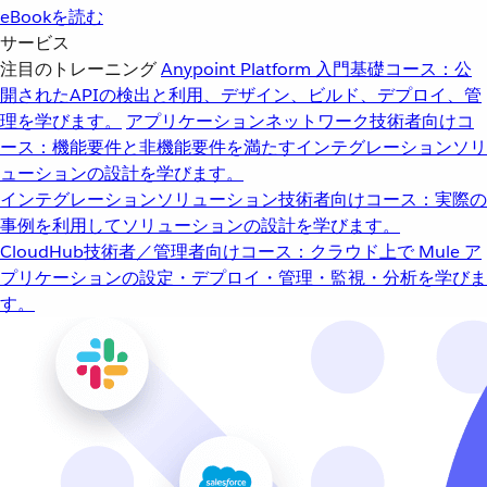
eBookを読む
サービス
注目のトレーニング
Anypoint Platform 入門
基礎コース：公
開されたAPIの検出と利用、デザイン、ビルド、デプロイ、管
理を学びます。
アプリケーションネットワーク
技術者向けコ
ース：機能要件と非機能要件を満たすインテグレーションソリ
ューションの設計を学びます。
インテグレーションソリューション
技術者向けコース：実際の
事例を利用してソリューションの設計を学びます。
CloudHub
技術者／管理者向けコース：クラウド上で Mule ア
プリケーションの設定・デプロイ・管理・監視・分析を学びま
す。