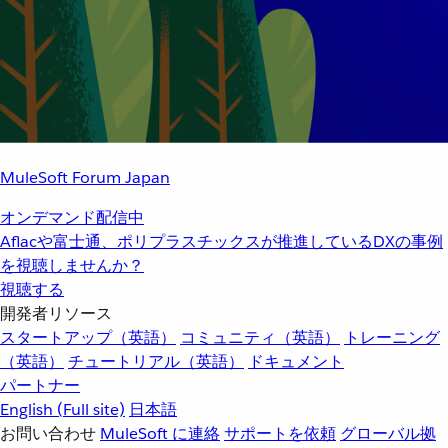
MuleSoft Forum Japan
オンデマンド配信中
Aflacや富士通、ポリプラスチックスが推進しているDXの事例
を視聴しませんか？
視聴する
開発者リソース
スタートアップ（英語）
コミュニティ（英語）
トレーニング
（英語）
チュートリアル（英語）
ドキュメント
パートナー
English
(Full site)
日本語
お問い合わせ
MuleSoft に連絡
サポートを依頼
グローバル拠