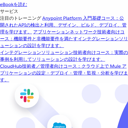
eBookを読む
サービス
注目のトレーニング
Anypoint Platform 入門
基礎コース：公
開されたAPIの検出と利用、デザイン、ビルド、デプロイ、管
理を学びます。
アプリケーションネットワーク
技術者向けコ
ース：機能要件と非機能要件を満たすインテグレーションソリ
ューションの設計を学びます。
インテグレーションソリューション
技術者向けコース：実際の
事例を利用してソリューションの設計を学びます。
CloudHub
技術者／管理者向けコース：クラウド上で Mule ア
プリケーションの設定・デプロイ・管理・監視・分析を学びま
す。