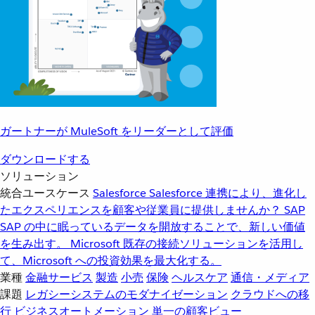
ガートナーが MuleSoft をリーダーとして評価
ダウンロードする
ソリューション
統合ユースケース
Salesforce
Salesforce 連携により、進化し
たエクスペリエンスを顧客や従業員に提供しませんか？
SAP
SAP の中に眠っているデータを開放することで、新しい価値
を生み出す。
Microsoft
既存の接続ソリューションを活用し
て、Microsoft への投資効果を最大化する。
業種
金融サービス
製造
小売
保険
ヘルスケア
通信・メディア
課題
レガシーシステムのモダナイゼーション
クラウドへの移
行
ビジネスオートメーション
単一の顧客ビュー