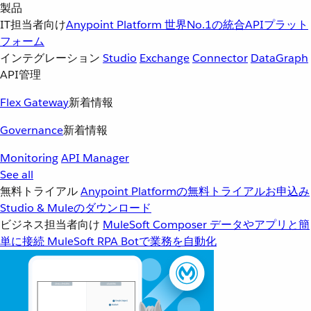
製品
IT担当者向け
Anypoint Platform
世界No.1の統合APIプラット
フォーム
インテグレーション
Studio
Exchange
Connector
DataGraph
API管理
Flex Gateway
新着情報
Governance
新着情報
Monitoring
API Manager
See all
無料トライアル
Anypoint Platformの無料トライアルお申込み
Studio & Muleのダウンロード
ビジネス担当者向け
MuleSoft Composer
データやアプリと簡
単に接続
MuleSoft RPA
Botで業務を自動化