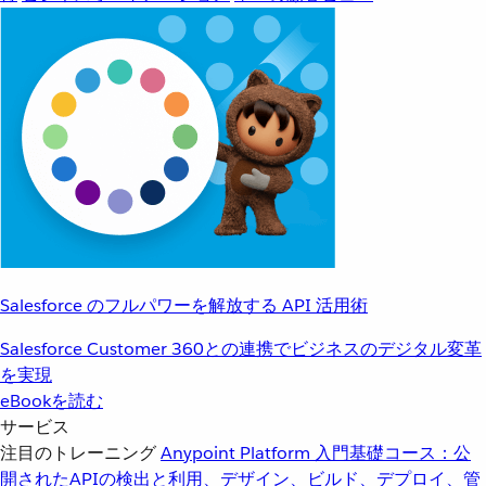
Salesforce のフルパワーを解放する API 活用術
Salesforce Customer 360との連携でビジネスのデジタル変革
を実現
eBookを読む
サービス
注目のトレーニング
Anypoint Platform 入門
基礎コース：公
開されたAPIの検出と利用、デザイン、ビルド、デプロイ、管