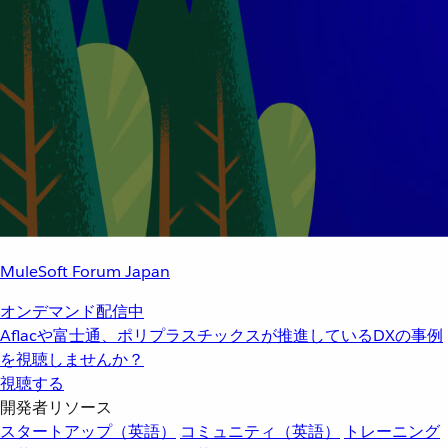
MuleSoft Forum Japan
オンデマンド配信中
Aflacや富士通、ポリプラスチックスが推進しているDXの事例
を視聴しませんか？
視聴する
開発者リソース
スタートアップ（英語）
コミュニティ（英語）
トレーニング