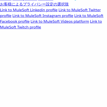
お客様によるプライバシー設定の選択肢
Link to MuleSoft Linkedin profile
Link to MuleSoft Twitter
profile
Link to MuleSoft Instagram profile
Link to MuleSoft
Facebook profile
Link to MuleSoft Videos platform
Link to
MuleSoft Twitch profile