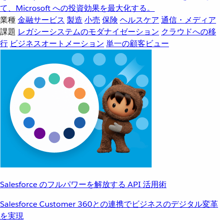
て、Microsoft への投資効果を最大化する。
業種
金融サービス
製造
小売
保険
ヘルスケア
通信・メディア
課題
レガシーシステムのモダナイゼーション
クラウドへの移
行
ビジネスオートメーション
単一の顧客ビュー
Salesforce のフルパワーを解放する API 活用術
Salesforce Customer 360との連携でビジネスのデジタル変革
を実現