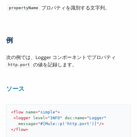
プロパティを識別する文字列。
propertyName
例
次の例では、Logger コンポーネントでプロパティ ​
​ の値を記録します。
http.port
ソース
<
flow
name
=
"simple"
>
<
logger
level
=
"INFO"
doc:name
=
"Logger"
message
=
"#[Mule::p('http.port')]"
/>
</
flow
>