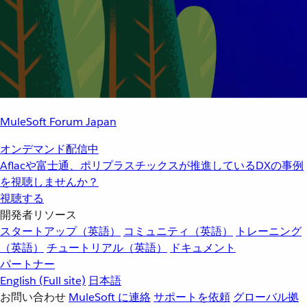
MuleSoft Forum Japan
オンデマンド配信中
Aflacや富士通、ポリプラスチックスが推進しているDXの事例
を視聴しませんか？
視聴する
開発者リソース
スタートアップ（英語）
コミュニティ（英語）
トレーニング
（英語）
チュートリアル（英語）
ドキュメント
パートナー
English
(Full site)
日本語
お問い合わせ
MuleSoft に連絡
サポートを依頼
グローバル拠