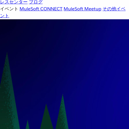
レスセンター
ブログ
イベント
MuleSoft CONNECT
MuleSoft Meetup
その他イベ
ント