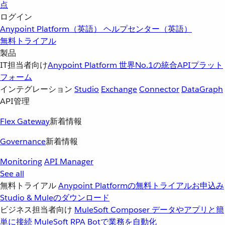
点
ログイン
Anypoint Platform（英語）
ヘルプセンター（英語）
無料トライアル
製品
IT担当者向け
Anypoint Platform
世界No.1の統合APIプラット
フォーム
インテグレーション
Studio
Exchange
Connector
DataGraph
API管理
Flex Gateway
新着情報
Governance
新着情報
Monitoring
API Manager
See all
無料トライアル
Anypoint Platformの無料トライアルお申込み
Studio & Muleのダウンロード
ビジネス担当者向け
MuleSoft Composer
データやアプリと簡
単に接続
MuleSoft RPA
Botで業務を自動化