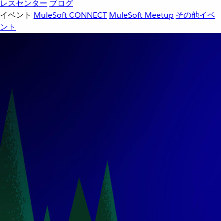
レスセンター
ブログ
イベント
MuleSoft CONNECT
MuleSoft Meetup
その他イベ
ント