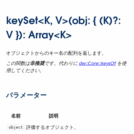
keySet<K, V>(obj: { (K)?:
V }): Array<K>
オブジェクトからのキー名の配列を返します。
この関数は​
非推奨
​です。代わりに ​
dw::Core::keysOf
​ を使
用してください。
パラメーター
名前
説明
評価するオブジェクト。
object