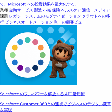
て、Microsoft への投資効果を最大化する。
業種
金融サービス
製造
小売
保険
ヘルスケア
通信・メディア
課題
レガシーシステムのモダナイゼーション
クラウドへの移
行
ビジネスオートメーション
単一の顧客ビュー
Salesforce のフルパワーを解放する API 活用術
Salesforce Customer 360との連携でビジネスのデジタル変革
を実現