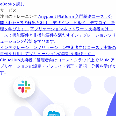
eBookを読む
サービス
注目のトレーニング
Anypoint Platform 入門
基礎コース：公
開されたAPIの検出と利用、デザイン、ビルド、デプロイ、管
理を学びます。
アプリケーションネットワーク
技術者向けコ
ース：機能要件と非機能要件を満たすインテグレーションソリ
ューションの設計を学びます。
インテグレーションソリューション
技術者向けコース：実際の
事例を利用してソリューションの設計を学びます。
CloudHub
技術者／管理者向けコース：クラウド上で Mule ア
プリケーションの設定・デプロイ・管理・監視・分析を学びま
す。