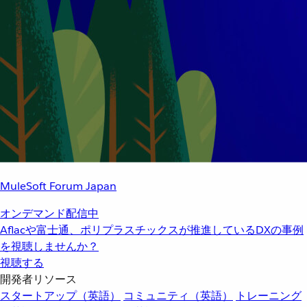
MuleSoft Forum Japan
オンデマンド配信中
Aflacや富士通、ポリプラスチックスが推進しているDXの事例
を視聴しませんか？
視聴する
開発者リソース
スタートアップ（英語）
コミュニティ（英語）
トレーニング