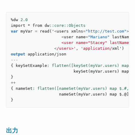
%dw 
2.0
import * from dw
var
 myVar 
=
read
(
'
<
users xmlns
=
"http://test.com"
>
<
user name
=
"Mariano"
 lastName
=
                     <user name="Stacey" lastName="
<
/users>', 'application/
xml'
)
output
application/json
---
{
 keySetExample
: flatten([keySet(myVar.users) map $
keySet
(
myVar
.
users
)
 map $
}
++
{
 nameSet
: flatten([nameSet(myVar.users) map $.#,
nameSet
(
myVar
.
users
)
 map $
.
@
]
)
}
出力