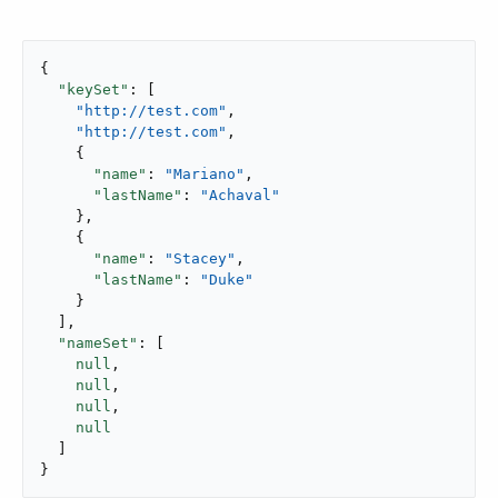
{

"keySet"
: [

"http://test.com"
,

"http://test.com"
,

    {

"name"
: 
"Mariano"
,

"lastName"
: 
"Achaval"
    },

    {

"name"
: 
"Stacey"
,

"lastName"
: 
"Duke"
    }

  ],

"nameSet"
: [

null
,

null
,

null
,

null
  ]

}