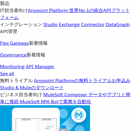
製品
IT担当者向け
Anypoint Platform
世界No.1の統合APIプラット
フォーム
インテグレーション
Studio
Exchange
Connector
DataGraph
API管理
Flex Gateway
新着情報
Governance
新着情報
Monitoring
API Manager
See all
無料トライアル
Anypoint Platformの無料トライアルお申込み
Studio & Muleのダウンロード
ビジネス担当者向け
MuleSoft Composer
データやアプリと簡
単に接続
MuleSoft RPA
Botで業務を自動化