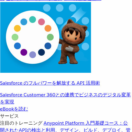
Salesforce のフルパワーを解放する API 活用術
Salesforce Customer 360との連携でビジネスのデジタル変革
を実現
eBookを読む
サービス
注目のトレーニング
Anypoint Platform 入門
基礎コース：公
開されたAPIの検出と利用、デザイン、ビルド、デプロイ、管