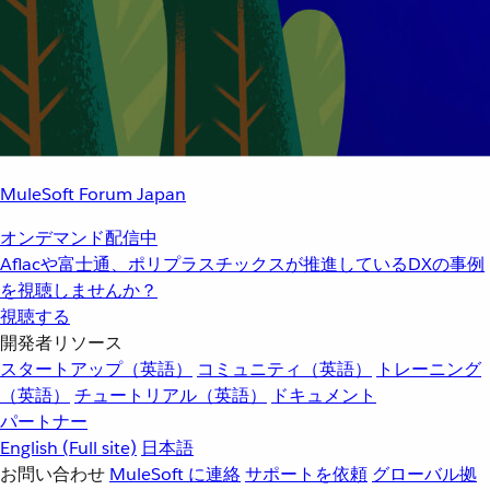
MuleSoft Forum Japan
オンデマンド配信中
Aflacや富士通、ポリプラスチックスが推進しているDXの事例
を視聴しませんか？
視聴する
開発者リソース
スタートアップ（英語）
コミュニティ（英語）
トレーニング
（英語）
チュートリアル（英語）
ドキュメント
パートナー
English
(Full site)
日本語
お問い合わせ
MuleSoft に連絡
サポートを依頼
グローバル拠