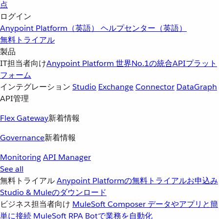
点
ログイン
Anypoint Platform（英語）
ヘルプセンター（英語）
無料トライアル
製品
IT担当者向け
Anypoint Platform
世界No.1の統合APIプラット
フォーム
インテグレーション
Studio
Exchange
Connector
DataGraph
API管理
Flex Gateway
新着情報
Governance
新着情報
Monitoring
API Manager
See all
無料トライアル
Anypoint Platformの無料トライアルお申込み
Studio & Muleのダウンロード
ビジネス担当者向け
MuleSoft Composer
データやアプリと簡
単に接続
MuleSoft RPA
Botで業務を自動化