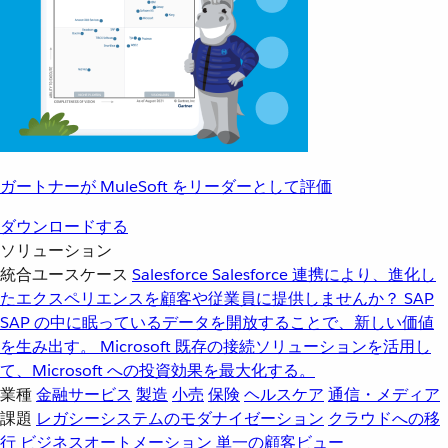
ガートナーが MuleSoft をリーダーとして評価
ダウンロードする
ソリューション
統合ユースケース
Salesforce
Salesforce 連携により、進化し
たエクスペリエンスを顧客や従業員に提供しませんか？
SAP
SAP の中に眠っているデータを開放することで、新しい価値
を生み出す。
Microsoft
既存の接続ソリューションを活用し
て、Microsoft への投資効果を最大化する。
業種
金融サービス
製造
小売
保険
ヘルスケア
通信・メディア
課題
レガシーシステムのモダナイゼーション
クラウドへの移
行
ビジネスオートメーション
単一の顧客ビュー