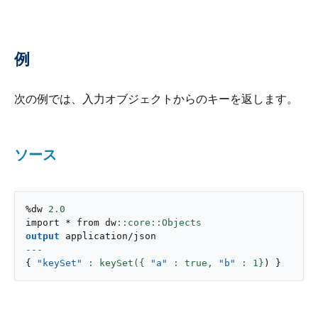
例
次の例では、入力オブジェクトからのキーを返します。
ソース
%dw 
2.0
import * from dw
output
application/json
---
{
"keySet"
: keySet({ 
"a"
 : true,
"b"
: 
1
}
)
}