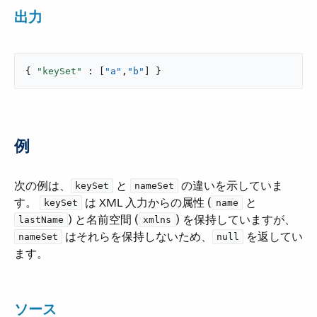
出力
{ 
"keySet"
 : [
"a"
,
"b"
] }
例
次の例は、​
​ と ​
​ の違いを示していま
keySet
nameSet
す。
​ は XML 入力からの属性 (​
​ と ​
keySet
name
​) と名前空間 (​
​) を保持していますが、​
lastName
xmlns
​ はそれらを保持しないため、​
​ を返してい
nameSet
null
ます。
ソース