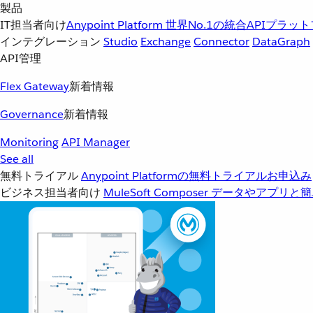
製品
IT担当者向け
Anypoint Platform
世界No.1の統合APIプラッ
インテグレーション
Studio
Exchange
Connector
DataGraph
API管理
Flex Gateway
新着情報
Governance
新着情報
Monitoring
API Manager
See all
無料トライアル
Anypoint Platformの無料トライアルお申込み
ビジネス担当者向け
MuleSoft Composer
データやアプリと簡