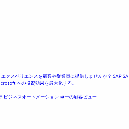
進化したエクスペリエンスを顧客や従業員に提供しませんか？
SAP
S
rosoft への投資効果を最大化する。
行
ビジネスオートメーション
単一の顧客ビュー