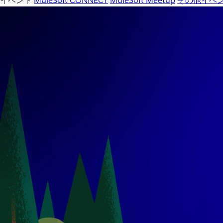
イベント
MuleSoft CONNECT
MuleSoft Meetup
その他イベ