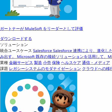
ガートナーが MuleSoft をリーダーとして評価
ダウンロードする
ソリューション
統合ユースケース
Salesforce
Salesforce 連携により、
み出す。
Microsoft
既存の接続ソリューションを活用して、Mic
業種
金融サービス
製造
小売
保険
ヘルスケア
通信・メディア
課題
レガシーシステムのモダナイゼーション
クラウドへの移