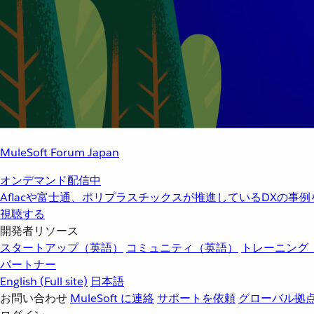
MuleSoft Forum Japan
オンデマンド配信中
Aflacや富士通、ポリプラスチックスが推進しているDXの事
視聴する
開発者リソース
スタートアップ（英語）
コミュニティ（英語）
トレーニング
パートナー
English
(Full site)
日本語
お問い合わせ
MuleSoft に連絡
サポートを依頼
グローバル拠