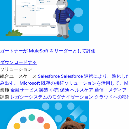
ガートナーが MuleSoft をリーダーとして評価
ダウンロードする
ソリューション
統合ユースケース
Salesforce
Salesforce 連携により、
み出す。
Microsoft
既存の接続ソリューションを活用して、Mic
業種
金融サービス
製造
小売
保険
ヘルスケア
通信・メディア
課題
レガシーシステムのモダナイゼーション
クラウドへの移