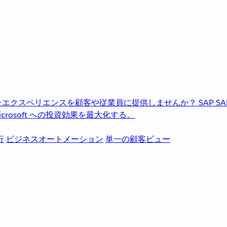
進化したエクスペリエンスを顧客や従業員に提供しませんか？
SAP
S
rosoft への投資効果を最大化する。
行
ビジネスオートメーション
単一の顧客ビュー